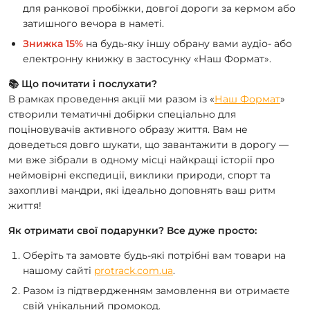
для ранкової пробіжки, довгої дороги за кермом або
затишного вечора в наметі.
Знижка 15%
на будь-яку іншу обрану вами аудіо- або
електронну книжку в застосунку «Наш Формат».
📚 Що почитати і послухати?
В рамках проведення акції ми разом із «
Наш Формат
»
створили тематичні добірки спеціально для
поціновувачів активного образу життя. Вам не
доведеться довго шукати, що завантажити в дорогу —
ми вже зібрали в одному місці найкращі історії про
неймовірні експедиції, виклики природи, спорт та
захопливі мандри, які ідеально доповнять ваш ритм
життя!
Як отримати свої подарунки? Все дуже просто:
Оберіть та замовте будь-які потрібні вам товари на
нашому сайті
protrack.com.ua
.
Разом із підтвердженням замовлення ви отримаєте
свій унікальний промокод.