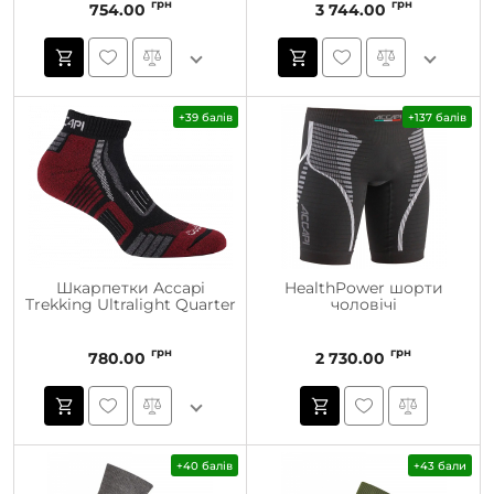
грн
грн
754.00
3 744.00
+39 балів
+137 балів
Шкарпетки Accapi
HealthPower шорти
Trekking Ultralight Quarter
чоловічі
грн
грн
780.00
2 730.00
+40 балів
+43 бали