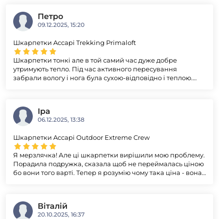
забирає вологу і відводить її, супер швидко сохне.
Петро
09.12.2025, 15:20
Шкарпетки Accapi Trekking Primaloft
Шкарпетки тонкі але в той самий час дуже добре
утримують тепло. Під час активного пересування
забрали вологу і нога була сухою-відповідно і теплою.
Нічого собі не натер.
Іра
06.12.2025, 13:38
Шкарпетки Accapi Outdoor Extreme Crew
Я мерзлячка! Але ці шкарпетки вирішили мою проблему.
Порадила подружка, сказала щоб не переймалась ціною
бо вони того варті. Тепер я розумію чому така ціна - вона
виправдана.
Віталій
20.10.2025, 16:37