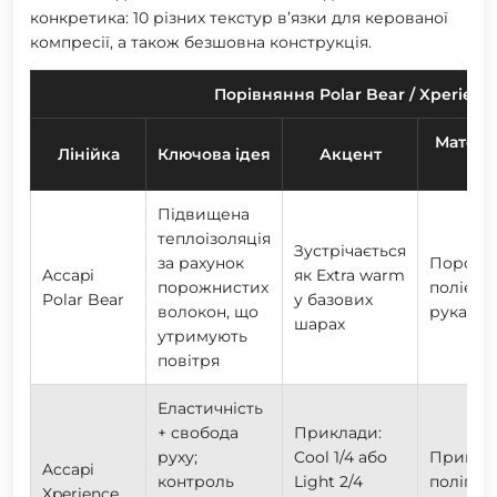
конкретика:
10 різних текстур
в’язки для керованої
компресії, а також безшовна конструкція.
Порівняння Polar Bear / Xperienc
Матеріа
Лінійка
Ключова ідея
Акцент
Підвищена
теплоізоляція
Зустрічається
за рахунок
Порожн
Accapi
як
Extra warm
порожнистих
поліесте
Polar Bear
у базових
волокон, що
рукави
шарах
утримують
повітря
Еластичність
+ свобода
Приклади:
руху;
Cool 1/4
або
Приклад
Accapi
контроль
Light 2/4
поліпро
Xperience