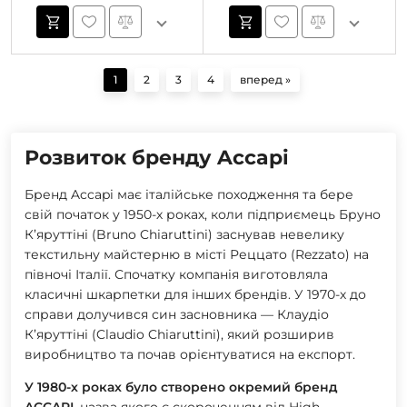
1
2
3
4
вперед »
Розвиток бренду Accapi
Бренд Accapi має італійське походження та бере
свій початок у 1950-х роках, коли підприємець Бруно
К’яруттіні (Bruno Chiaruttini) заснував невелику
текстильну майстерню в місті Реццато (Rezzato) на
півночі Італії. Спочатку компанія виготовляла
класичні шкарпетки для інших брендів. У 1970-х до
справи долучився син засновника — Клаудіо
К’яруттіні (Claudio Chiaruttini), який розширив
виробництво та почав орієнтуватися на експорт.
У 1980-х роках було створено окремий бренд
ACCAPI
, назва якого є скороченням від
High