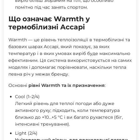
виріб більш зібраним на тілі, що особливо
помітно під час занять спортом.
Що означає Warmth у
термобілизні Accapi
Warmth — це рівень теплоізоляції в термобілизні та
базових шарах Accapi, який показує, за яких
температур і в яких умовах виріб буде максимально
ефективним. Ця система використовується на самих
моделях і допомагає порівнювати, наскільки тепла
певна річ у межах бренду.
Основні
рівні Warmth та їх призначення
:
Cool (1–2/4)
Легкий рівень для теплої погоди або дуже
активного руху; підходить, коли температура
близько до +10…+5 °C і ви багато рухаєтеся (біг,
інтенсивні тренування).
Light (2/4)
Універсальний рівень для прохолодної погоди