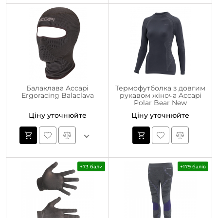
Балаклава Accapi
Термофутболка з довгим
Ergoracing Balaclava
рукавом жіноча Accapi
Polar Bear New
Ціну уточнюйте
Ціну уточнюйте
+73 бали
+179 балів