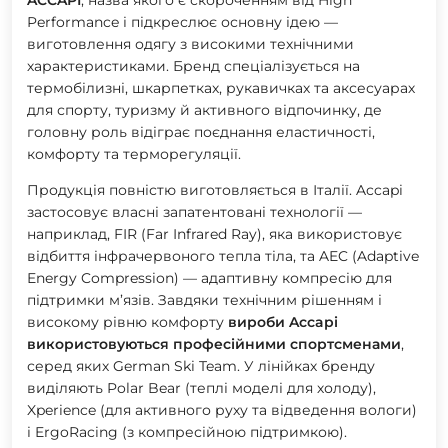
Performance
і підкреслює основну ідею —
виготовлення одягу з високими технічними
характеристиками. Бренд спеціалізується на
термобілизні, шкарпетках, рукавичках та аксесуарах
для спорту, туризму й активного відпочинку, де
головну роль відіграє поєднання еластичності,
комфорту та терморегуляції.
Продукція повністю виготовляється в Італії. Accapi
застосовує власні запатентовані технології —
наприклад, FIR (Far Infrared Ray), яка використовує
відбиття інфрачервоного тепла тіла, та AEC (Adaptive
Energy Compression) — адаптивну компресію для
підтримки м’язів. Завдяки технічним рішенням і
високому рівню комфорту
вироби Accapi
використовуються професійними спортсменами
,
серед яких German Ski Team. У лінійках бренду
виділяють Polar Bear (теплі моделі для холоду),
Xperience (для активного руху та відведення вологи)
і ErgoRacing (з компресійною підтримкою).