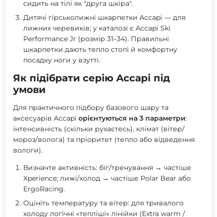
сидить на тілі як "друга шкіра".
Дитячі гірськолижні шкарпетки Accapi
— для
лижних черевиків; у каталозі є Accapi Ski
Performance Jr (розмір 31–34). Правильні
шкарпетки дають тепло стопі й комфортну
посадку ноги у взутті.
Як підібрати серію Accapi під
умови
Для практичного підбору базового шару та
аксесуарів Accapi
орієнтуються на 3 параметри
:
інтенсивність
(скільки рухаєтесь),
клімат
(вітер/
мороз/волога) та
пріоритет
(тепло або відведення
вологи).
Визначте активність:
біг/тренування → частіше
Xperience; лижі/холод → частіше Polar Bear або
ErgoRacing.
Оцініть температуру та вітер:
для тривалого
холоду логічні «тепліші» лінійки (Extra warm /