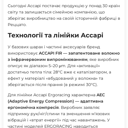
Сьогодні Accapi постачає продукцію у понад 30 країн
світу та залишається сімейною компанією, що
зберігає виробництво на своїй історичній фабриці в
Реццато.
Технології та лінійки Accapi
У базових шарах і частині аксесуарів бренд
використовує
ACCAPI FIR — запатентоване волокно
з інфрачервоним випромінюванням
, яке виробник
описує як діапазон
5–20 μm. Для «активації»
достатньо тепла тіла: 28°C вже є каталізатором, а
ефект у матеріалі «вбудований у волокна» та
зберігається після прання (в режимі 30°C).
Для лінійки Accapi Ergoracing характерна
AEC
(Adaptive Energy Compression) — адаптивна
ергономічна компресія
. Виробник заявляє
підтримку рук/ніг/спини та зменшення
м’язових
вібрацій
і «втрат енергії» під час навантажень. У
частині моделей ERGORACING наводиться