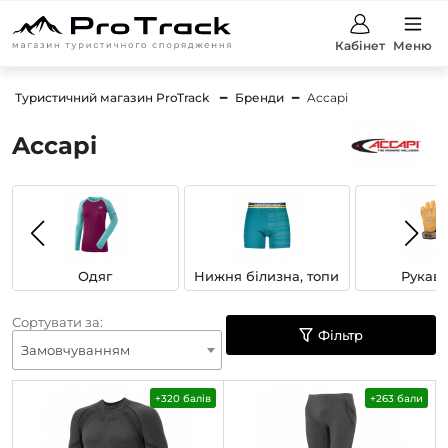
Кабінет
Меню
Туристичний магазин ProTrack
Бренди
Accapi
Accapi
Одяг
Нижня білизна, топи
Рукав
Сортувати за:
Фільтр
Замовчуванням
+320 балів
+263 бали