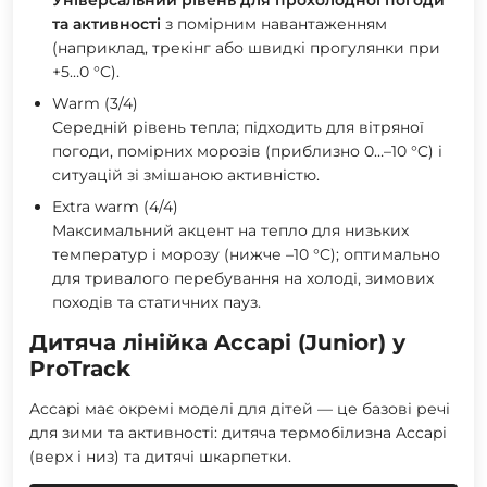
та активності
з помірним навантаженням
(наприклад, трекінг або швидкі прогулянки при
+5…0 °C).
Warm (3/4)
Середній рівень тепла; підходить для вітряної
погоди, помірних морозів (приблизно 0…–10 °C) і
ситуацій зі змішаною активністю.
Extra warm (4/4)
Максимальний акцент на тепло для низьких
температур і морозу (нижче –10 °C); оптимально
для тривалого перебування на холоді, зимових
походів та статичних пауз.
Дитяча лінійка Accapi (Junior) у
ProTrack
Accapi має окремі моделі для дітей — це базові речі
для зими та активності: дитяча термобілизна Accapi
(верх і низ) та дитячі шкарпетки.