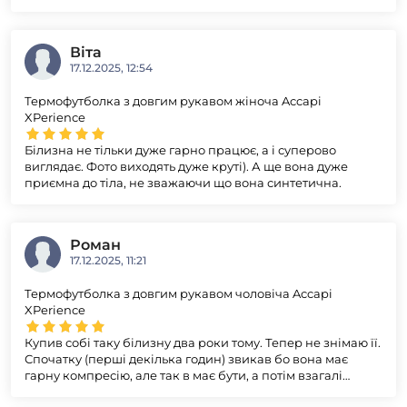
Віта
17.12.2025, 12:54
Термофутболка з довгим рукавом жіноча Accapi
XPerience
Білизна не тільки дуже гарно працює, а і суперово
виглядає. Фото виходять дуже круті). А ще вона дуже
приємна до тіла, не зважаючи що вона синтетична.
Роман
17.12.2025, 11:21
Термофутболка з довгим рукавом чоловіча Accapi
XPerience
Купив собі таку білизну два роки тому. Тепер не знімаю її.
Спочатку (перші декілька годин) звикав бо вона має
гарну компресію, але так в має бути, а потім взагалі
забуваю що я в ній. Це моя друга шкіра. Дуже добре