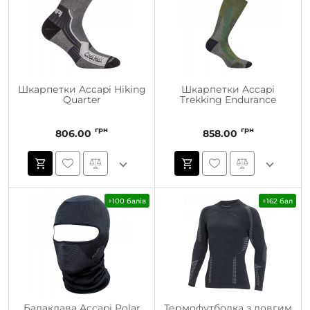
Шкарпетки Accapi Hiking
Шкарпетки Accapi
Quarter
Trekking Endurance
грн
грн
806.00
858.00
+100 балів
+162 бал
Балаклава Accapi Polar
Термофутболка з довгим