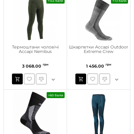
+153 бали
+73 бали
Термоштани чоловічі
Шкарпетки Accapi Outdoor
Accapi Nembus
Extreme Crew
грн
грн
3 068.00
1 456.00
+60 балів