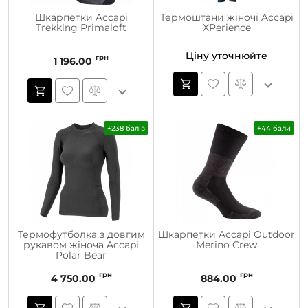
Шкарпетки Accapi
Термоштани жіночі Accapi
Trekking Primaloft
XPerience
Ціну уточнюйте
грн
1 196.00
+238 балів
+44 бали
Термофутболка з довгим
Шкарпетки Accapi Outdoor
рукавом жіноча Accapi
Merino Crew
Polar Bear
грн
грн
4 750.00
884.00