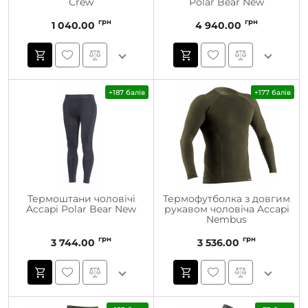
Crew
Polar Bear New
грн
грн
1 040.00
4 940.00
+187 балів
+177 балів
Термоштани чоловічі
Термофутболка з довгим
Accapi Polar Bear New
рукавом чоловіча Accapi
Nembus
грн
грн
3 744.00
3 536.00