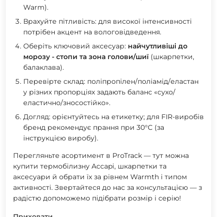
Warm).
Врахуйте пітливість:
для високої інтенсивності
потрібен акцент на вологовідведення.
Оберіть ключовий аксесуар:
найчутливіші до
морозу - стопи та зона голови/шиї
(шкарпетки,
балаклава).
Перевірте склад:
поліпропілен/поліамід/еластан
у різних пропорціях задають баланс «сухо/
еластично/зносостійко».
Догляд:
орієнтуйтесь на етикетку; для FIR-виробів
бренд рекомендує прання при 30°C (за
інструкцією виробу).
Перегляньте асортимент в ProTrack — тут можна
купити
термобілизну Accapi, шкарпетки та
аксесуари
й обрати їх за рівнем Warmth і типом
активності. Звертайтеся до нас за консультацією — з
радістю допоможемо підібрати розмір і серію!
Приховати