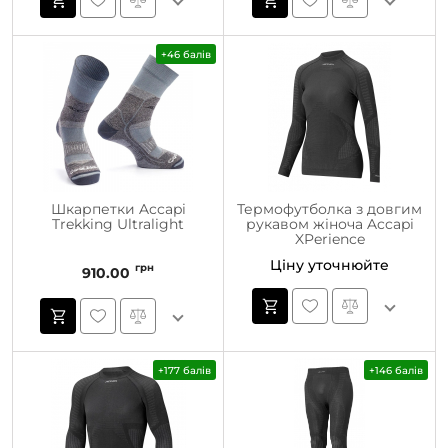
+46 балів
Шкарпетки Accapi
Термофутболка з довгим
Trekking Ultralight
рукавом жіноча Accapi
XPerience
Ціну уточнюйте
грн
910.00
+177 балів
+146 балів