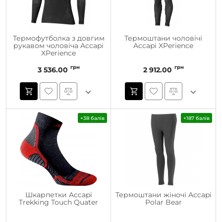
Термофутболка з довгим
Термоштани чоловічі
рукавом чоловіча Accapi
Accapi XPerience
XPerience
грн
грн
3 536.00
2 912.00
+38 балів
+187 балів
Шкарпетки Accapi
Термоштани жіночі Accapi
Trekking Touch Quater
Polar Bear