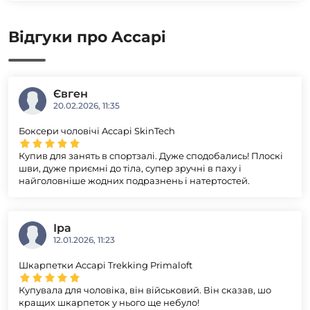
Відгуки про Accapi
Євген
20.02.2026, 11:35
Боксери чоловічі Accapi SkinTech
Купив для занять в спортзалі. Дуже сподобались! Плоскі
шви, дуже приємні до тіла, супер зручні в паху і
найголовніше жодних подразнень і натертостей.
Іра
12.01.2026, 11:23
Шкарпетки Accapi Trekking Primaloft
Купувала для чоловіка, він військовий. Він сказав, шо
кращих шкарпеток у нього ще небуло!