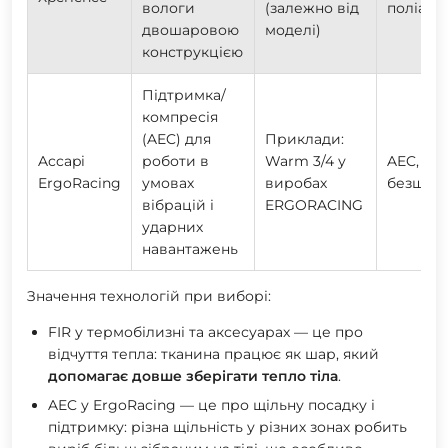
вологи
(залежно від
поліамід
двошаровою
моделі)
конструкцією
Підтримка/
компресія
(AEC) для
Приклади:
Accapi
роботи в
Warm 3/4
у
AEC, «10
ErgoRacing
умовах
виробах
безшовн
вібрацій і
ERGORACING
ударних
навантажень
Значення технологій при виборі:
FIR у термобілизні та аксесуарах — це про
відчуття тепла: тканина працює як шар, який
допомагає довше зберігати тепло тіла
.
AEC у ErgoRacing — це про щільну посадку і
підтримку: різна щільність у різних зонах робить