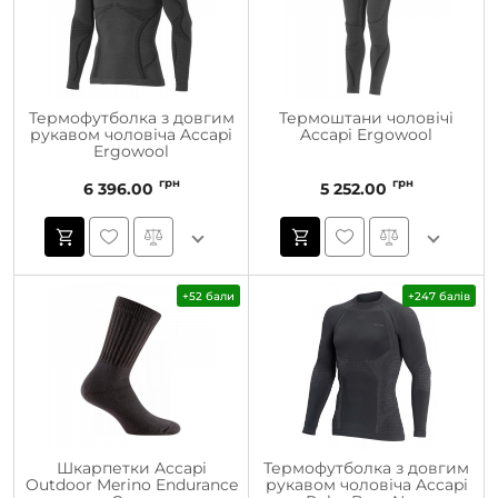
Термофутболка з довгим
Термоштани чоловічі
рукавом чоловіча Accapi
Accapi Ergowool
Ergowool
грн
грн
6 396.00
5 252.00
+52 бали
+247 балів
Шкарпетки Accapi
Термофутболка з довгим
Outdoor Merino Endurance
рукавом чоловіча Accapi