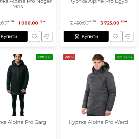
ка Alpine Pro Noger
Куртка Alpine Pro Egyp
Mns
грн
грн
грн
грн
0.00
1 000.00
7 450.00
3 725.00
Купити
Купити
+271 бал
-50 %
+181 балів
ка Alpine Pro Garg
Куртка Alpine Pro Werd