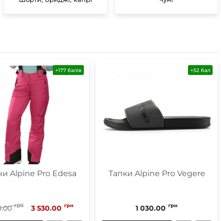
Маски
Пінцети для вилучення кліщів
+177 балів
+52 бал
Пристрої для відлякування
Беруші
Парасолі
Маски для сну
Ремнабори
и Alpine Pro Edesa
Тапки Alpine Pro Vegere
грн
грн
грн
0.00
3 530.00
1 030.00