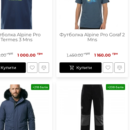
болка Alpine Pro
Футболка Alpine Pro Goraf 2
Termes 3 Mns
Mns
грн
грн
грн
грн
0.00
1 000.00
1 450.00
1 160.00
Купити
Купити
+218 балів
+208 балів