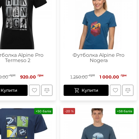
болка Alpine Pro
Футболка Alpine Pro
Termeso 2
Nogera
грн
грн
грн
грн
0.00
920.00
1 250.00
1 000.00
Купити
Купити
+50 балів
-20 %
+58 балів