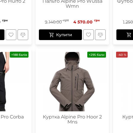
ro Hurfo 2
Пальто Alpine Pro Wussa
Футбол
Wmn
грн
грн
грн
0
9 140.00
4 570.00
1 25
Купити
+188 балів
+295 бали
-40 %
 Pro Corba
Куртка Alpine Pro Hoor 2
Курт
Mns