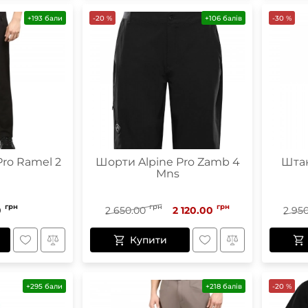
+193 бали
-20 %
+106 балів
-30 %
Pro Ramel 2
Шорти Alpine Pro Zamb 4
Штан
Mns
грн
грн
грн
0
2 650.00
2 120.00
2 95
Купити
+295 бали
+218 балів
-20 %