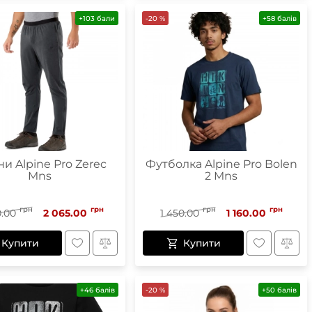
+103 бали
-20 %
+58 балів
и Alpine Pro Zerec
Футболка Alpine Pro Bolen
Mns
2 Mns
грн
грн
грн
грн
0.00
2 065.00
1 450.00
1 160.00
Купити
Купити
+46 балів
-20 %
+50 балів