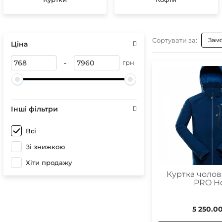
Сонце
Герме
Спреї 
Чохли 
Чохли
Гірськ
Сортувати за:
Зам
Бігові
Ціна
Лижні
-
Кріпл
грн
Чохли
Інші фільтри
Чохли
Оптик
Всі
Компа
Зі знижкою
Хіти продажу
Куртка чолові
PRO H
5 250.0