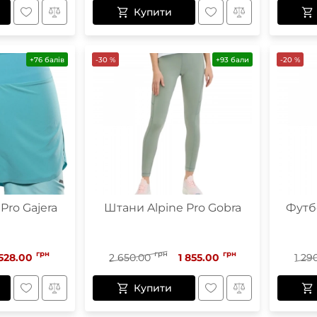
Купити
+76 балів
-30 %
+93 бали
-20 %
Pro Gajera
Штани Alpine Pro Gobra
Футбо
грн
грн
грн
 528.00
2 650.00
1 855.00
1 29
Купити