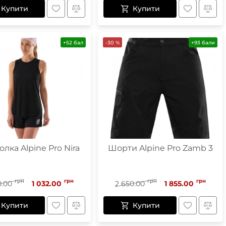
Купити
Купити
+52 бал
-30 %
+93 бали
лка Alpine Pro Nira
Шорти Alpine Pro Zamb 3
грн
грн
грн
грн
0.00
1 032.00
2 650.00
1 855.00
Купити
Купити