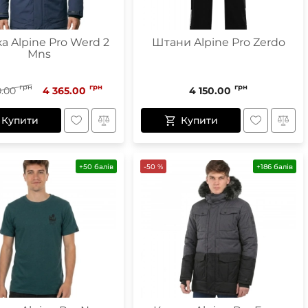
а Alpine Pro Werd 2
Штани Alpine Pro Zerdo
Mns
грн
грн
грн
0.00
4 365.00
4 150.00
Купити
Купити
+50 балів
-50 %
+186 балів