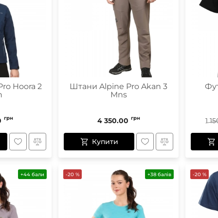
Pro Hoora 2
Штани Alpine Pro Akan 3
Фут
n
Mns
грн
грн
0
4 350.00
1 15
Купити
+44 бали
-20 %
+38 балів
-20 %