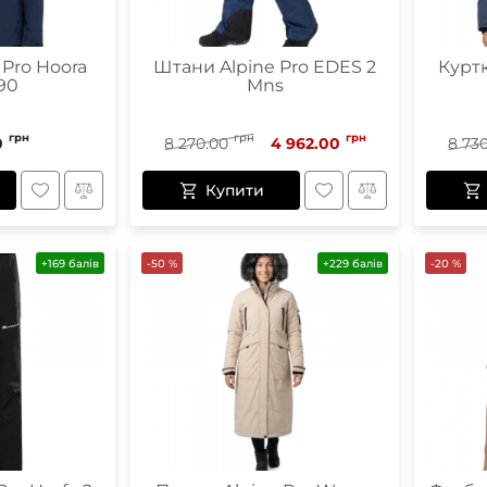
 Pro Hoora
Штани Alpine Pro EDES 2
Куртк
90
Mns
грн
грн
грн
0
8 270.00
4 962.00
8 73
Купити
+169 балів
-50 %
+229 балів
-20 %