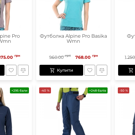
pine Pro
Футболка Alpine Pro Basika
Фут
 Wmn
Wmn
грн
грн
грн
875.00
960.00
768.00
1 25
Купити
+295 бали
-40 %
+248 балів
-50 %