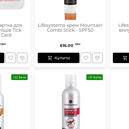
артка для
Lifesystems крем Mountain
Life
іщів Tick
Combi Stick - SPF50
вилу
 Card
грн
грн
616.00
Купити
+22 бали
+31 балів