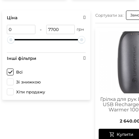
Сонце
Герме
Спреї 
Чохли 
Сортувати за:
Зам
Ціна
Чохли
Гірськ
Бігові
-
грн
Лижні
Кріпл
Чохли
Інші фільтри
Чохли
Всі
Оптик
Зі знижкою
Компа
Хіти продажу
Грілка для рук 
USB Recharge
Warmer 10
2 640.0
Купити