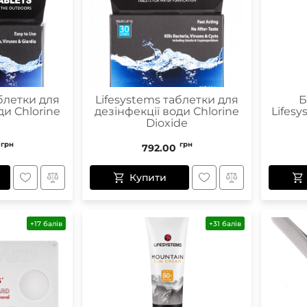
блетки для
Lifesystems таблетки для
Б
ди Chlorine
дезінфекції води Chlorine
Lifes
Dioxide
грн
грн
792.00
Купити
+17 балів
+31 балів