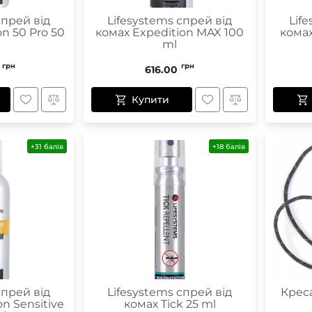
спрей від
Lifesystems спрей від
Lif
n 50 Pro 50
комах Expedition MAX 100
комах
ml
грн
грн
616.00
Купити
+31 балів
+18 балів
спрей від
Lifesystems спрей від
Креса
n Sensitive
комах Tick 25 ml