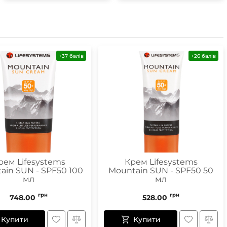
Маски
+37 балів
+26 балів
Пінцети для вилучення кліщів
Пристрої для відлякування
Беруші
Парасолі
Маски для сну
Ремнабори
рем Lifesystems
Крем Lifesystems
ain SUN - SPF50 100
Mountain SUN - SPF50 50
мл
мл
грн
грн
748.00
528.00
Купити
Купити