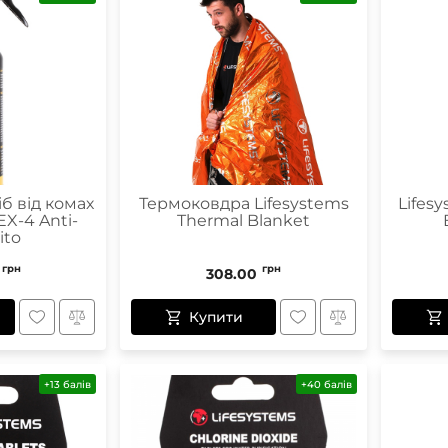
іб від комах
Термоковдра Lifesystems
Lifes
X-4 Anti-
Thermal Blanket
ito
грн
грн
308.00
Купити
+13 балів
+40 балів