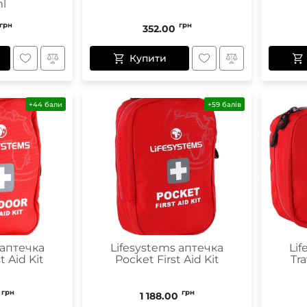
ml
грн
грн
352.00
Купити
+44 бали
+59 балів
 аптечка
Lifesystems аптечка
Li
t Aid Kit
Pocket First Aid Kit
Tra
грн
грн
1 188.00