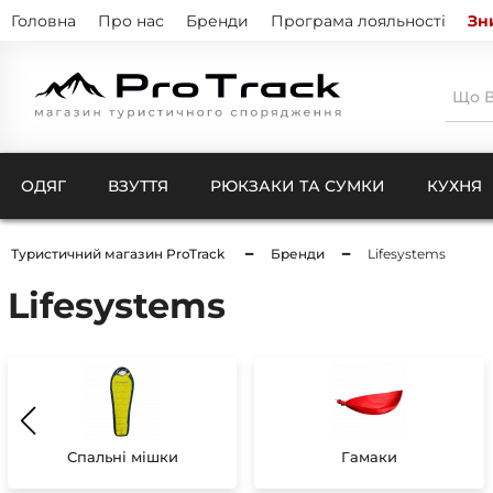
Головна
Про нас
Бренди
Програма лояльності
Зн
ОДЯГ
ВЗУТТЯ
РЮКЗАКИ ТА СУМКИ
КУХНЯ
Туристичний магазин ProTrack
Бренди
Lifesystems
Lifesystems
Тенти
Натіль
Термо
Кишен
Куртк
Штани
Комбі
Ковдри для кемпінгу
Шкарп
Чохли
Рукав
Компр
Бафи 
Спальні мішки
Гамаки
Чохли
Балак
Чохли