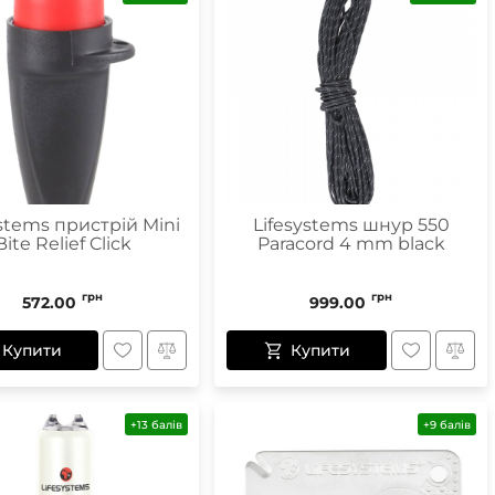
ystems пристрій Mini
Lifesystems шнур 550
Bite Relief Click
Paracord 4 mm black
грн
грн
572.00
999.00
Купити
Купити
+13 балів
+9 балів