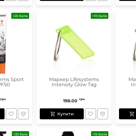
+26 балів
+10 балів
ems Sport
Маркер Lifesystems
Ма
PF50
Intensity Glow Tag
In
грн
грн
198.00
Купити
+33 бали
+15 балів