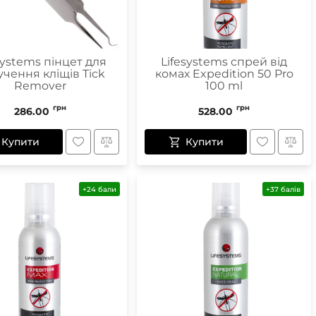
systems пінцет для
Lifesystems спрей від
чення кліщів Tick
комах Expedition 50 Pro
Remover
100 ml
грн
грн
286.00
528.00
Купити
Купити
+24 бали
+37 балів