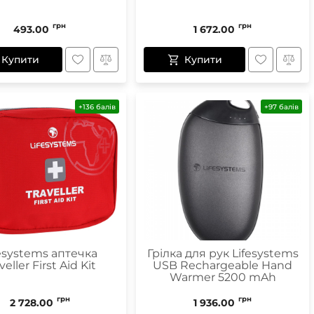
грн
грн
493.00
1 672.00
Купити
Купити
+136 балів
+97 балів
fesystems аптечка
Грілка для рук Lifesystems
veller First Aid Kit
USB Rechargeable Hand
Warmer 5200 mAh
грн
грн
2 728.00
1 936.00