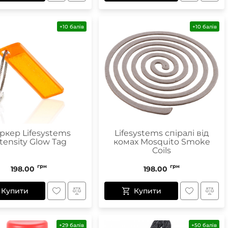
+10 балів
+10 балів
ркер Lifesystems
Lifesystems спіралі від
tensity Glow Tag
комах Mosquito Smoke
Coils
грн
грн
198.00
198.00
Купити
Купити
+29 балів
+50 балів