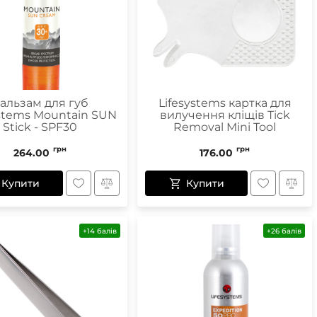
альзам для губ
Lifesystems картка для
ystems Mountain SUN
вилучення кліщів Tick
Stick - SPF30
Removal Mini Tool
грн
грн
264.00
176.00
Купити
Купити
+14 балів
+26 балів