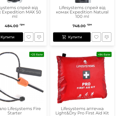
esystems спрей від
Lifesystems спрей від
 Expedition MAX 50
комах Expedition Natural
ml
100 ml
грн
грн
484.00
748.00
Купити
Купити
+25 бали
+84 бали
ло Lifesystems Fire
Lifesystems аптечка
Starter
Light&Dry Pro First Aid Kit