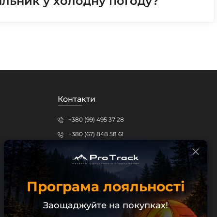
льник у холодну погоду?
Контакти
+380 (99) 495 37 28
+380 (67) 848 58 61
protrack.kr@gmail.com
Кропивницький, вул.Шевченка, 15б
Програма лояльності
Безкоштовна консультація
Заощаджуйте на покупках!