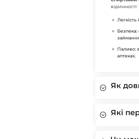
відмінності:
Легкість 
Безпека:
займання
Паливо: 
аптеках.
Як дов
Які пе