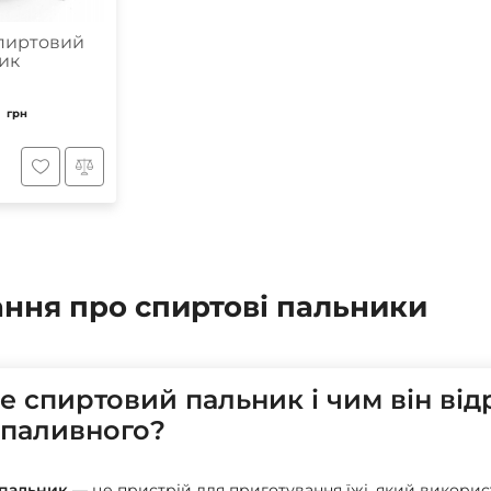
спиртовий
ик
грн
0
ання про спиртові пальники
е спиртовий пальник і чим він відр
паливного?
пальник
— це пристрій для приготування їжі, який викорис