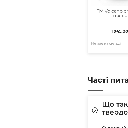
FM Volcano 
пальн
1 945.0
Немає на складі
Часті пит
Що так
твердо
Спиртовий 