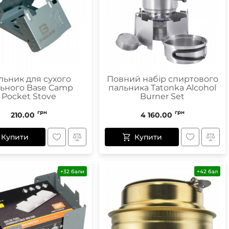
Маски
Пінцети для вилучення кліщів
Пристрої для відлякування
льник для сухого
Повний набір спиртового
ьного Base Camp
пальника Tatonka Alcohol
Беруші
Pocket Stove
Burner Set
Парасолі
Маски для сну
грн
грн
210.00
4 160.00
Ремнабори
Купити
Купити
+32 бали
+42 бал