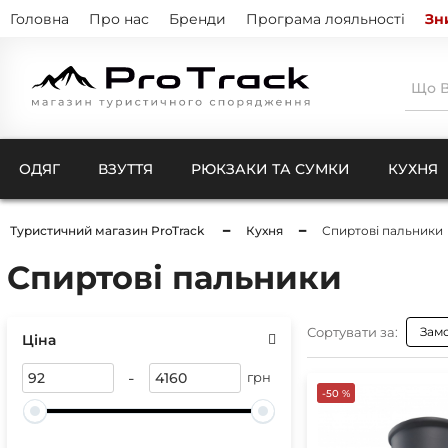
Головна
Про нас
Бренди
Програма лояльності
Зн
ОДЯГ
ВЗУТТЯ
РЮКЗАКИ ТА СУМКИ
КУХНЯ
Туристичний магазин ProTrack
Кухня
Спиртові пальники
Спиртові пальники
Тенти
Натіль
Термо
Кишен
Куртк
Штани
Сортувати за:
Зам
Комбі
Ціна
Ковдри для кемпінгу
Шкарп
-
Чохли
грн
Рукав
-50 %
Компр
Бафи 
Чохли
Балак
Чохли