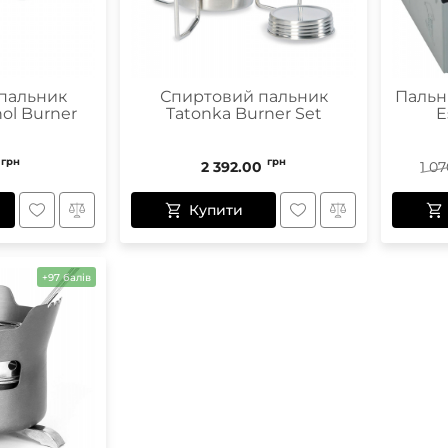
пальник
Спиртовий пальник
Пальн
ol Burner
Tatonka Burner Set
E
грн
грн
2 392.00
1 07
Купити
+97 балів