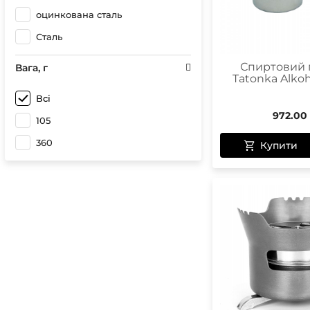
оцинкована сталь
Сталь
Спиртовий 
Вага, г
Tatonka Alkoh
Всі
972.00
105
360
Купити