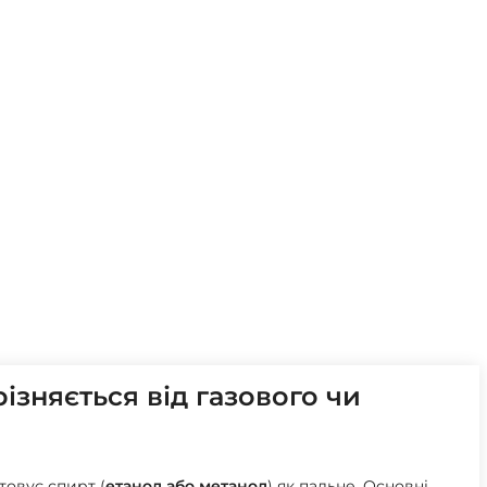
ізняється від газового чи
товує спирт (
етанол або метанол
) як пальне. Основні