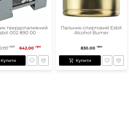
ик твердопаливний
Пальник спиртовий Esbit
sbit 002 890 00
Alcohol Burner
грн
грн
грн
0.00
642.00
830.00
Купити
Купити