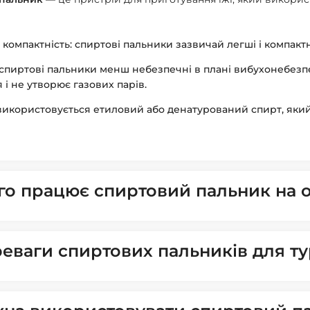
і компактність: спиртові пальники зазвичай легші і компактн
 спиртові пальники менш небезпечні в плані вибухонебезпе
 і не утворює газових парів.
використовується етиловий або денатурований спирт, який
го працює спиртовий пальник на 
реваги спиртових пальників для т