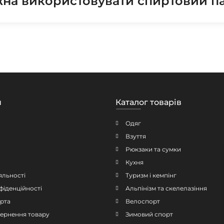
на використовувати спиртовий па
н
Каталог товарів
Одяг
Взуття
Рюкзаки та сумки
Кухня
яльності
Туризм і кемпінг
фіденційності
Альпінізм та скелелазіння
рта
Велоспорт
овернення товару
Зимовий спорт