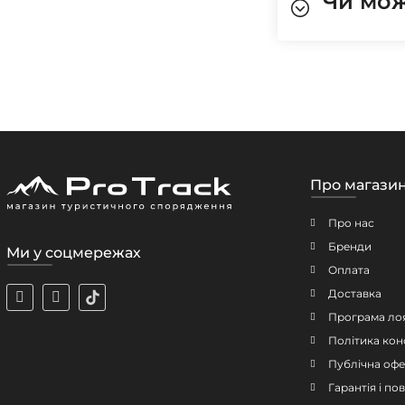
Чи мож
Про магази
Про нас
Бренди
Ми у соцмережах
Оплата
Доставка
Програма ло
Політика кон
Публічна офе
Гарантія і п