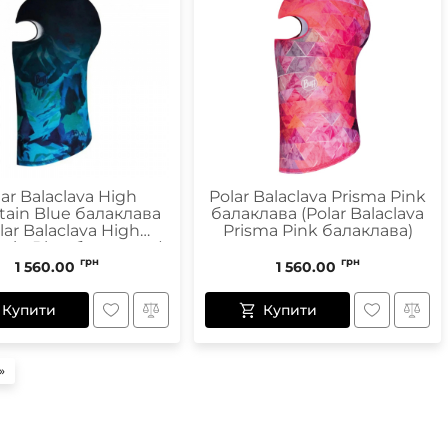
lar Balaclava High
Polar Balaclava Prisma Pink
ain Blue балаклава
балаклава (Polar Balaclava
lar Balaclava High
Prisma Pink балаклава)
ain Blue балаклава)
грн
грн
1 560.00
1 560.00
Купити
Купити
»