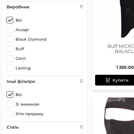
Сонце
Герме
Виробник
Спреї 
Чохли 
Чохли
Гірськ
Всі
Бігові
Accapi
Лижні
Кріпл
Black Diamond
Чохли
Buff MICR
Buff
BALACL
Cairn
1 250.00
Lasting
Чохли
Оптик
Купити
Інші фільтри
Компа
Всі
Зі знижкою
Хіти продажу
Стать