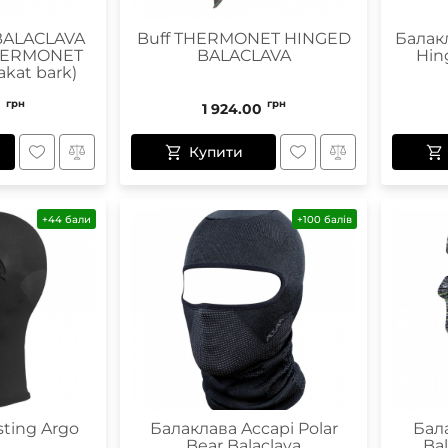
ALACLAVA
Buff THERMONET HINGED
Балак
(THERMONET
BALACLAVA
Hin
kat bark)
грн
грн
0
1 924.00
Купити
+44 бали
+100 балів
ting Argo
Балаклава Accapi Polar
Бала
Bear Balaclava
Bal