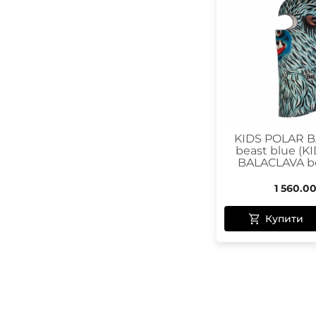
KIDS POLAR BALACLAVA beast
blue
Electric Blue
Black/Anthracite
Black
KIDS POLAR 
beast blue (
BALACLAVA be
1 560.0
Купити