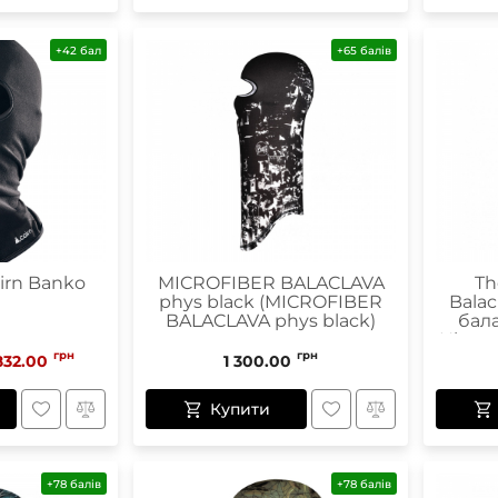
+42 бал
+65 балів
irn Banko
MICROFIBER BALACLAVA
Th
phys black (MICROFIBER
Balac
BALACLAVA phys black)
бал
Hinged
грн
грн
M
832.00
1 300.00
Купити
+78 балів
+78 балів