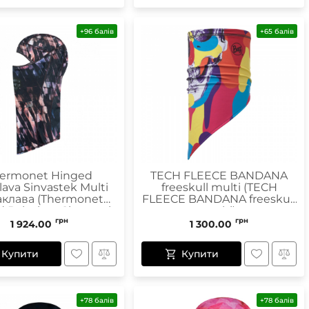
+96 балів
+65 балів
ermonet Hinged
TECH FLEECE BANDANA
lava Sinvastek Multi
freeskull multi (TECH
аклава (Thermonet
FLEECE BANDANA freeskull
 Balaclava Sinvastek
multi)
ulti балаклава)
грн
грн
1 924.00
1 300.00
Купити
Купити
+78 балів
+78 балів