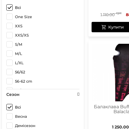
Для походів
Всі
Для рук
грн
1 110.00
8
One Size
Для туризму
XXS
Купити
Для хайкінгу
XXS/XS
S/M
M/L
L/XL
56/62
56-62 cm
50/56
Сезон
Балаклава Buff
Всі
Balacl
Весна
Демісезон
1 250.00