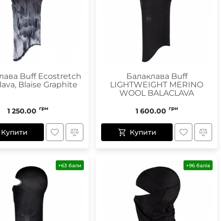
Маски
Пінцети для вилучення кліщів
Пристрої для відлякування
лава Buff Ecostretch
Балаклава Buff
lava, Blaise Graphite
LIGHTWEIGHT MERINO
Беруші
WOOL BALACLAVA
Парасолі
Маски для сну
грн
грн
1 250.00
1 600.00
Ремнабори
Купити
Купити
+63 бали
+96 балів