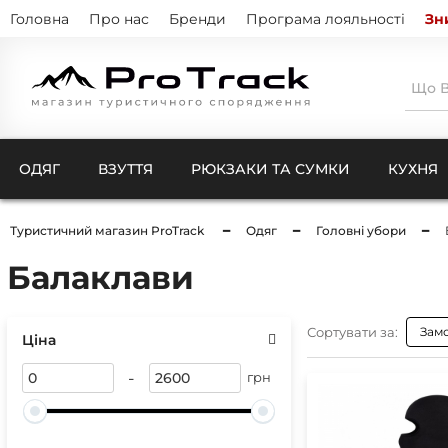
Головна
Про нас
Бренди
Програма лояльності
Зн
ОДЯГ
ВЗУТТЯ
РЮКЗАКИ ТА СУМКИ
КУХНЯ
Туристичний магазин ProTrack
Одяг
Головні убори
Балаклави
Тенти
Натіль
Термо
Кишен
Куртк
Штани
Сортувати за:
Зам
Комбі
Ціна
Ковдри для кемпінгу
Шкарп
-
Чохли
грн
Рукав
Компр
Бафи 
Чохли
Балак
Чохли