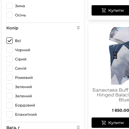
Зима
Купити
Осінь
Колір
Всі
Чорний
Сірий
Синій
Рожевий
Зелений
Балаклава Buf
Hinged Balacl
Зелений
Blu
Бордовий
1 850.0
Блакитний
Купити
Polar Balaclava Terryfing Black
Вага, г