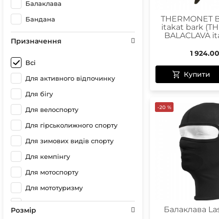
Балаклава
THERMONET B
Бандана
itakat bark 
BALACLAVA ita
Призначення
1 924.0
Всі
Купити
Для активного відпочинку
Для бігу
-20 %
Для велоспорту
Для гірськолижного спорту
Для зимових видів спорту
Для кемпінгу
Для мотоспорту
Для мототуризму
Для полювання
Балаклава Las
Розмір