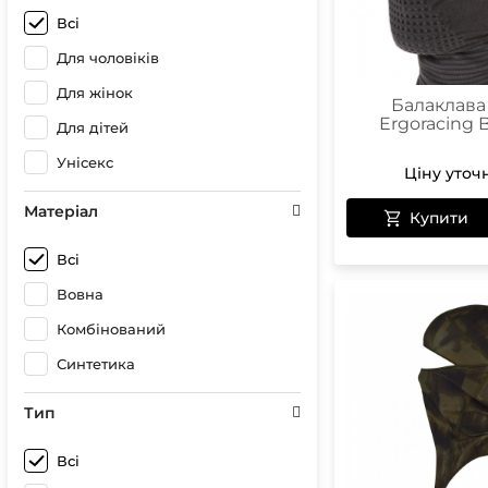
Всі
Для чоловіків
Для жінок
Балаклава
Ergoracing B
Для дітей
Унісекс
Ціну уточ
Матеріал
Купити
Всі
Вовна
Комбінований
Синтетика
Тип
Всі