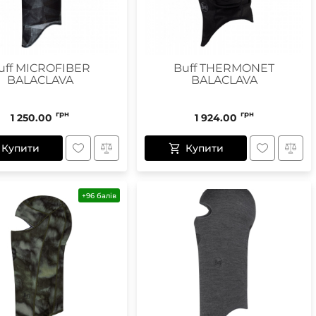
uff MICROFIBER
Buff THERMONET
BALACLAVA
BALACLAVA
грн
грн
1 250.00
1 924.00
Купити
Купити
+96 балів