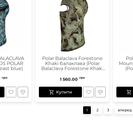
BALACLAVA
Polar Balaclava Forestone
Po
KIDS POLAR
Khaki балаклава (Polar
Mount
ast blue)
Balaclava Forestone Khaki
(Po
балаклава)
Mount
грн
грн
0
1 560.00
Купити
1
2
3
вперед 