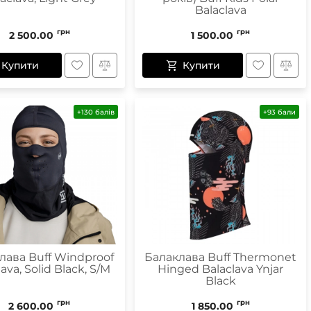
Balaclava
грн
грн
2 500.00
1 500.00
Купити
Купити
+130 балів
+93 бали
лава Buff Windproof
Балаклава Buff Thermonet
ava, Solid Black, S/M
Hinged Balaclava Ynjar
Black
грн
грн
2 600.00
1 850.00