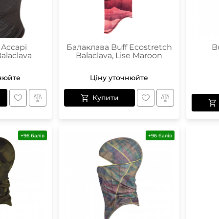
 Accapi
Балаклава Buff Ecostretch
B
alaclava
Balaclava, Lise Maroon
нюйте
Ціну уточнюйте
Купити
+96 балів
+96 балів