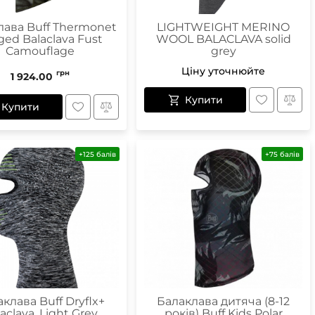
лава Buff Thermonet
LIGHTWEIGHT MERINO
ged Balaclava Fust
WOOL BALACLAVA solid
Camouflage
grey
Ціну уточнюйте
грн
1 924.00
Купити
Купити
+125 балів
+75 балів
клава Buff Dryflx+
Балаклава дитяча (8-12
aclava, Light Grey
років) Buff Kids Polar