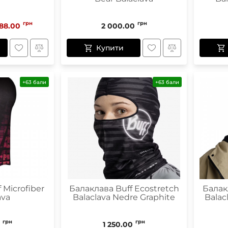
грн
грн
88.00
2 000.00
Купити
+63 бали
+63 бали
 Microfiber
Балаклава Buff Ecostretch
Балак
ava
Balaclava Nedre Graphite
Balacl
грн
грн
1 250.00