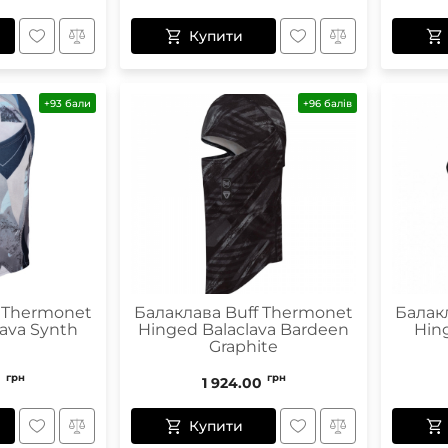
Купити
+93 бали
+96 балів
f Thermonet
Балаклава Buff Thermonet
Балак
ava Synth
Hinged Balaclava Bardeen
Hing
e
Graphite
грн
грн
0
1 924.00
Купити