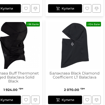
Купити
Купити
+96 балів
+104 бали
лава Buff Thermonet
Балаклава Black Diamond
ed Balaclava Solid
Coefficient LT Balaclava
Black
грн
грн
1 924.00
2 070.00
Купити
Купити