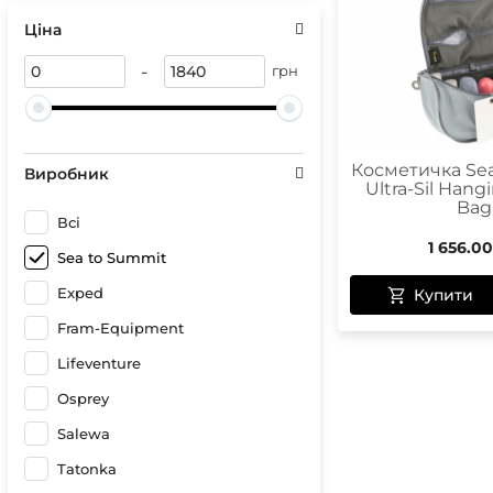
Сонце
Герме
Ціна
Спреї 
Чохли 
Чохли
Гірськ
-
грн
Бігові
Лижні
Кріпл
Чохли
Косметичка Se
Виробник
Ultra-Sil Hangi
Bag
Всі
1 656.00
Чохли
Sea to Summit
Оптик
Exped
Купити
Компа
Fram-Equipment
Lifeventure
Osprey
Salewa
Tatonka