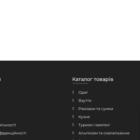
н
Каталог товарів
Одяг
Взуття
Рюкзаки та сумки
Кухня
яльності
Туризм і кемпінг
фіденційності
Альпінізм та скелелазіння