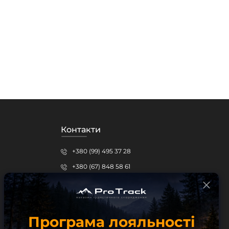
Контакти
+380 (99) 495 37 28
+380 (67) 848 58 61
protrack.kr@gmail.com
Кропивницький, вул.Шевченка, 15б
Програма лояльності
Безкоштовна консультація