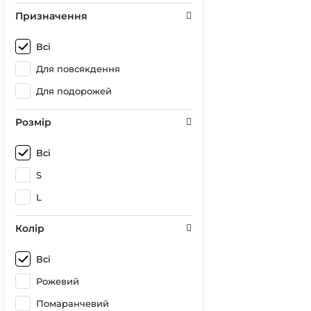
Призначення
Всі
Для повсякдення
Для подорожей
Розмір
Всі
S
L
Колір
Всі
Рожевий
Помаранчевий