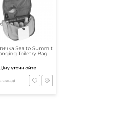
Маски
Пінцети для вилучення кліщів
Пристрої для відлякування
тичка Sea to Summit
anging Toiletry Bag
Беруші
Парасолі
Ціну уточнюйте
Маски для сну
Ремнабори
 складі