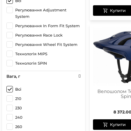
Всі
Uranium Black/Hydrogen White
Регулювання Adjustment
Купити
Matt
System
Uranium Black
Регулювання In Form Fit System
Stibium Blue
Регулювання Race Lock
SPIN Blue
Регулювання Wheel Fit System
Septane Green
Технологія MIPS
Reson Blue
Технологія SPIN
Navy Black
Вага, г
Matt White
Matt Black
Всі
Велошолом Te
Spi
Lead Blue Matt
210
Lead Blue/Hydrogen White Matt
230
8 372.0
Kalkopyrit Blue Matt
240
Купити
Garminum Blue
260