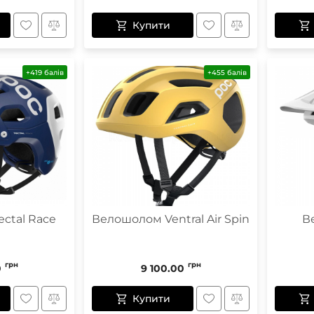
Купити
+419 балів
+455 балів
ctal Race
Велошолом Ventral Air Spin
В
n
грн
грн
0
9 100.00
Купити