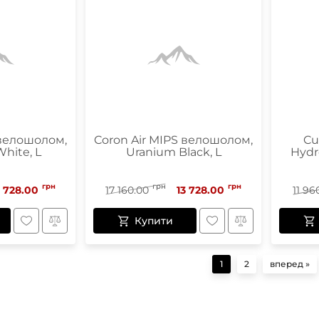
 велошолом,
Coron Air MIPS велошолом,
Cu
hite, L
Uranium Black, L
Hydr
грн
грн
грн
3 728.00
17 160.00
13 728.00
11 96
Купити
1
2
вперед »