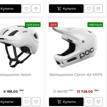
Купити
Купити
+309 балів
-20 %
+686 балів
елошолом Axion
Велошолом Coron Air MIPS
грн
грн
грн
6 188.00
17 160.00
13 728.00
Купити
Купити