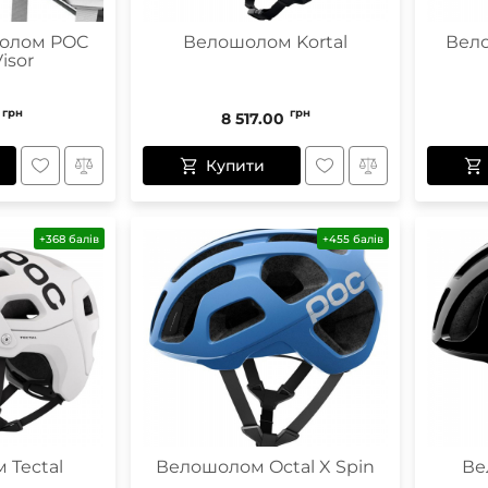
шолом POC
Велошолом Kortal
Вело
isor
грн
грн
8 517.00
Купити
+368 балів
+455 балів
 Tectal
Велошолом Octal X Spin
Ве