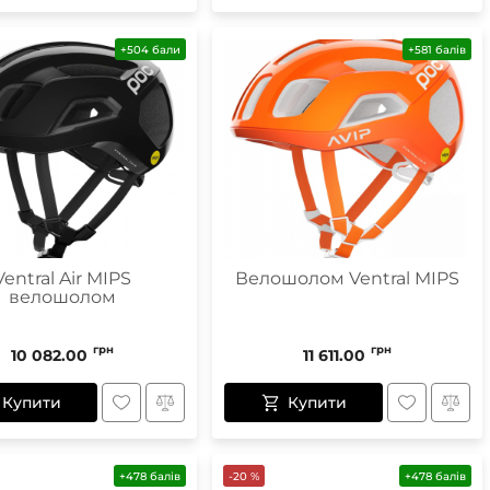
+504 бали
+581 балів
entral Air MIPS
Велошолом Ventral MIPS
велошолом
грн
грн
10 082.00
11 611.00
Купити
Купити
+478 балів
-20 %
+478 балів