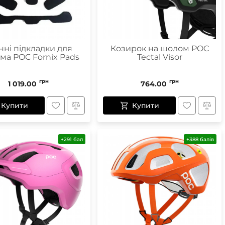
нні підкладки для
Козирок на шолом POC
ма POC Fornix Pads
Tectal Visor
грн
грн
1 019.00
764.00
Купити
Купити
+291 бал
+388 балів