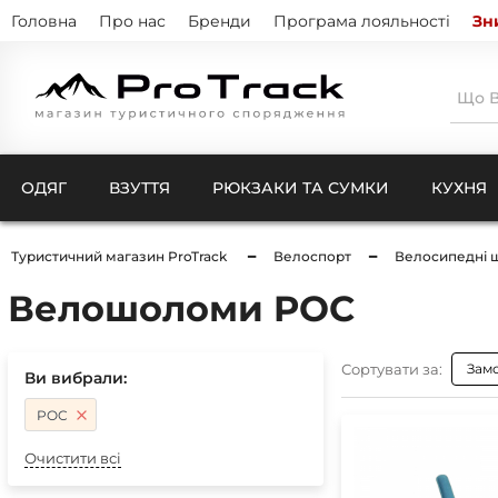
Головна
Про нас
Бренди
Програма лояльності
Зн
ОДЯГ
ВЗУТТЯ
РЮКЗАКИ ТА СУМКИ
КУХНЯ
Туристичний магазин ProTrack
Велоспорт
Велосипедні 
Велошоломи POC
Тенти
Натіль
Термо
Кишен
Куртк
Штани
Сортувати за:
Зам
Комбі
Ви вибрали:
Ковдри для кемпінгу
Шкарп
POC
Чохли
Рукав
Компр
Бафи 
Очистити всі
Чохли
Балак
Чохли