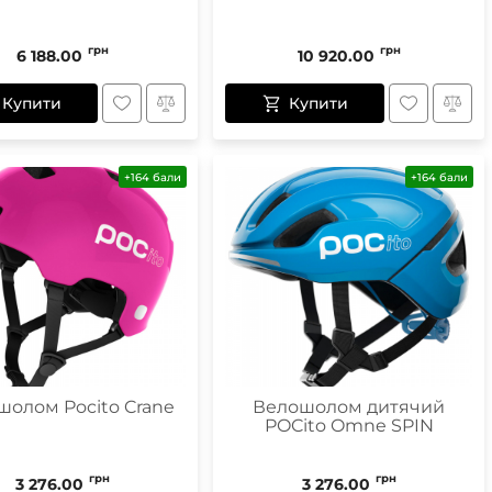
грн
грн
6 188.00
10 920.00
Купити
Купити
+164 бали
+164 бали
шолом Pocito Crane
Велошолом дитячий
POCito Omne SPIN
грн
грн
3 276.00
3 276.00