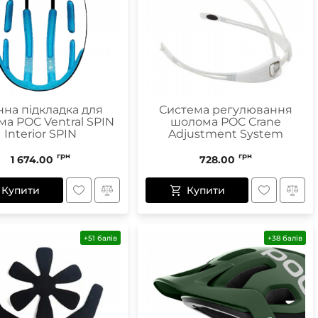
Маски
Пінцети для вилучення кліщів
Пристрої для відлякування
нна підкладка для
Система регулювання
а POC Ventral SPIN
шолома POC Crane
Беруші
Interior SPIN
Adjustment System
Парасолі
Маски для сну
грн
грн
1 674.00
728.00
Ремнабори
Купити
Купити
+51 балів
+38 балів