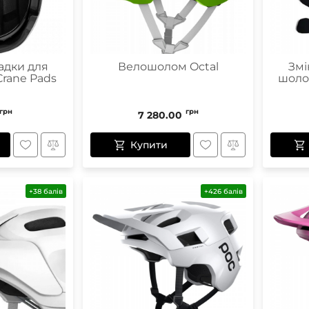
адки для
Велошолом Octal
Змі
rane Pads
шоло
грн
грн
7 280.00
Купити
+38 балів
+426 балів