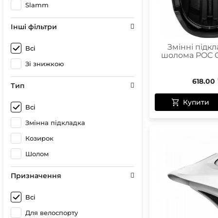
Slamm
Інші фільтри
Змінні підкл
Всі
шолома POC C
Зі знижкою
618.00
Тип
Купити
Всі
Змінна підкладка
Козирок
Шолом
Призначення
Всі
Для велоспорту