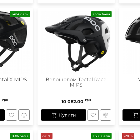
+484 бали
+504 бали
tal X MIPS
Велошолом Tectal Race
V
MIPS
грн
грн
0
10 082.00
Купити
+686 балів
-20 %
+686 балів
-20 %