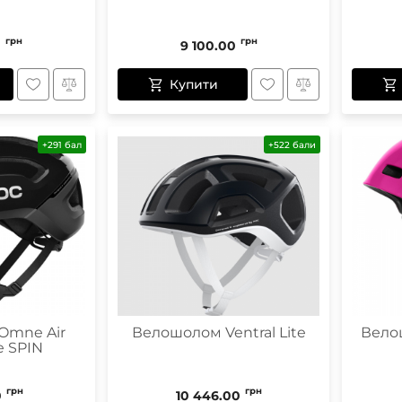
грн
грн
0
9 100.00
Купити
+291 бал
+522 бали
Omne Air
Велошолом Ventral Lite
Вело
e SPIN
грн
грн
0
10 446.00