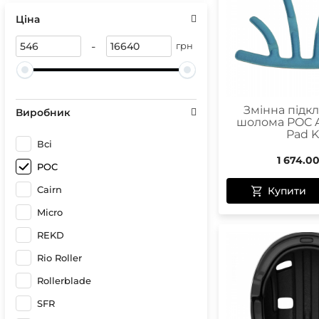
Сонце
Герме
Ціна
Спреї 
Чохли 
Чохли
Гірськ
-
грн
Бігові
Лижні
Кріпл
Чохли
Змінна підк
Виробник
шолома POC A
Pad K
Всі
1 674.0
Чохли
POC
Оптик
Cairn
Купити
Компа
Micro
REKD
Rio Roller
Rollerblade
SFR