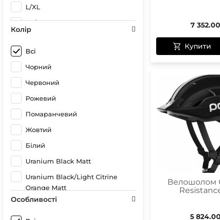
L/XL
XL/XXL
7 352.0
Колір
Купити
Всі
Чорний
Червоний
Рожевий
Помаранчевий
Жовтий
Білий
Uranium Black Matt
Uranium Black/Light Citrine
Велошолом 
Orange Matt
Resistanc
Особливості
Uranium Black/Kalkopyrit Blue
Matt
5 824.0