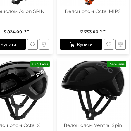
шолом Axion SPIN
Велошолом Octal MIPS
грн
грн
5 824.00
7 753.00
Купити
Купити
+309 балів
+546 балів
лошолом Octal X
Велошолом Ventral Spin