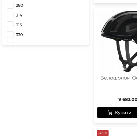
Furfural Blue
280
Fluorite Green Matt
314
Fluorescent pink
315
Fluorescent Blue
330
Carbon Black
340
Cannon Green
350
Black
352
Basalt Blue Matt
360
Велошолом Oc
Apophyllite Green Matt
380
385
9 682.0
680
Купити
1170
1240
-20 %