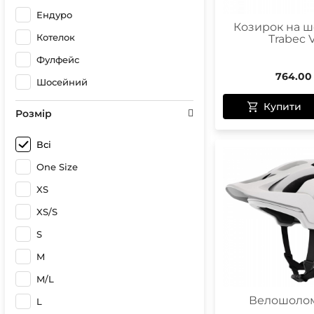
Ендуро
Козирок на 
Котелок
Trabec V
Фулфейс
764.00
Шосейний
Купити
Розмір
Всі
One Size
XS
XS/S
S
M
M/L
Велошолом
L