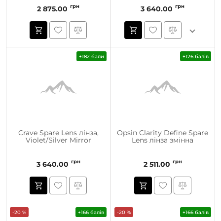
грн
грн
2 875.00
3 640.00
+182 бали
+126 балів
Crave Spare Lens лінза,
Opsin Clarity Define Spare
Violet/Silver Mirror
Lens лінза змінна
грн
грн
3 640.00
2 511.00
-20 %
+166 балів
-20 %
+166 балів