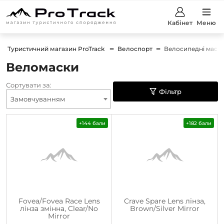
Кабінет
Меню
Туристичний магазин ProTrack
Велоспорт
Велосипедні маск
Веломаски
Сортувати за:
Фільтр
Замовчуванням
+144 бали
+182 бали
Fovea/Fovea Race Lens
Crave Spare Lens лінза,
лінза змінна, Clear/No
Brown/Silver Mirror
Mirror