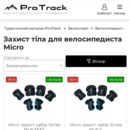
Кабінет
Меню
Туристичний магазин ProTrack
Велоспорт
Велосипедний зах
Захист тіла для велосипедиста
Micro
Сортувати за:
Фільтр
Замовчуванням
-30 %
+36 балів
-30 %
+36 балів
Micro захист набір Strike
Micro захист набір Strike
blue XXXS
blue S