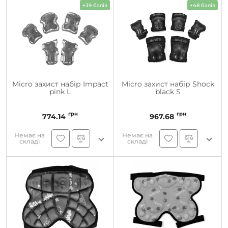
+39 балів
+48 балів
Micro захист набір Impact
Micro захист набір Shock
pink L
black S
грн
грн
774.14
967.68
Немає на
Немає на
складі
складі