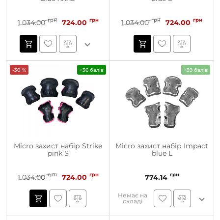
грн
грн
грн
грн
1 034.00
724.00
1 034.00
724.00
-30 %
+36 балів
+39 балів
Micro захист набір Strike
Micro захист набір Impact
pink S
blue L
грн
грн
грн
1 034.00
724.00
774.14
Немає на
складі