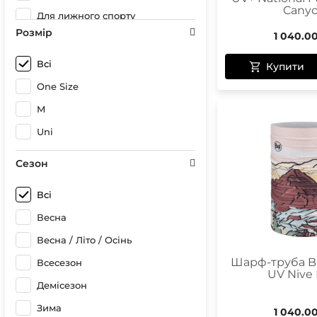
Cany
Для лижного спорту
Розмір
1 040.0
Для міста
Для мотоспорту
Всі
Купити
Для повсякдення
One Size
Для подорожей
M
Для походів
Uni
Для походів
Сезон
Для скандинавської ходьби
Всі
Для скелелазіння
Весна
Для сноубордингу
Весна / Літо / Осінь
Для собак
Шарф-труба Bu
Всесезон
Для туризму
UV Nive
Демісезон
Для хайкінгу
Зима
1 040.0