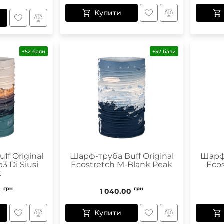
Купити
+52 бали
+52 бали
f Original
Шарф-труба Buff Original
Шарф-
3 Di Siusi
Ecostretch M-Blank Peak
Ecos
k
грн
грн
0
1 040.00
Купити