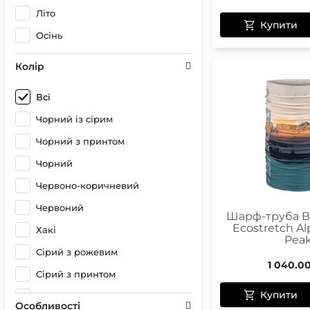
Літо
Купити
Осінь
Колір
Всі
Чорний із сірим
Чорний з принтом
Чорний
Червоно-коричневий
Червоний
Шарф-труба Buf
Ecostretch Alp
Хакі
Pea
Сірий з рожевим
1 040.0
Сірий з принтом
Купити
Сірий
Особливості