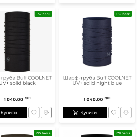
+52 бали
+52 бали
труба Buff COOLNET
Шарф-труба Buff COOLNET
UV+ solid black
UV+ solid night blue
грн
грн
1 040.00
1 040.00
Купити
Купити
+75 балів
+78 балів