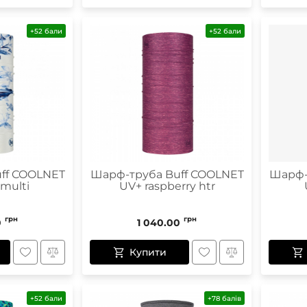
+52 бали
+52 бали
ff COOLNET
Шарф-труба Buff COOLNET
Шарф-
 multi
UV+ raspberry htr
грн
грн
0
1 040.00
Купити
+52 бали
+78 балів