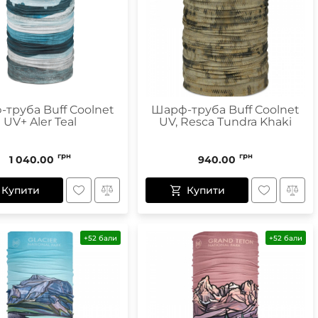
Маски
Пінцети для вилучення кліщів
Пристрої для відлякування
труба Buff Coolnet
Шарф-труба Buff Coolnet
UV+ Aler Teal
UV, Resca Tundra Khaki
Беруші
Парасолі
Маски для сну
грн
грн
1 040.00
940.00
Ремнабори
Купити
Купити
+52 бали
+52 бали