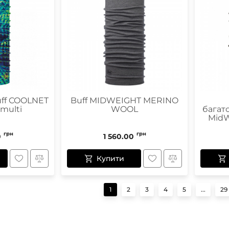
ff COOLNET
Buff MIDWEIGHT MERINO
 multi
WOOL
багат
MidW
грн
грн
0
1 560.00
Купити
1
2
3
4
5
...
29