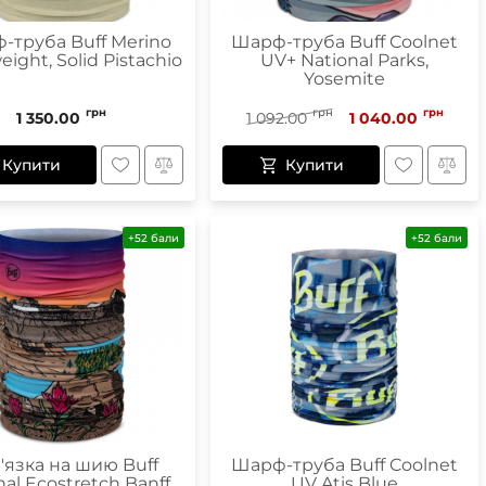
-труба Buff Merino
Шарф-труба Buff Coolnet
eight, Solid Pistachio
UV+ National Parks,
Yosemite
грн
грн
грн
1 350.00
1 092.00
1 040.00
Купити
Купити
+52 бали
+52 бали
'язка на шию Buff
Шарф-труба Buff Coolnet
nal Ecostretch Banff
UV Atis Blue