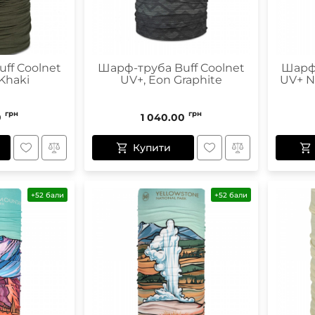
ff Coolnet
Шарф-труба Buff Coolnet
Шарф-
 Khaki
UV+, Eon Graphite
UV+ Na
грн
грн
0
1 040.00
Купити
+52 бали
+52 бали