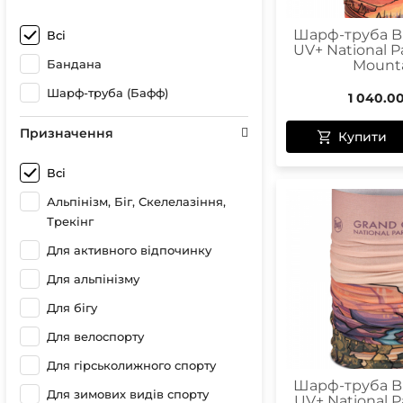
Шарф-труба Bu
Всі
UV+ National P
Бандана
Mount
Шарф-труба (Бафф)
1 040.0
Призначення
Купити
Всі
Альпінізм, Біг, Скелелазіння,
Трекінг
Для активного відпочинку
Для альпінізму
Для бігу
Для велоспорту
Для гірськолижного спорту
Шарф-труба Bu
Для зимових видів спорту
UV+ National P