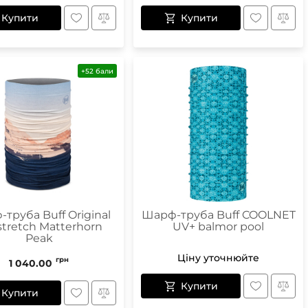
Купити
Купити
+52 бали
труба Buff Original
Шарф-труба Buff COOLNET
tretch Matterhorn
UV+ balmor pool
Peak
Ціну уточнюйте
грн
1 040.00
Купити
Купити