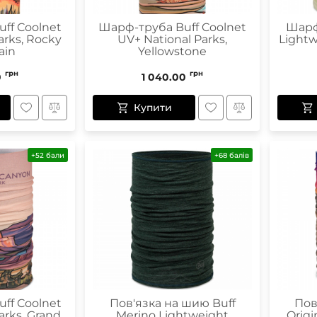
ff Coolnet
Шарф-труба Buff Coolnet
Шарф
arks, Rocky
UV+ National Parks,
Lightw
ain
Yellowstone
грн
грн
0
1 040.00
Купити
+52 бали
+68 балів
ff Coolnet
Пов'язка на шию Buff
Пов
arks, Grand
Merino Lightweight
Origi