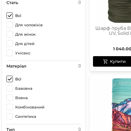
Стать
Всі
Для чоловіків
Шарф-труба Bu
UV, Solid
Для жінок
Для дітей
1 040.0
Унісекс
Купити
Матеріал
Всі
Бавовна
Вовна
Комбінований
Синтетика
Тип