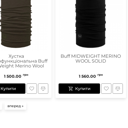
Хустка
Buff MIDWEIGHT MERINO
офункціональна Buff
WOOL SOLID
eight Merino Wool
грн
грн
1 500.00
1 560.00
Купити
Купити
вперед »