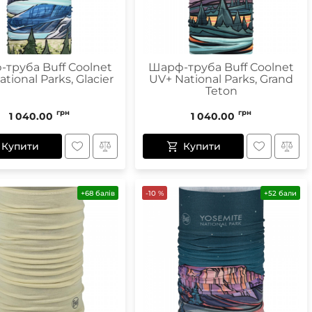
труба Buff Coolnet
Шарф-труба Buff Coolnet
tional Parks, Glacier
UV+ National Parks, Grand
Teton
грн
грн
1 040.00
1 040.00
Купити
Купити
+68 балів
-10 %
+52 бали