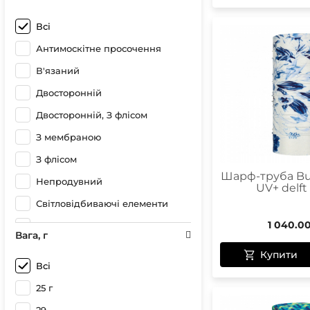
Синій з принтом
Всі
Синій
Антимоскітне просочення
Рожевий
В'язаний
Різнокольоровий
Двосторонній
Принт
Двосторонній, З флісом
Коричневий з принтом
З мембраною
Коричневий
З флісом
Камуфляжний
Шарф-труба Bu
Непродувний
Зелений з принтом
UV+ delft
Світловідбиваючі елементи
Зелений
1 040.0
Світловідбивний
Блакитний з принтом
Вага, г
Сонцезахист (UPF50+)
Блакитний
Купити
Всі
Білий з принтом
25 г
Білий