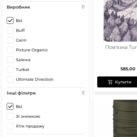
Сонце
Герме
Виробник
Спреї 
Чохли 
Чохли
Гірськ
Всі
Бігові
Buff
Лижні
Кріпл
Cairn
Чохли
Пов'язка Tur
Picture Organic
Salewa
585.00
Turbat
Чохли
Оптик
Ultimate Direction
Купити
Компа
Інші фільтри
Всі
Зі знижкою
Хіти продажу