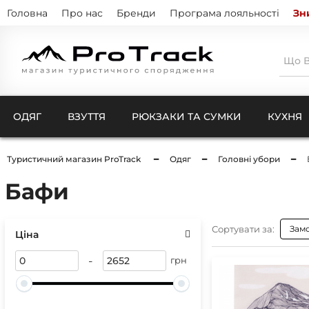
Головна
Про нас
Бренди
Програма лояльності
Зн
ОДЯГ
ВЗУТТЯ
РЮКЗАКИ ТА СУМКИ
КУХНЯ
Туристичний магазин ProTrack
Одяг
Головні убори
Бафи
Тенти
Натіль
Термо
Кишен
Куртк
Штани
Сортувати за:
Зам
Комбі
Ціна
Ковдри для кемпінгу
Шкарп
-
Чохли
грн
Рукав
Компр
Бафи 
Чохли
Балак
Чохли