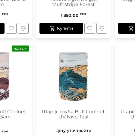
on
Multistripe Forest
грн
грн
0
1 350.00
Купити
+52 бали
ff Coolnet
Шарф-труба Buff Coolnet
Шарф-
 Barn
UV Nive Teal
U
Ціну уточнюйте
грн
0