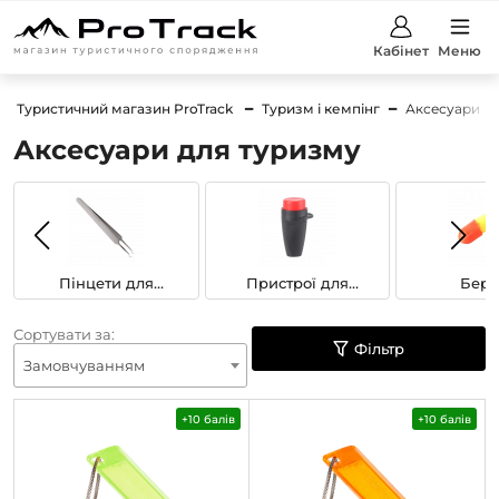
Кабінет
Меню
Туристичний магазин ProTrack
Туризм і кемпінг
Аксесуари
Аксесуари для туризму
Пінцети для
Пристрої для
Беру
вилучення кліщів
відлякування
Сортувати за:
Фільтр
Замовчуванням
+10 балів
+10 балів