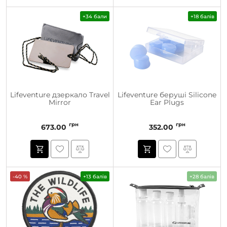
+34 бали
+18 балів
Lifeventure дзеркало Travel
Lifeventure беруші Silicone
Mirror
Ear Plugs
грн
грн
673.00
352.00
-40 %
+13 балів
+28 балів