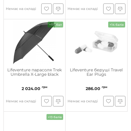
Немає на складі
Немає на складі
+101 бал
+14 балів
Lifeventure парасоля Trek
Lifeventure беруші Travel
Umbrella X-Large black
Ear Plugs
грн
грн
2 024.00
286.00
Немає на складі
Немає на складі
+13 балів