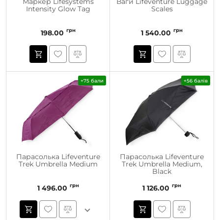
Маркер Lifesystems
Ваги Lifeventure Luggage
Intensity Glow Tag
Scales
грн
грн
198.00
1 540.00
+75 бали
+56 балів
Парасолька Lifeventure
Парасолька Lifeventure
Trek Umbrella Medium
Trek Umbrella Medium,
Black
грн
грн
1 496.00
1 126.00