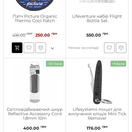
Патч Picture Organic
Lifeventure набір Flight
Thermo Cool Patch
Bottle Set
грн
грн
грн
416.00
250.00
550.00
Немає на складі
+20 балів
+9 балів
Світловідбиваючий шнур
Lifesystems пінцет для
Reflective Accessory Cord
вилучення кліщів Mini Tick
1.8mm 10m
Remover
грн
грн
400.00
176.00