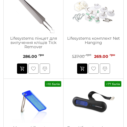
Lifesystems пінцет для
Lifesystems комплект Net
вилучення кліщів Tick
Hanging
Remover
грн
грн
грн
286.00
537.00
269.00
+10 балів
+77 балів