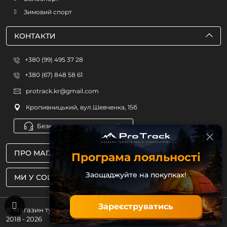
Зимовий спорт
КОНТАКТИ
+380 (99) 495 37 28
+380 (67) 848 58 61
protrack.kr@gmail.com
Кропивницький, вул.Шевченка, 15б
Безкоштовна консультація
ПРО МАГАЗИН
Програма лояльності
Заощаджуйте на покупках!
МИ У СОЦМЕРЕЖАХ
Зареєструватись
© Магазин туристичного спорядження ProTrack
2018 - 2026