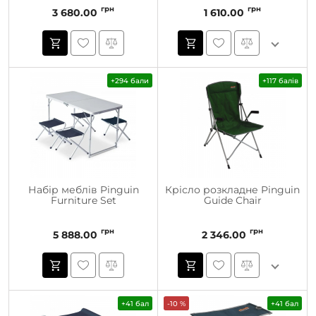
грн
грн
3 680.00
1 610.00
+294 бали
+117 балів
Набір меблів Pinguin
Крісло розкладне Pinguin
Furniture Set
Guide Chair
грн
грн
5 888.00
2 346.00
+41 бал
-10 %
+41 бал