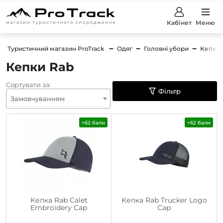
Кабінет
Меню
Туристичний магазин ProTrack
Одяг
Головні убори
Кепки
Кепки Rab
Сортувати за:
Фільтр
Замовчуванням
+62 бали
+62 бали
Кепка Rab Calet
Кепка Rab Trucker Logo
Embroidery Cap
Cap