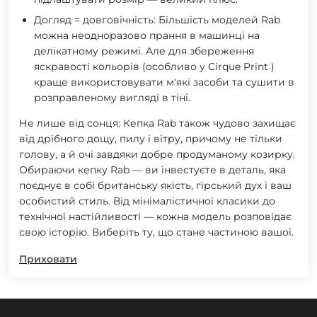
Догляд = довговічність: Більшість моделей Rab
можна неодноразово прання в машинці на
делікатному режимі. Але для збереження
яскравості кольорів (особливо у Cirque Print )
краще використовувати м'які засоби та сушити в
розправленому вигляді в тіні.
Не лише від сонця: Кепка Rab також чудово захищає
від дрібного дощу, пилу і вітру, причому не тільки
голову, а й очі завдяки добре продуманому козирку.
Обираючи кепку Rab — ви інвестуєте в деталь, яка
поєднує в собі британську якість, гірський дух і ваш
особистий стиль. Від мінімалістичної класики до
технічної настійливості — кожна модель розповідає
свою історію. Виберіть ту, що стане частиною вашої.
Приховати