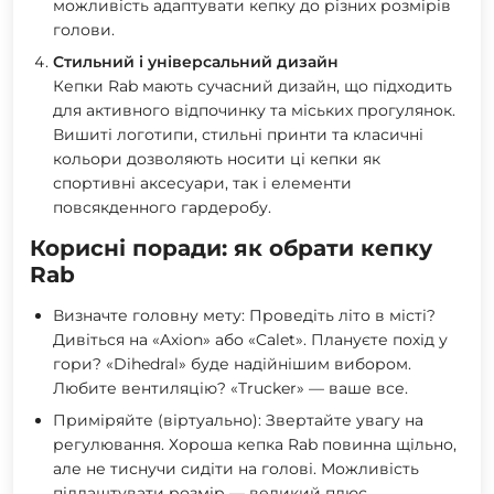
можливість адаптувати кепку до різних розмірів
голови.
Стильний і універсальний дизайн
Кепки Rab мають сучасний дизайн, що підходить
для активного відпочинку та міських прогулянок.
Вишиті логотипи, стильні принти та класичні
кольори дозволяють носити ці кепки як
спортивні аксесуари, так і елементи
повсякденного гардеробу.
Корисні поради: як обрати кепку
Rab
Визначте головну мету: Проведіть літо в місті?
Дивіться на «Axion» або «Calet». Плануєте похід у
гори? «Dihedral» буде надійнішим вибором.
Любите вентиляцію? «Trucker» — ваше все.
Приміряйте (віртуально): Звертайте увагу на
регулювання. Хороша кепка Rab повинна щільно,
але не тиснучи сидіти на голові. Можливість
підлаштувати розмір — великий плюс.