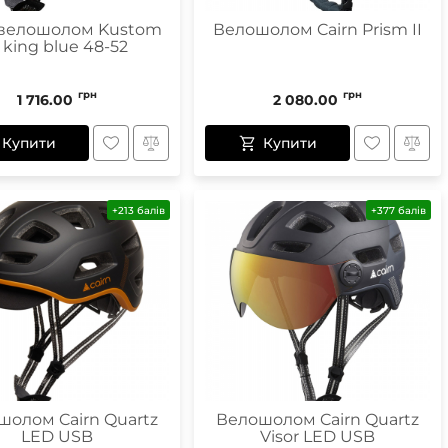
 велошолом Kustom
Велошолом Cairn Prism II
r king blue 48-52
грн
грн
1 716.00
2 080.00
Купити
Купити
+213 балів
+377 балів
шолом Cairn Quartz
Велошолом Cairn Quartz
LED USB
Visor LED USB