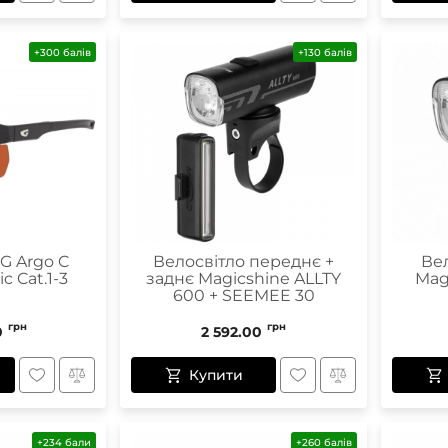
+300 балів
+130 балів
G Argo C
Велосвітло переднє +
Ве
 Cat.1-3
заднє Magicshine ALLTY
Mag
600 + SEEMEE 30
грн
грн
0
2 592.00
Купити
+234 бали
+260 балів