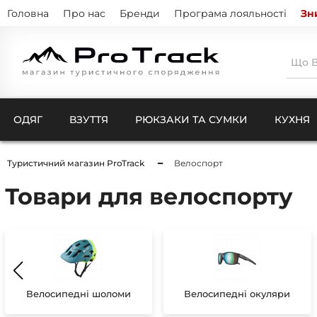
Головна
Про нас
Бренди
Програма лояльності
Зн
ОДЯГ
ВЗУТТЯ
РЮКЗАКИ ТА СУМКИ
КУХНЯ
Туристичний магазин ProTrack
Велоспорт
Товари для велоспорту
Тенти
Натіль
Термо
Кишен
Куртк
Штани
Комбі
Ковдри для кемпінгу
Шкарп
Чохли
Рукав
Компр
Бафи 
Велосипедні шоломи
Велосипедні окуляри
Чохли
Балак
Чохли