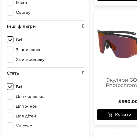
Micro
Osprey
POC
Інші фільтри
RaceOne
Всі
REKD
Зі знижкою
Rio Roller
Хіти продажу
Rollerblade
SFR
Стать
Окуляри GO
Slamm
Photochromic
Всі
Turbat
Для чоловіків
Ziener
5 990.0
Для жінок
Купити
Для дітей
Унісекс