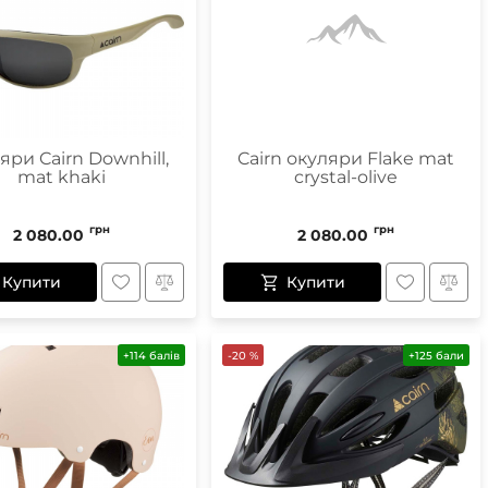
яри Cairn Downhill,
Cairn окуляри Flake mat
mat khaki
crystal-olive
грн
грн
2 080.00
2 080.00
Купити
Купити
+114 балів
-20 %
+125 бали