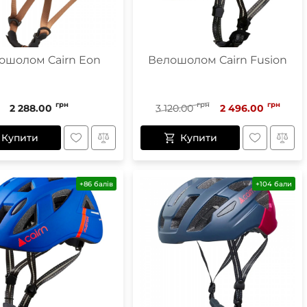
ошолом Cairn Eon
Велошолом Cairn Fusion
грн
грн
грн
2 288.00
3 120.00
2 496.00
Купити
Купити
+86 балів
+104 бали