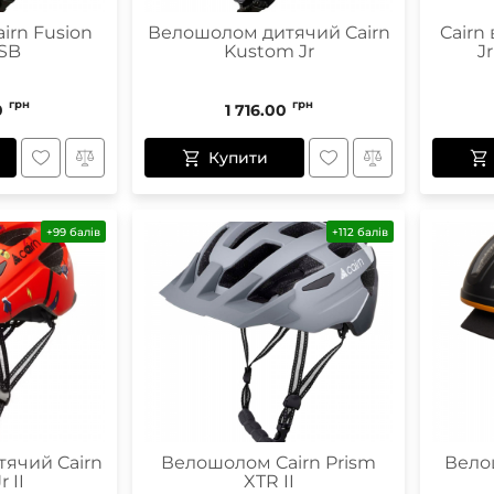
irn Fusion
Велошолом дитячий Cairn
Cairn
SB
Kustom Jr
J
грн
грн
0
1 716.00
Купити
+99 балів
+112 балів
ячий Cairn
Велошолом Cairn Prism
Вело
r II
XTR II