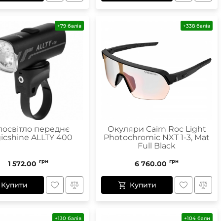
+79 балів
+338 балів
лосвітло переднє
Окуляри Cairn Roc Light
icshine ALLTY 400
Photochromic NXT 1-3, Mat
Full Black
грн
грн
1 572.00
6 760.00
Купити
Купити
+130 балів
+104 бали