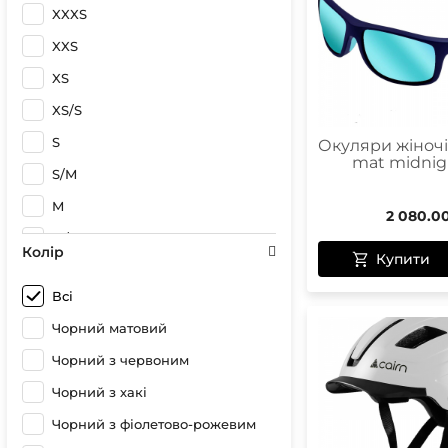
XXXS
Для походів
XXS
Для скандинавської ходьби
XS
Для спорту
XS/S
Для туризму
S
Окуляри жіночі 
Для фрирайду
mat midnig
S/M
Для хайкінгу
M
Ендуро
2 080.0
M/L
Котелок
Колір
Купити
L
Крос-кантрі
Всі
L/XL
Фулфейс
Чорний матовий
XL
Шосейний
Чорний з червоним
XL/XXL
Чорний з хакі
XXL
Чорний з фіолетово-рожевим
9