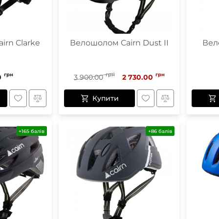
irn Clarke
Велошолом Cairn Dust II
Вел
грн
грн
грн
0
3 900.00
2 730.00
Купити
+165 балів
+86 балів