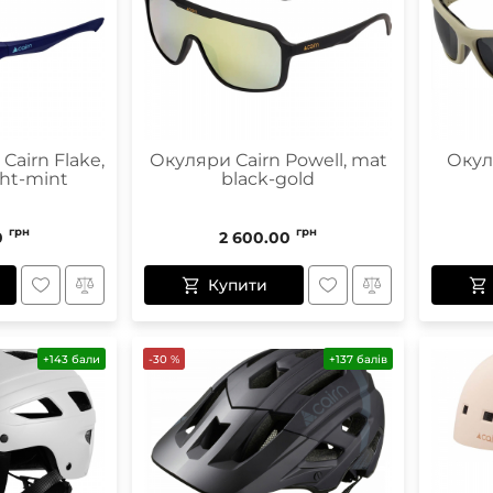
Cairn Flake,
Окуляри Cairn Powell, mat
Окул
ht-mint
black-gold
грн
грн
0
2 600.00
Купити
+143 бали
-30 %
+137 балів