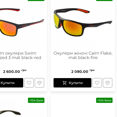
irn окуляри Swim
Окуляри жіночі Cairn Flake,
ized 3 mat black-red
mat black-fire
грн
грн
2 600.00
2 080.00
Купити
Купити
+104 бали
+104 бали