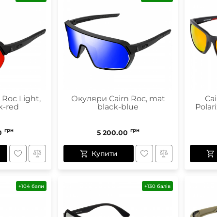
Roc Light,
Окуляри Cairn Roc, mat
Ca
k-red
black-blue
Polar
грн
грн
0
5 200.00
Купити
+104 бали
+130 балів