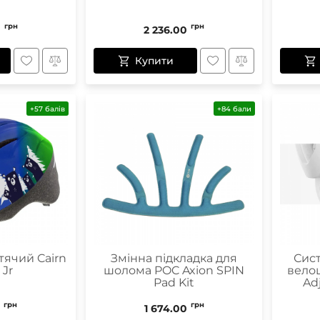
грн
грн
0
2 236.00
Купити
+57 балів
+84 бали
ячий Cairn
Змінна підкладка для
Сис
Jr
шолома POC Axion SPIN
вело
Pad Kit
Ad
грн
грн
1 674.00