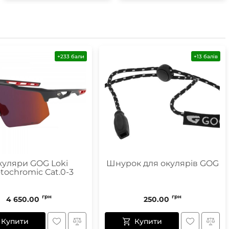
Маски
+233 бали
+13 балів
Пінцети для вилучення кліщів
Пристрої для відлякування
Беруші
Парасолі
Маски для сну
Ремнабори
уляри GOG Loki
Шнурок для окулярів GOG
tochromic Cat.0-3
грн
грн
4 650.00
250.00
Купити
Купити