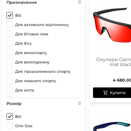
Призначення
Всі
Для активного відпочинку
Для бігових лиж
Для бігу
Для велоспорту
Окуляри Cairn 
Для велотуризму
mat blac
Для гірськолижного спорту
4 680.0
Для лижного спорту
Для міста
Купити
Для мототуризму
Розмір
Для повсякдення
Всі
Для полювання
One Size
Для походів