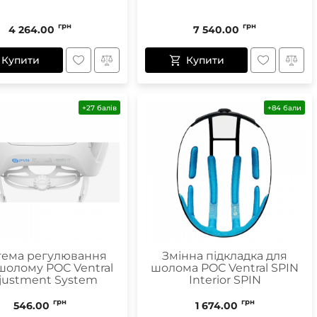
грн
грн
4 264.00
7 540.00
Купити
Купити
+27 балів
+84 бали
тема регулювання
Змінна підкладка для
шолому POC Ventral
шолома POC Ventral SPIN
justment System
Interior SPIN
грн
грн
546.00
1 674.00