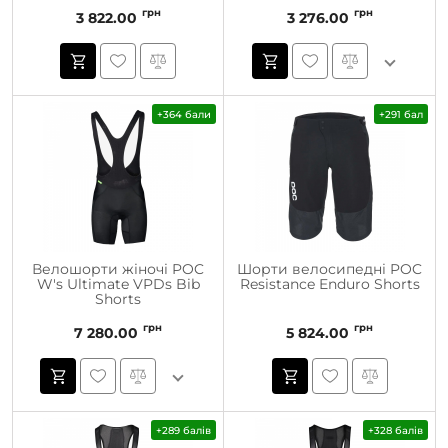
грн
грн
3 822.00
3 276.00
+364 бали
+291 бал
Велошорти жіночі POC
Шорти велосипедні POC
W's Ultimate VPDs Bib
Resistance Enduro Shorts
Shorts
грн
грн
7 280.00
5 824.00
+289 балів
+328 балів