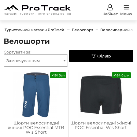
Кабінет
Меню
Туристичний магазин ProTrack
Велоспорт
Велосипедний од
Велошорти
Сортувати за:
Фільтр
Замовчуванням
+191 бал
+164 бали
Шорти велосипедні
Шорти велосипедні жіночі
жіночі POC Essential MTB
POC Essential W's Short
W's Short