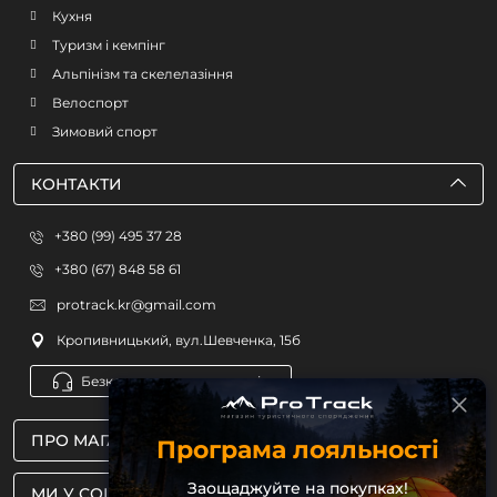
Кухня
Туризм і кемпінг
Альпінізм та скелелазіння
Велоспорт
Зимовий спорт
КОНТАКТИ
+380 (99) 495 37 28
+380 (67) 848 58 61
protrack.kr@gmail.com
Кропивницький, вул.Шевченка, 15б
Безкоштовна консультація
ПРО МАГАЗИН
Програма лояльності
Заощаджуйте на покупках!
МИ У СОЦМЕРЕЖАХ