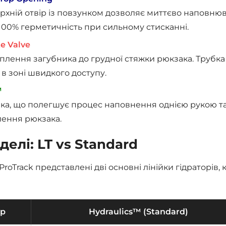
хній отвір із повзунком дозволяє миттєво наповнюват
100% герметичність при сильному стисканні.
e Valve
плення загубника до грудної стяжки рюкзака. Трубка н
 в зоні швидкого доступу.
™
ка, що полегшує процес наповнення однією рукою та
лення рюкзака.
делі: LT vs Standard
ProTrack представлені дві основні лінійки гідраторів,
тр
Hydraulics™ (Standard)