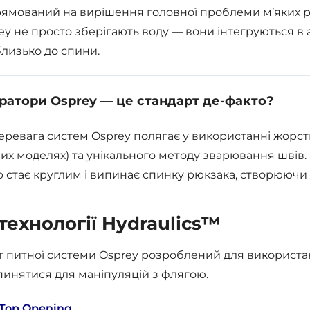
рямований на вирішення головної проблеми м’яких р
ey не просто зберігають воду — вони інтегруються в
лизько до спини.
дратори Osprey — це стандарт де-факто?
еревага систем Osprey полягає у використанні жорст
их моделях) та унікального методу зварювання швів.
 стає круглим і випинає спинку рюкзака, створюючи
технології Hydraulics™
 питної системи Osprey розроблений для використан
пинятися для маніпуляцій з флягою.
 Top Opening