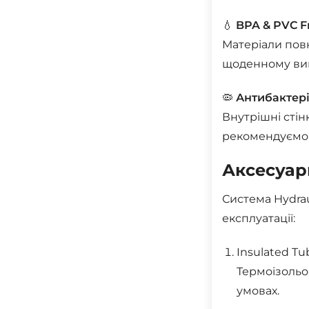
💧
BPA & PVC F
Матеріали повн
щоденному вик
🦠
Антибактері
Внутрішні стін
рекомендуємо 
Аксесуари
Система Hydra
експлуатації:
Insulated Tu
Термоізольо
умовах.