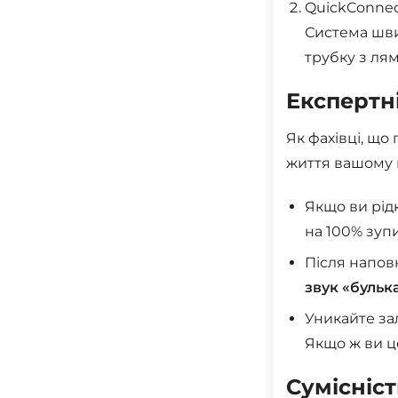
QuickConne
Система шви
трубку з ля
Експертн
Як фахівці, що
життя вашому г
Якщо ви рід
на 100% зуп
Після напов
звук «бульк
Уникайте за
Якщо ж ви це
Сумісніст