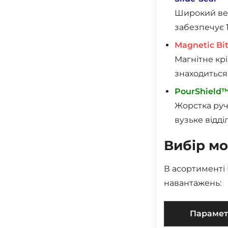
Широкий вер
забезпечує 
Magnetic Bit
Магнітне крі
знаходиться
PourShield
Жорстка руч
вузьке відді
Вибір мо
В асортименті 
навантажень:
Параме