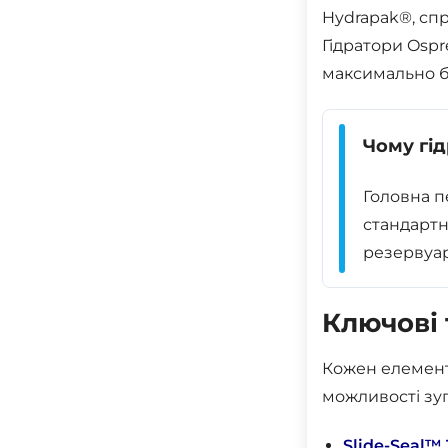
Hydrapak®, сп
Гідратори Ospr
максимально б
Чому гі
Головна п
стандартн
резервуар
Ключові 
Кожен елемент
можливості зу
Slide-Seal™