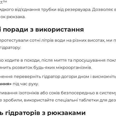
ct™
дкого від'єднання трубки від резервуара. Дозволяє 
мок рюкзака.
і поради з використання
 протестували сотні літрів води на різних висотах, ми
ідратору:
ко ходите в походи, після миття та просушування пок
инить розвиток будь-яких мікроорганізмів.
нення переверніть гідратор догори дном і висмокчіть
ання»
під час руху.
ливання ізотоніків або соків безпосередньо в систем
 зробили, використайте спеціальні таблетки для дезі
ь гідраторів з рюкзаками