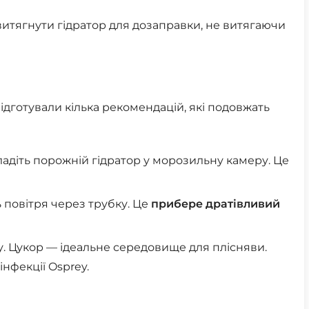
витягнути гідратор для дозаправки, не витягаючи
 підготували кілька рекомендацій, які подовжать
ладіть порожній гідратор у морозильну камеру. Це
 повітря через трубку. Це
прибере дратівливий
у. Цукор — ідеальне середовище для плісняви.
нфекції Osprey.