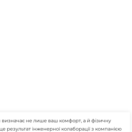
Маски
Пінцети для вилучення кліщів
Пристрої для відлякування
Беруші
Парасолі
Маски для сну
Ремнабори
и визначає не лише ваш комфорт, а й фізичну
 це результат інженерної колаборації з компанією