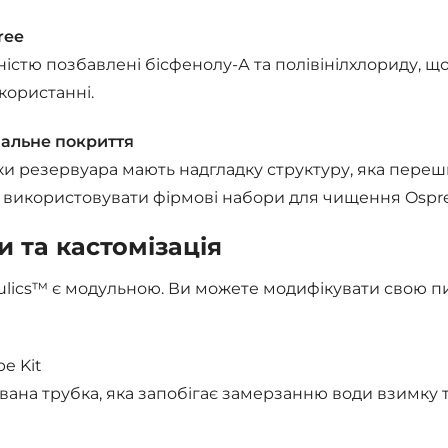
ree
істю позбавлені бісфенолу-А та полівінілхлориду, щ
ористанні.
альне покриття
ки резервуара мають надгладку структуру, яка переш
використовувати фірмові набори для чищення Osprey 
 та кастомізація
ulics™ є модульною. Ви можете модифікувати свою пи
be Kit
вана трубка, яка запобігає замерзанню води взимку т