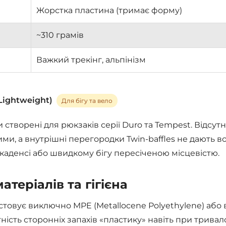
Жорстка пластина (тримає форму)
~310 грамів
я
Важкий трекінг, альпінізм
(Lightweight)
Для бігу та вело
и створені для рюкзаків серії Duro та Tempest. Відсу
ми, а внутрішні перегородки Twin-baffles не дають в
каденсі або швидкому бігу пересіченою місцевістю.
атеріалів та гігієна
стовує виключно
MPE (Metallocene Polyethylene)
або 
тність сторонніх запахів «пластику» навіть при тривал