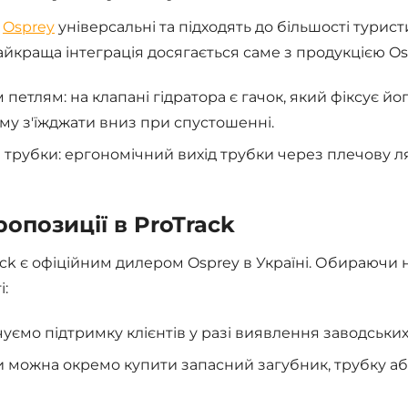
и
Osprey
універсальні та підходять до більшості турист
найкраща інтеграція досягається саме з продукцією Os
 петлям: на клапані гідратора є гачок, який фіксує й
му з'їжджати вниз при спустошенні.
 трубки: ергономічний вихід трубки через плечову ля
ропозиції в ProTrack
ck є офіційним дилером Osprey в Україні. Обираючи
і:
уємо підтримку клієнтів у разі виявлення заводських
и можна окремо купити запасний загубник, трубку або