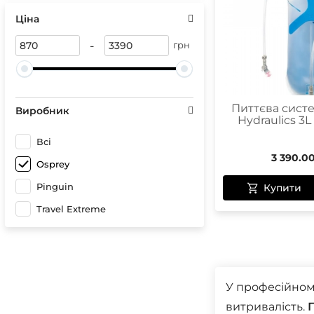
Сонце
Герме
Ціна
Спреї 
Чохли 
Чохли
Гірськ
-
грн
Бігові
Лижні
Кріпл
Чохли
Питтєва сист
Виробник
Hydraulics 3L
Всі
3 390.0
Чохли
Osprey
Оптик
Pinguin
Купити
Компа
Travel Extreme
У професійному
витривалість.
П