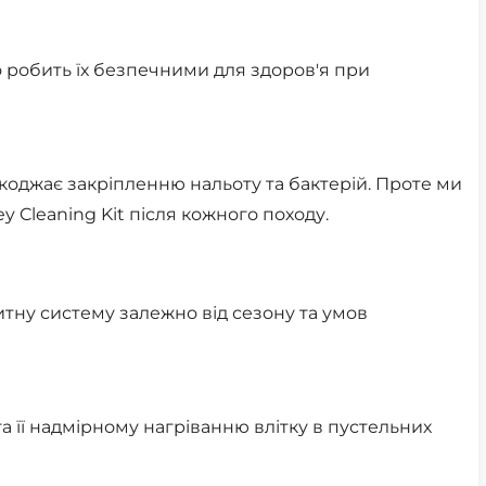
о робить їх безпечними для здоров'я при
коджає закріпленню нальоту та бактерій. Проте ми
Cleaning Kit після кожного походу.
тну систему залежно від сезону та умов
а її надмірному нагріванню влітку в пустельних