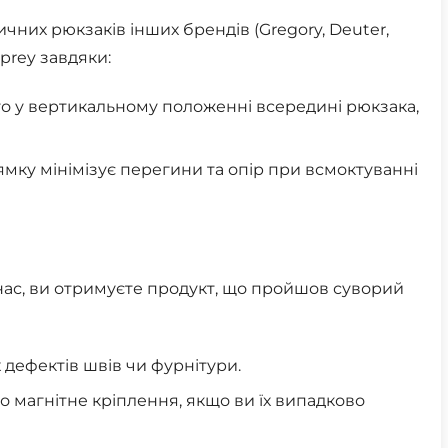
ичних рюкзаків інших брендів (Gregory, Deuter,
prey завдяки:
ого у вертикальному положенні всередині рюкзака,
мку мінімізує перегини та опір при всмоктуванні
 нас, ви отримуєте продукт, що пройшов суворий
 дефектів швів чи фурнітури.
 магнітне кріплення, якщо ви їх випадково