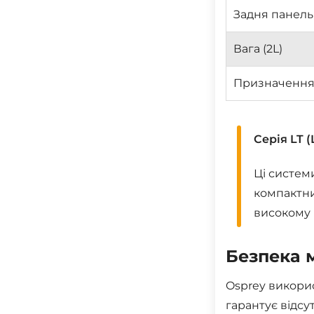
Задня панель
Вага (2L)
Призначенн
Серія LT 
Ці систем
компактни
високому 
Безпека м
Osprey викори
гарантує відсу