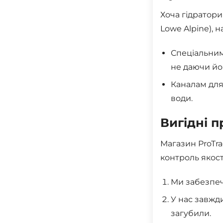
Хоча гідратор
Lowe Alpine), 
Спеціальним
не даючи йо
Каналам для
води.
Вигідні п
Магазин ProTra
контроль якост
Ми забезпеч
У нас завжд
загубили.