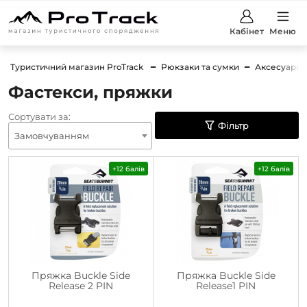
Кабінет
Меню
Туристичний магазин ProTrack
Рюкзаки та сумки
Аксесуари
Фастекси, пряжки
Сортувати за:
Фільтр
Замовчуванням
+12 балів
+12 балів
Пряжка Buckle Side
Пряжка Buckle Side
Release 2 PIN
Release1 PIN