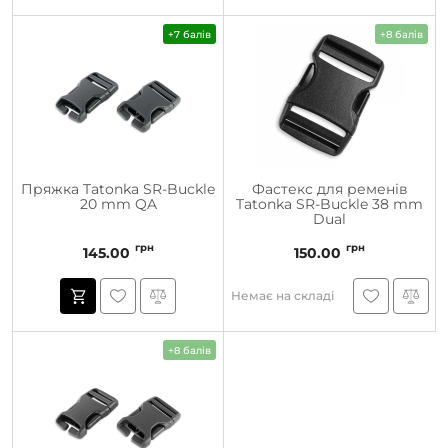
+7 балів
+8 балів
Пряжка Tatonka SR-Buckle
Фастекс для ременів
20 mm QA
Tatonka SR-Buckle 38 mm
Dual
грн
грн
145.00
150.00
Немає на складі
+8 балів