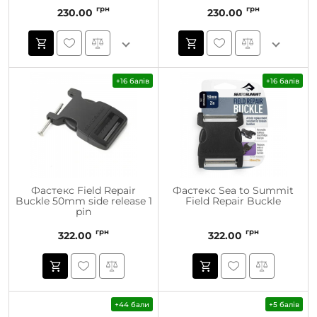
грн
грн
230.00
230.00
+16 балів
+16 балів
Фастекс Field Repair
Фастекс Sea to Summit
Buckle 50mm side release 1
Field Repair Buckle
pin
грн
грн
322.00
322.00
+44 бали
+5 балів