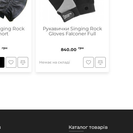
nging Rock
Рукавички Singing Rock
hort
Gloves Falconer Full
грн
грн
0
840.00
Немає на складі
н
Каталог товарів