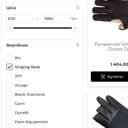
Сонце
Герме
Ціна
Спреї 
Чохли 
Чохли
Гірськ
-
грн
Бігові
Лижні
Кріпл
Чохли
Рукавички Si
Виробник
Gloves G
Всі
1 404.0
Чохли
Singing Rock
Оптик
2117
Купити
Компа
Accapi
Black Diamond
Cairn
Dynafit
Fram-Equipment