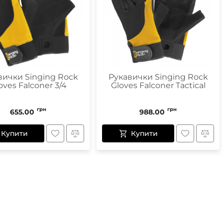
Маски
Пінцети для вилучення кліщів
Пристрої для відлякування
вички Singing Rock
Рукавички Singing Rock
oves Falconer 3/4
Gloves Falconer Tactical
Беруші
Парасолі
Маски для сну
грн
грн
655.00
988.00
Ремнабори
Купити
Купити