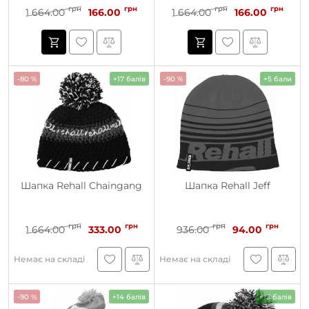
грн
грн
грн
грн
1 664.00
166.00
1 664.00
166.00
-80 %
+17 балів
-90 %
+5 бали
Шапка Rehall Chaingang
Шапка Rehall Jeff
грн
грн
грн
грн
1 664.00
333.00
936.00
94.00
Немає на складі
Немає на складі
-90 %
+14 балів
+13 балів