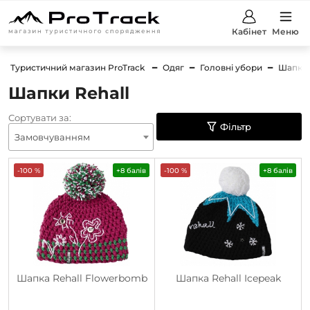
Кабінет
Меню
Туристичний магазин ProTrack
Одяг
Головні убори
Шапки
Шапки Rehall
Сортувати за:
Фільтр
Замовчуванням
-100 %
+8 балів
-100 %
+8 балів
Шапка Rehall Flowerbomb
Шапка Rehall Icepeak