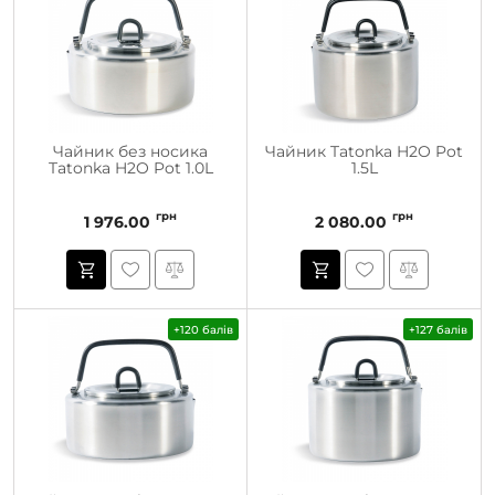
Чайник без носика
Чайник Tatonka H2O Pot
Tatonka H2O Pot 1.0L
1.5L
грн
грн
1 976.00
2 080.00
+120 балів
+127 балів