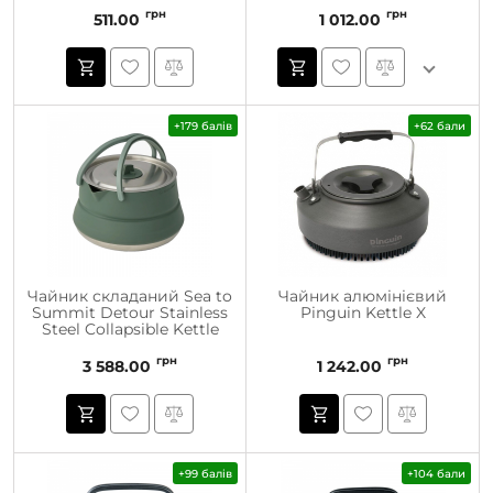
грн
грн
511.00
1 012.00
+179 балів
+62 бали
Чайник складаний Sea to
Чайник алюмінієвий
Summit Detour Stainless
Pinguin Kettle X
Steel Collapsible Kettle
грн
грн
3 588.00
1 242.00
+99 балів
+104 бали