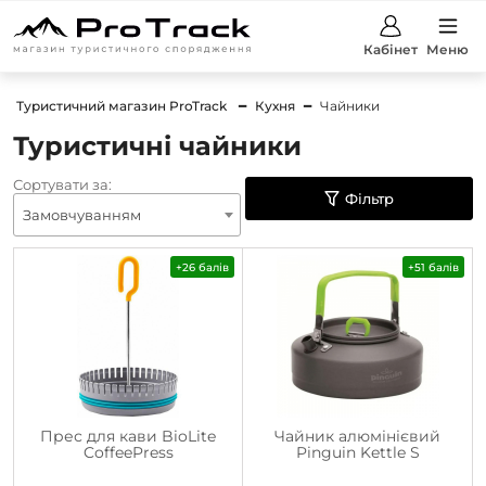
Кабінет
Меню
Туристичний магазин ProTrack
Кухня
Чайники
Туристичні чайники
Сортувати за:
Фільтр
Замовчуванням
+26 балів
+51 балів
Прес для кави BioLite
Чайник алюмінієвий
CoffeePress
Pinguin Kettle S