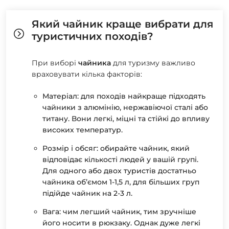
Який чайник краще вибрати для
туристичних походів?
При виборі
чайника
для туризму важливо
враховувати кілька факторів:
Матеріал: для походів найкраще підходять
чайники з алюмінію, нержавіючої сталі або
титану. Вони легкі, міцні та стійкі до впливу
високих температур.
Розмір і обсяг: обирайте чайник, який
відповідає кількості людей у вашій групі.
Для одного або двох туристів достатньо
чайника об’ємом
1-1,5 л
, для більших груп
підійде чайник на
2-3 л.
Вага: чим легший чайник, тим зручніше
його носити в рюкзаку. Однак дуже легкі