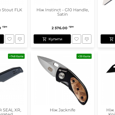
 Stout FLK
Ніж Instinct - G10 Handle,
Satin
грн
грн
0
2 576.00
Купити
+748 балів
+39 балів
й SEAL XR,
Ніж Jacknife
Ніж
errated
Kni