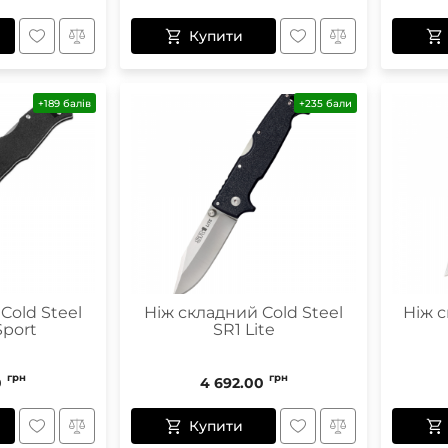
Купити
+189 балів
+235 бали
Cold Steel
Ніж складний Cold Steel
Ніж 
Sport
SR1 Lite
грн
грн
0
4 692.00
Купити