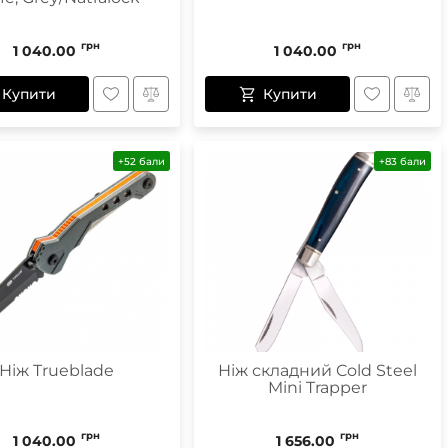
грн
грн
1 040.00
1 040.00
Купити
Купити
+52 бали
+83 бали
Ніж Trueblade
Ніж складний Cold Steel
Mini Trapper
грн
грн
1 040.00
1 656.00