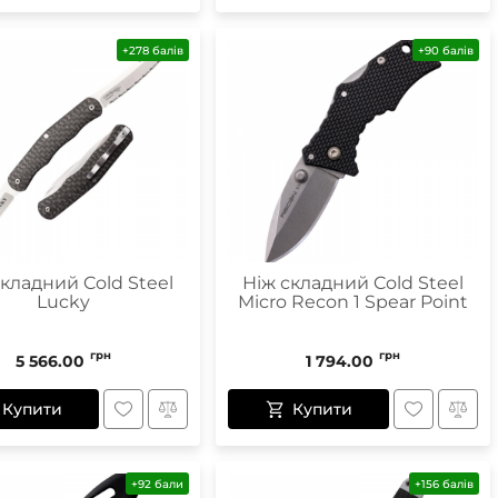
+278 балів
+90 балів
складний Cold Steel
Ніж складний Cold Steel
Lucky
Micro Recon 1 Spear Point
грн
грн
5 566.00
1 794.00
Купити
Купити
+92 бали
+156 балів