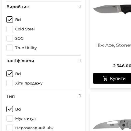
Сонце
Герме
Виробник
Спреї 
Чохли 
Чохли
Гірськ
Всі
Бігові
Cold Steel
Лижні
Кріпл
SOG
Чохли
Ніж Ace, Stone
True Utility
Інші фільтри
2 346.0
Чохли
Оптик
Всі
Купити
Компа
Хіти продажу
Тип
Всі
Мультитул
Нерозкладний ніж