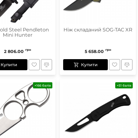
old Steel Pendleton
Ніж складаний SOG-TAC XR
Mini Hunter
грн
грн
2 806.00
5 658.00
Купити
Купити
+166 балів
+51 балів