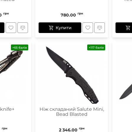
грн
грн
0
780.00
Купити
+65 балів
+117 балів
knife+
Ніж складаний Salute Mini,
Bead Blasted
грн
грн
0
2 346.00