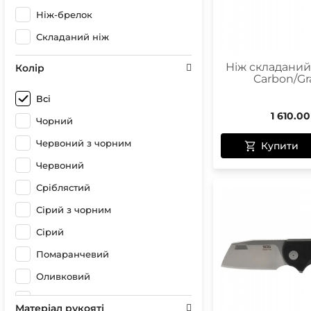
Ніж-брелок
Складаний ніж
Ніж складаний
Колір
Carbon/Gr
Всі
1 610.00
Чорний
Червоний з чорним
Купити
Червоний
Сріблястий
Сірий з чорним
Сірий
Помаранчевий
Оливковий
Зелений
Матеріал рукояті