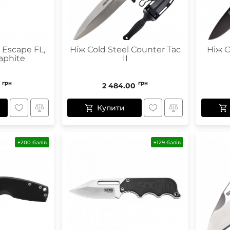
 Escape FL,
Ніж Cold Steel Counter Tac
Ніж C
aphite
II
грн
грн
2 484.00
Купити
+200 балів
+129 балів