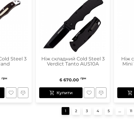
old Steel 3
Ніж складний Cold Steel 3
Ніж 
Hand
Verdict Tanto AUS10A
Mini 
грн
грн
6 670.00
Купити
1
2
3
4
5
...
11