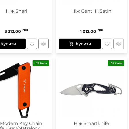
Ніж Snarl
Ніж Centi II, Satin
грн
грн
3 312.00
1 012.00
Купити
Купити
+52 бали
+52 бали
 Modern Key Chain
Ніж Smartknife
fe, Grey/Natralock