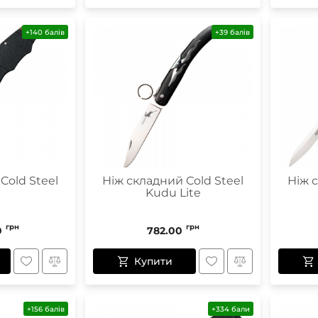
+140 балів
+39 балів
Cold Steel
Ніж складний Cold Steel
Ніж 
Kudu Lite
грн
грн
0
782.00
Купити
+156 балів
+334 бали