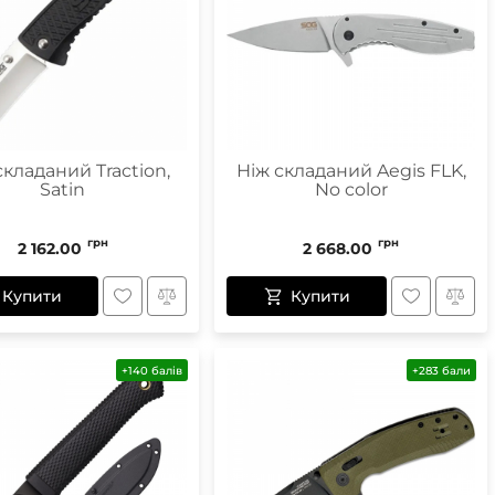
Маски
Пінцети для вилучення кліщів
Пристрої для відлякування
складаний Traction,
Ніж складаний Aegis FLK,
Satin
No color
Беруші
Парасолі
Маски для сну
грн
грн
2 162.00
2 668.00
Ремнабори
Купити
Купити
+140 балів
+283 бали