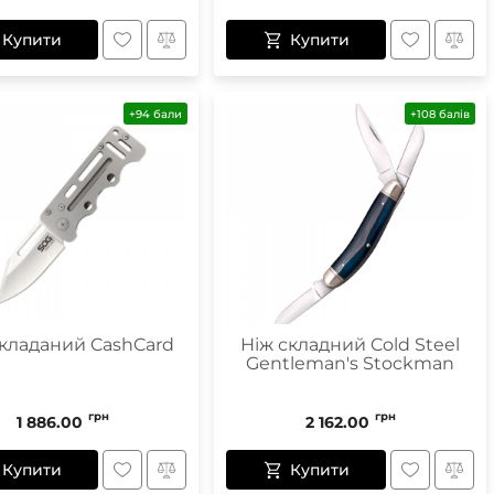
Купити
Купити
+94 бали
+108 балів
складаний CashCard
Ніж складний Cold Steel
Gentleman's Stockman
грн
грн
1 886.00
2 162.00
Купити
Купити