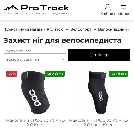
Кабінет
Меню
Туристичний магазин ProTrack
Велоспорт
Велосипедний зах
Захист ніг для велосипедиста
Сортувати за:
Фільтр
Замовчуванням
-20 %
+250 балів
+237 балів
Наколінник POC Joint VPD
Наколінник POC Joint VPD
2.0 Knee
2.0 Long Knee