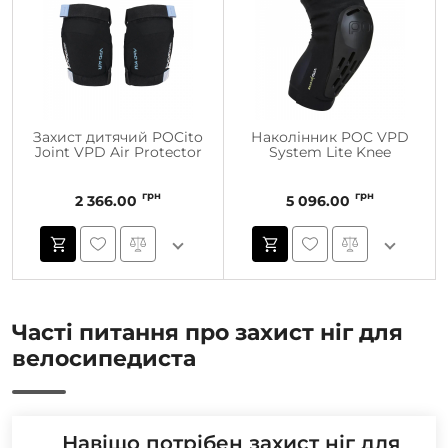
Захист дитячий POCito
Наколінник POC VPD
Joint VPD Air Protector
System Lite Knee
грн
грн
2 366.00
5 096.00
Часті питання про захист ніг для
велосипедиста
Навіщо потрібен захист ніг для