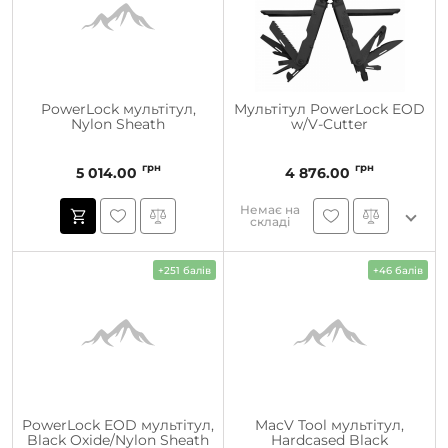
PowerLock мультітул,
Мультітул PowerLock EOD
Nylon Sheath
w/V-Cutter
грн
грн
5 014.00
4 876.00
Немає на
складі
+251 балів
+46 балів
PowerLock EOD мультітул,
MacV Tool мультітул,
Black Oxide/Nylon Sheath
Hardcased Black