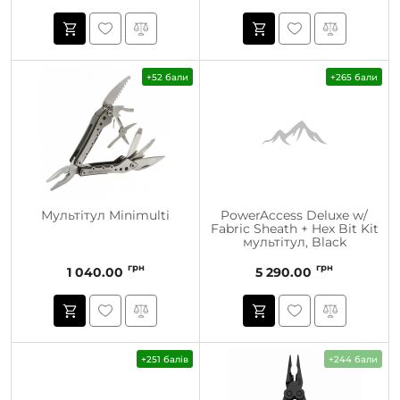
+52 бали
+265 бали
Мультітул Minimulti
PowerAccess Deluxe w/
Fabric Sheath + Hex Bit Kit
мультітул, Black
грн
грн
1 040.00
5 290.00
+251 балів
+244 бали