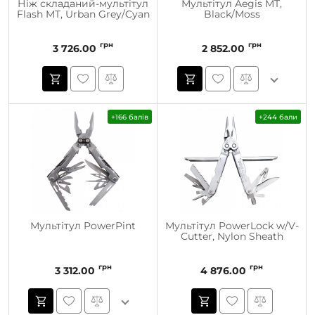
Ніж складаний-мультітул
Мультітул Aegis MT,
Flash MT, Urban Grey/Cyan
Black/Moss
грн
грн
3 726.00
2 852.00
+166 балів
+244 бали
Мультітул PowerPint
Мультітул PowerLock w/V-
Cutter, Nylon Sheath
грн
грн
3 312.00
4 876.00