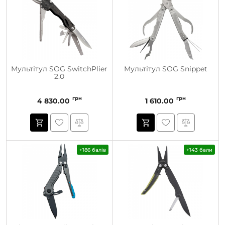
Мультітул SOG SwitchPlier
Мультітул SOG Snippet
2.0
грн
грн
4 830.00
1 610.00
+186 балів
+143 бали