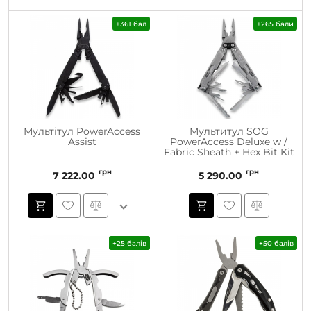
+361 бал
+265 бали
Мультітул PowerAccess
Мультитул SOG
Assist
PowerAccess Deluxe w /
Fabric Sheath + Hex Bit Kit
грн
грн
7 222.00
5 290.00
+25 балів
+50 балів