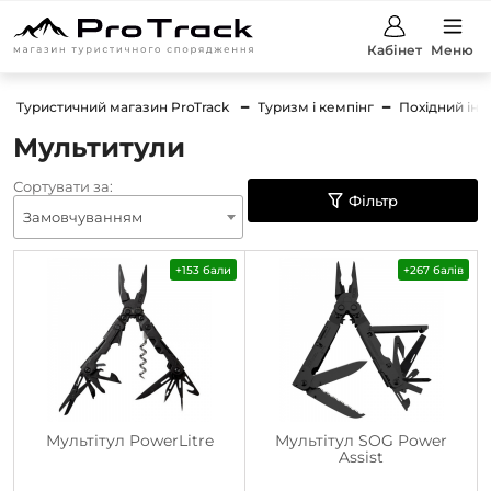
Кабінет
Меню
Туристичний магазин ProTrack
Туризм і кемпінг
Похідний інс
Мультитули
Сортувати за:
Фільтр
Замовчуванням
+153 бали
+267 балів
Мультітул PowerLitre
Мультітул SOG Power
Assist