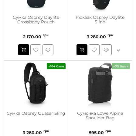
Сумка Osprey Daylite
Рюкзак Osprey Daylite
Crossbody Pouch
Sling
грн
грн
2 170.00
3 280.00
+164 бали
+30 балів
Сумка Osprey Quasar Sling
Сумочка Lowe Alpine
Shoulder Bag
грн
грн
3 280.00
595.00