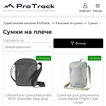
Кабінет
Меню
Туристичний магазин ProTrack
Рюкзаки та сумки
Сумки
С
Сумки на плече
Сортувати за:
Фільтр
Замовчуванням
+109 балів
+81 балів
Lifeventure сумка Recycled
Сумочка для документів
RFID Shoulder Bag grey
Lowe Alpine Flight Case
Large