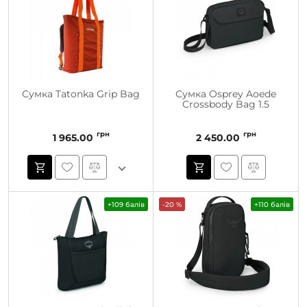
Сумка Tatonka Grip Bag
Сумка Osprey Aoede
Crossbody Bag 1.5
грн
грн
1 965.00
2 450.00
+109 балів
-20 %
+110 балів