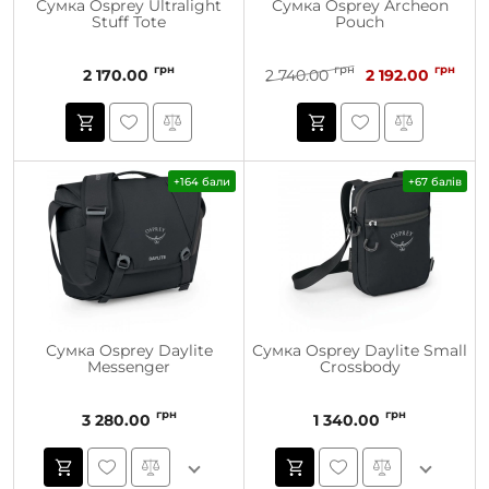
Сумка Osprey Ultralight
Сумка Osprey Archeon
Stuff Tote
Pouch
грн
грн
грн
2 170.00
2 740.00
2 192.00
+164 бали
+67 балів
Сумка Osprey Daylite
Сумка Osprey Daylite Small
Messenger
Crossbody
грн
грн
3 280.00
1 340.00