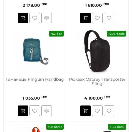
грн
грн
2 178.00
1 610.00
+52 бал
+205 балів
Гаманець Pinguin Handbag
Рюкзак Osprey Transporter
Sling
грн
грн
1 035.00
4 100.00
+98 балів
+123 бали