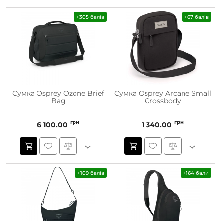
+305 балів
+67 балів
Сумка Osprey Ozone Brief
Сумка Osprey Arcane Small
Bag
Crossbody
грн
грн
6 100.00
1 340.00
+109 балів
+164 бали