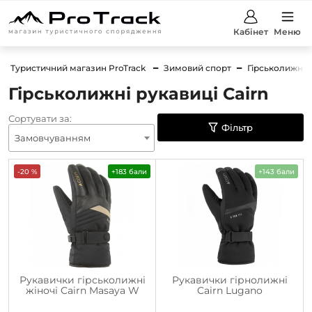
Кабінет
Меню
Туристичний магазин ProTrack
Зимовий спорт
Гірськолижний
Гірськолижні рукавиці Cairn
Сортувати за:
Фільтр
Замовчуванням
-20 %
+183 бали
+143 бали
Рукавички гірськолижні
Рукавички гірнолижні
жіночі Cairn Masaya W
Cairn Lugano