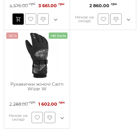
грн
грн
грн
4 576.00
3 661.00
2 860.00
Немає на
складі
-30 %
+80 балів
Рукавички жіночі Cairn
Wizar W
грн
грн
2 288.00
1 602.00
Немає на
складі