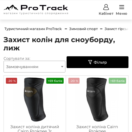
Кабінет
Меню
Туристичний магазин ProTrack
Зимовий спорт
Захист гірськ
Захист колін для сноуборду,
лиж
Сортувати за:
Фільтр
Замовчуванням
-20 %
+69 балів
-20 %
+69 балів
Захист коліна дитячий
Захист коліна Cairn
Cairn Proknee Jr
Proknee