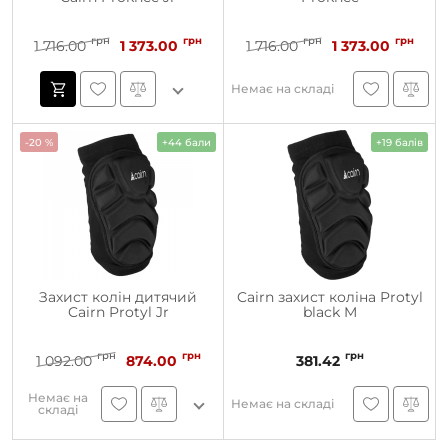
грн
грн
грн
грн
1 716.00
1 373.00
1 716.00
1 373.00
Немає на складі
-20 %
+44 бали
+19 балів
Захист колін дитячий
Cairn захист коліна Protyl
Cairn Protyl Jr
black M
грн
грн
грн
1 092.00
874.00
381.42
Немає на
Немає на складі
складі