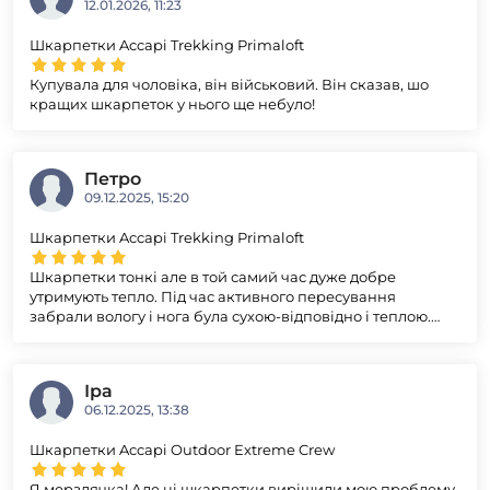
12.01.2026, 11:23
Шкарпетки Accapi Trekking Primaloft
Купувала для чоловіка, він військовий. Він сказав, шо
кращих шкарпеток у нього ще небуло!
Петро
09.12.2025, 15:20
Шкарпетки Accapi Trekking Primaloft
Шкарпетки тонкі але в той самий час дуже добре
утримують тепло. Під час активного пересування
забрали вологу і нога була сухою-відповідно і теплою.
Нічого собі не натер.
Іра
06.12.2025, 13:38
Шкарпетки Accapi Outdoor Extreme Crew
Я мерзлячка! Але ці шкарпетки вирішили мою проблему.