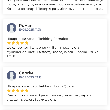
Порадила подружка, сказала щоб не переймалась ціною
бо вони того варті. Тепер я розумію чому така ціна - вона
виправдана.
Роман
19.09.2025, 11:36
Шкарпетки Accapi Trekking Primaloft
Це супер круті шкарпетки. Вони поєднують
функціональність і теплоту. Холодна осінь-весна + зима -
ТОП!
Сергій
16.05.2025, 13:13
Шкарпетки Accapi Trekking Touch Quater
Класні шкарпетки. Дуже приємні/тактильні, гарно
відводять вологу і захищають.