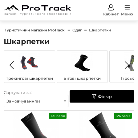
Кабінет
Меню
Туристичний магазин ProTrack
Одяг
Шкарпетки
Шкарпетки
Трекінгові шкарпетки
Бігові шкарпетки
Гірсько
шкарп
Сортувати за:
Фільтр
Замовчуванням
+31 балів
+26 балів