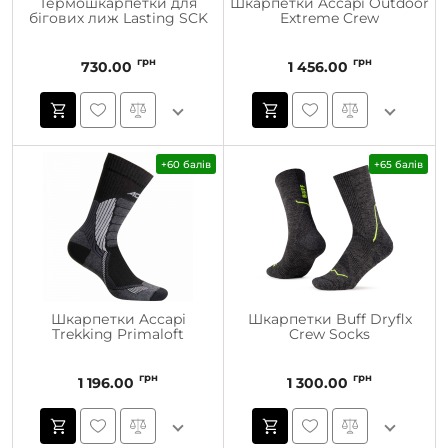
Термошкарпетки для
Шкарпетки Accapi Outdoor
бігових лиж Lasting SCK
Extreme Crew
грн
грн
730.00
1 456.00
+60 балів
+65 балів
Шкарпетки Accapi
Шкарпетки Buff Dryflx
Trekking Primaloft
Crew Socks
грн
грн
1 196.00
1 300.00