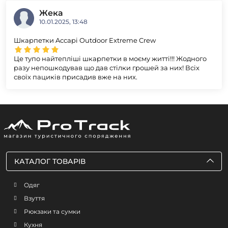
Жека
10.01.2025, 13:48
Шкарпетки Accapi Outdoor Extreme Crew
Це тупо найтепліші шкарпетки в моєму житті!!! Жодного
разу непошкодував що дав стілки грошей за них! Всіх
своїх пациків присадив вже на них.
КАТАЛОГ ТОВАРІВ
Одяг
Взуття
Рюкзаки та сумки
Кухня