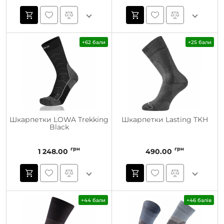
+62 бали
+25 бали
Шкарпетки LOWA Trekking
Шкарпетки Lasting TKH
Black
грн
грн
1 248.00
490.00
+44 бали
+46 балів