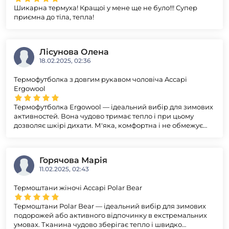
Шикарна термуха! Кращої у мене ще не було!!! Супер
приємна до тіла, тепла!
Лісунова Олена
18.02.2025, 02:36
Термофутболка з довгим рукавом чоловіча Accapi
Ergowool
Термофутболка Ergowool — ідеальний вибір для зимових
активностей. Вона чудово тримає тепло і при цьому
дозволяє шкірі дихати. М'яка, комфортна і не обмежує
рухів, навіть при інтенсивному навантаженні. Завдяки
своїй функціональності і надійності, вона стане
незамінним елементом одягу для будь-якої зимової
Горячова Марія
активності. Рекомендую всім, хто шукає надійний захист
11.02.2025, 02:43
від холоду!
Термоштани жіночі Accapi Polar Bear
Термоштани Polar Bear — ідеальний вибір для зимових
подорожей або активного відпочинку в екстремальних
умовах. Тканина чудово зберігає тепло і швидко