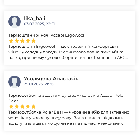
відводить вологу, що дуже важливо при інтенсивних
фізичних навантаженнях. Вони щільно прилягають до
тіла, не обмежуючи рухів, а вентиляційні вставки
lika_baii
підтримують комфортну температуру. Справжній захист
03.02.2025, 22:51
від холоду, що підійде для північних умов. Дуже
задоволена покупкою, рекомендую!
Термоштани жіночі Accapi Ergowool
Термоштани Ergowool — це справжній комфорт для
жінок у холодну погоду. Мериносова вовна дуже м’яка і
легка, при цьому чудово зберігає тепло. Технологія AEC
дає відчуття підтримки, знижує втому і вібрацію м'язів.
Штани ідеально сидять, не обмежують рухів, ідеально
підходять для активних занять спортом або тривалих
Усольцева Анастасія
прогулянок. Рекомендую!
29.01.2025, 21:36
Термофутболка з довгим рукавом чоловіча Accapi Polar
Bear
Термофутболка Polar Bear — чудовий вибір для активних
чоловіків у холодну пору року. Вона швидко відводить
вологу і залишає тіло сухим навіть під час інтенсивних
тренувань чи активних прогулянок. Тканина легка,
комфортна та дихає, що дозволяє не перегріватися.