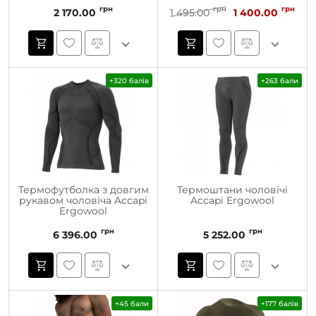
грн
грн
грн
2 170.00
1 495.00
1 400.00
+320 балів
+263 бали
Термофутболка з довгим
Термоштани чоловічі
рукавом чоловіча Accapi
Accapi Ergowool
Ergowool
грн
грн
6 396.00
5 252.00
+45 бали
+177 балів