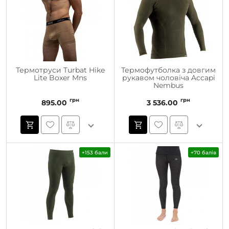
Термотруси Turbat Hike
Термофутболка з довгим
Lite Boxer Mns
рукавом чоловіча Accapi
Nembus
грн
грн
895.00
3 536.00
+153 бали
+70 балів