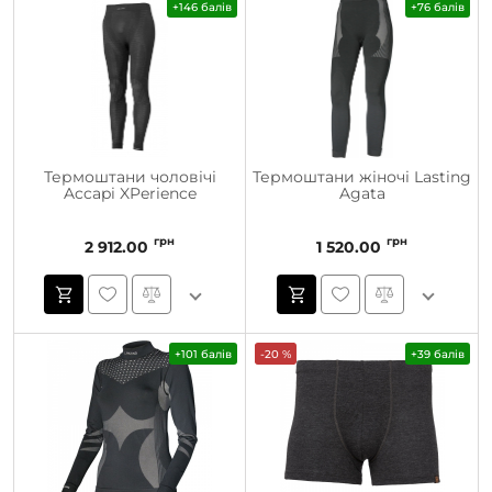
+146 балів
+76 балів
Термоштани чоловічі
Термоштани жіночі Lasting
Accapi XPerience
Agata
грн
грн
2 912.00
1 520.00
+101 балів
-20 %
+39 балів