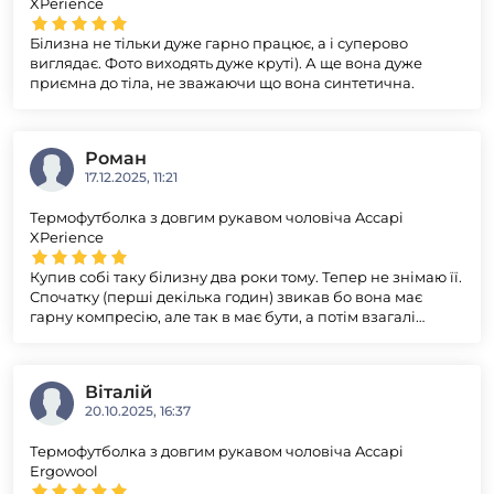
XPerience
Білизна не тільки дуже гарно працює, а і суперово
виглядає. Фото виходять дуже круті). А ще вона дуже
приємна до тіла, не зважаючи що вона синтетична.
Роман
17.12.2025, 11:21
Термофутболка з довгим рукавом чоловіча Accapi
XPerience
Купив собі таку білизну два роки тому. Тепер не знімаю її.
Спочатку (перші декілька годин) звикав бо вона має
гарну компресію, але так в має бути, а потім взагалі
забуваю що я в ній. Це моя друга шкіра. Дуже добре
забирає вологу і відводить її, супер швидко сохне.
Віталій
20.10.2025, 16:37
Термофутболка з довгим рукавом чоловіча Accapi
Ergowool