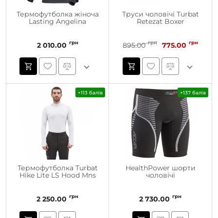
Термофутболка жіноча
Труси чоловічі Turbat
Lasting Angelina
Retezat Boxer
грн
грн
грн
2 010.00
895.00
775.00
+113 балів
+137 балів
Термофутболка Turbat
HealthPower шорти
Hike Lite LS Hood Mns
чоловічі
грн
грн
2 250.00
2 730.00