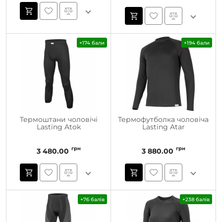
+174 бали
+194 бали
Термоштани чоловічі
Термофутболка чоловіча
Lasting Atok
Lasting Atar
грн
грн
3 480.00
3 880.00
+76 балів
+238 балів