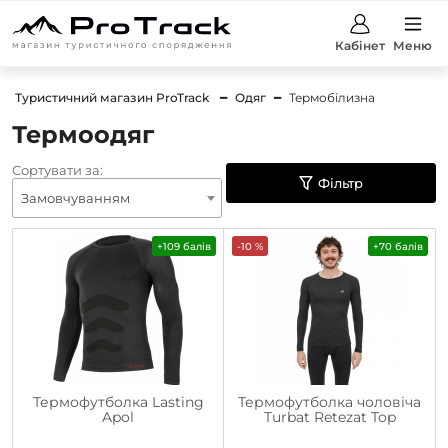
Кабінет
Меню
Туристичний магазин ProTrack
Одяг
Термобілизна
Термоодяг
Сортувати за:
Фільтр
Замовчуванням
+109 балів
-10 %
+70 балів
Термофутболка Lasting
Термофутболка чоловіча
Apol
Turbat Retezat Top