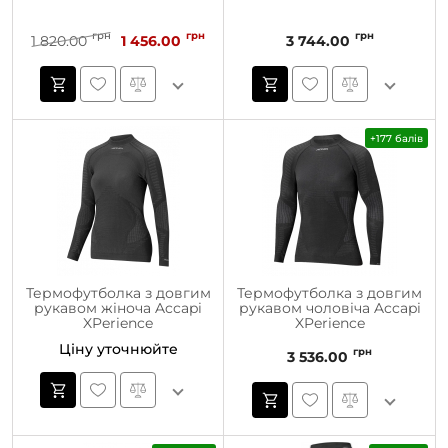
грн
грн
грн
1 820.00
1 456.00
3 744.00
+177 балів
Термофутболка з довгим
Термофутболка з довгим
рукавом жіноча Accapi
рукавом чоловіча Accapi
XPerience
XPerience
Ціну уточнюйте
грн
3 536.00