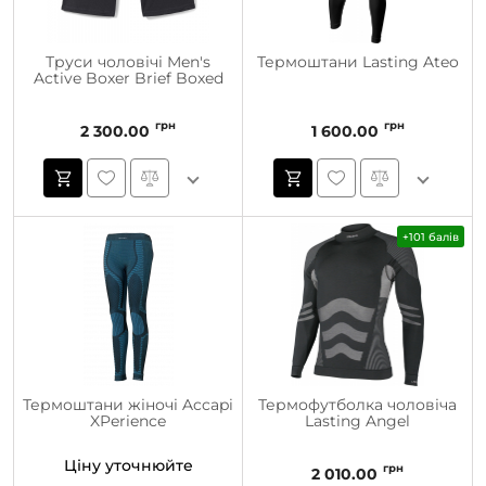
Труси чоловічі Men's
Термоштани Lasting Ateo
Active Boxer Brief Boxed
грн
грн
2 300.00
1 600.00
+101 балів
Термоштани жіночі Accapi
Термофутболка чоловіча
XPerience
Lasting Angel
Ціну уточнюйте
грн
2 010.00