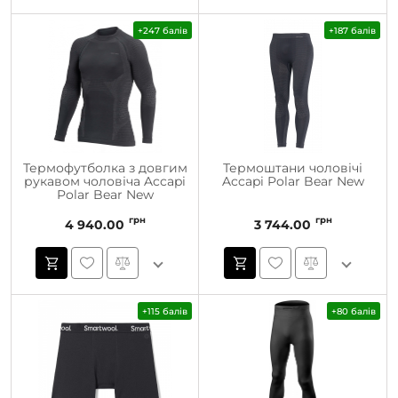
+247 балів
+187 балів
Термофутболка з довгим
Термоштани чоловічі
рукавом чоловіча Accapi
Accapi Polar Bear New
Polar Bear New
грн
грн
4 940.00
3 744.00
+115 балів
+80 балів