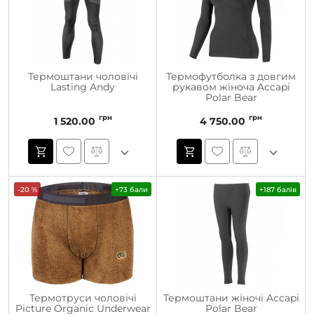
Термоштани чоловічі
Термофутболка з довгим
Lasting Andy
рукавом жіноча Accapi
Polar Bear
грн
грн
1 520.00
4 750.00
-20 %
+73 бали
+187 балів
Термотруси чоловічі
Термоштани жіночі Accapi
Picture Organic Underwear
Polar Bear