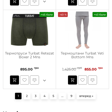
+45 бали
-40 %
+43 бали
Термотруси Turbat Retezat
Термоштани Turbat Yeti
Boxer 2 Mns
Bottom Mns
грн
грн
грн
895.00
1 425.00
855.00
1
2
3
4
5
...
9
вперед »