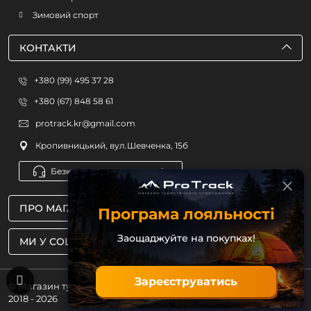
Зимовий спорт
КОНТАКТИ
+380 (99) 495 37 28
+380 (67) 848 58 61
protrack.kr@gmail.com
Кропивницький, вул.Шевченка, 15б
Безкоштовна консультація
ПРО МАГАЗИН
Програма лояльності
Заощаджуйте на покупках!
МИ У СОЦМЕРЕЖАХ
Зареєструватись
© Магазин туристичного спорядження ProTrack
2018 - 2026