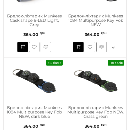
Брелок-ліхтарик Munkees
Брелок-ліхтарик Munkees
Cask shape 6-LED Light,
1084 Multipurpose Key Fob
Grey
NEW
грн
грн
364.00
364.00
+18 балів
+18 балів
Брелок-ліхтарик Munkees
Брелок-ліхтарик Munkees
1084 Multipurpose Key Fob
Multipurpose Key Fob NEW,
NEW, dark blue
Grass green
грн
грн
364.00
364.00