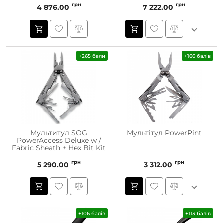
грн
грн
4 876.00
7 222.00
+265 бали
+166 балів
Мультитул SOG
Мультітул PowerPint
PowerAccess Deluxe w /
Fabric Sheath + Hex Bit Kit
грн
грн
5 290.00
3 312.00
+106 балів
+113 балів