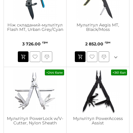
Ніж складаний-мультітул
Мультітул Aegis MT,
Flash MT, Urban Grey/Cyan
Black/Moss
грн
грн
3 726.00
2 852.00
+244 бали
+361 бал
Мультітул PowerLock w/V-
Мультітул PowerAccess
Cutter, Nylon Sheath
Assist