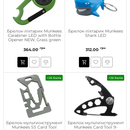
Брелок-ліхтарик Munkees
Брелок-ліхтарик Munkees
Carabiner LED with Bottle
Shark LED
Opener NEW, Grass green
грн
грн
364.00
312.00
+26 балів
+26 балів
Брелок-мультиінструмент
Брелок-мультиінструмент
Munkees SS Card Tool
Munkees Card Tool 9-