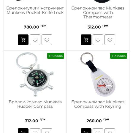
Брелок-мультиінструмент
Брелок-компас Munkees
Munkees Pocket Knife Lock
Compass with
Thermometer
грн
грн
780.00
312.00
+16 балів
+13 балів
Брелок-компас Munkees
Брелок-компас Munkees
Rudder Compass
Compass with Keyring
грн
грн
312.00
260.00