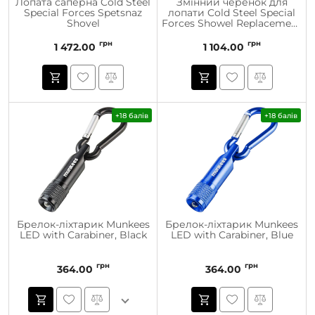
Лопата саперна Cold Steel
Змінний черенок для
Special Forces Spetsnaz
лопати Cold Steel Special
Shovel
Forces Showel Replacement
Handles
грн
грн
1 472.00
1 104.00
+18 балів
+18 балів
Брелок-ліхтарик Munkees
Брелок-ліхтарик Munkees
LED with Carabiner, Black
LED with Carabiner, Blue
грн
грн
364.00
364.00