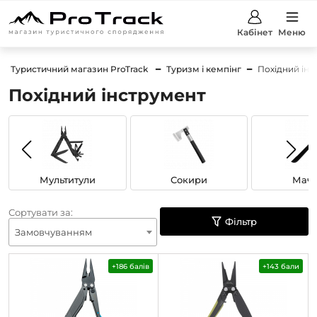
Кабінет
Меню
Туристичний магазин ProTrack
Туризм і кемпінг
Похідний інс
Похідний інструмент
Мультитули
Сокири
Маче
Сортувати за:
Фільтр
Замовчуванням
+186 балів
+143 бали