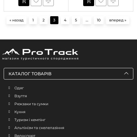
« назад
1
2
3
4
5
...
10
вперед »
КАТАЛОГ ТОВАРІВ
Одяг
Взуття
Рюкзаки та сумки
Кухня
Туризм і кемпінг
Альпінізм та скелелазіння
Велоспорт