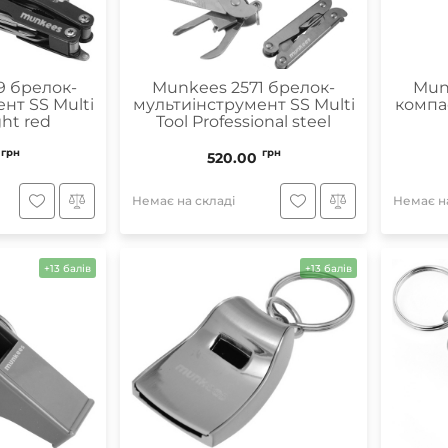
9 брелок-
Munkees 2571 брелок-
Mun
нт SS Multi
мультиінструмент SS Multi
компас
ght red
Tool Professional steel
грн
грн
520.00
Немає на складі
Немає на
+13 балів
+13 балів