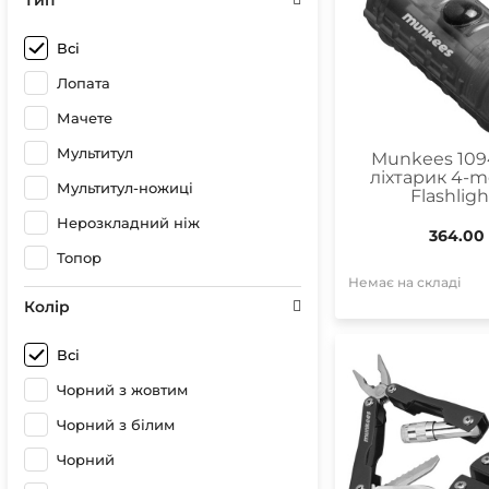
Тип
Всі
Лопата
Мачете
Мультитул
Munkees 109
ліхтарик 4-m
Мультитул-ножиці
Flashligh
Нерозкладний ніж
364.00
Топор
Немає на складі
Колір
Всі
Чорний з жовтим
Чорний з білим
Чорний