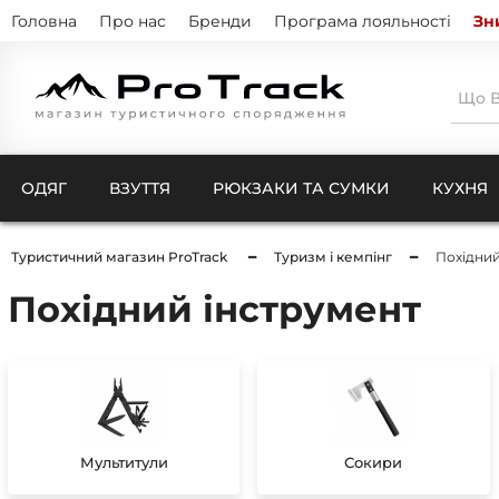
Головна
Про нас
Бренди
Програма лояльності
Зн
ОДЯГ
ВЗУТТЯ
РЮКЗАКИ ТА СУМКИ
КУХНЯ
Туристичний магазин ProTrack
Туризм і кемпінг
Похідний
Похідний інструмент
Тенти
Натіль
Термо
Кишен
Куртк
Штани
Комбі
Ковдри для кемпінгу
Шкарп
Чохли
Рукав
Компр
Бафи 
Мультитули
Сокири
Чохли
Балак
Чохли