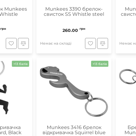
ок Munkees
Munkees 3390 брелок-
Mun
Whistle
свисток SS Whistle steel
свисто
грн
грн
260.00
Немає на складі
Немає на
+13 балів
+13 балів
кривачка
Munkees 3416 брелок
Бре
rd, Black
відкривачка Squirrel blue
Munk