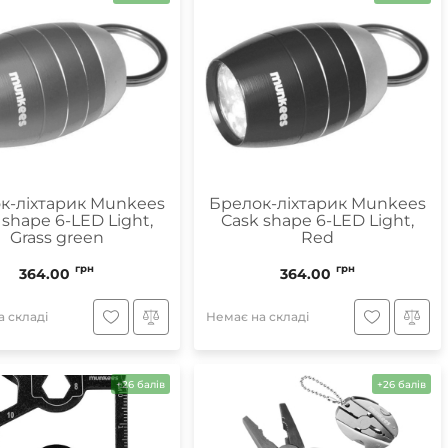
к-ліхтарик Munkees
Брелок-ліхтарик Munkees
 shape 6-LED Light,
Cask shape 6-LED Light,
Grass green
Red
грн
грн
364.00
364.00
 складі
Немає на складі
+26 балів
+26 балів