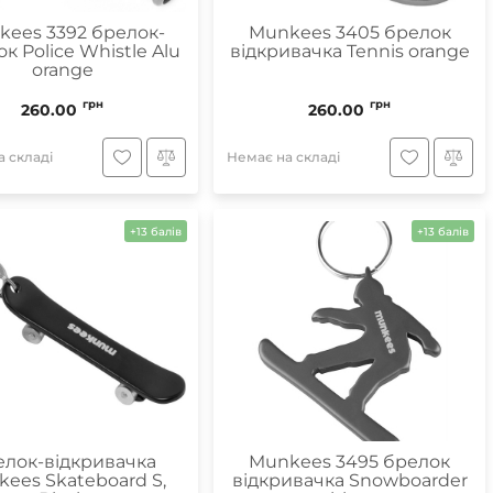
kees 3392 брелок-
Munkees 3405 брелок
к Police Whistle Alu
відкривачка Tennis orange
orange
грн
грн
260.00
260.00
 складі
Немає на складі
+13 балів
+13 балів
лок-відкривачка
Munkees 3495 брелок
ees Skateboard S,
відкривачка Snowboarder