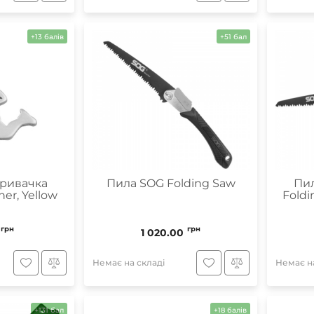
+13 балів
+51 бал
кривачка
Пила SOG Folding Saw
Пил
er, Yellow
Fold
грн
грн
1 020.00
Немає на складі
Немає на
+131 бал
+18 балів