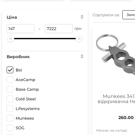
Сонце
Герме
Спреї 
Чохли 
Сортувати за:
Зам
Ціна
Чохли
Гірськ
Бігові
-
грн
Лижні
Кріпл
Чохли
Виробник
Чохли
Всі
Оптик
AceCamp
Компа
Base Camp
Munkees 341
Cold Steel
відкривачка He
Lifesystems
260.00
Munkees
SOG
Немає на складі