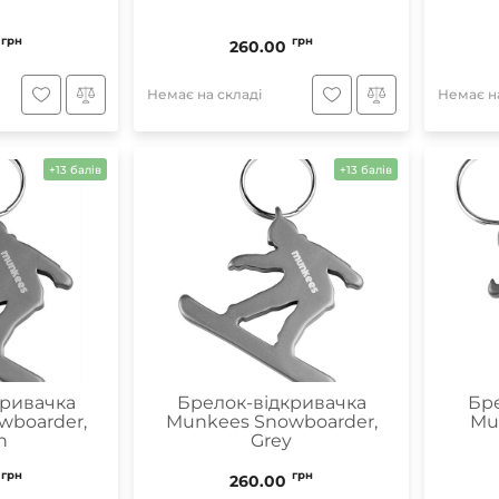
грн
грн
260.00
Немає на складі
Немає на
+13 балів
+13 балів
кривачка
Брелок-відкривачка
Бре
wboarder,
Munkees Snowboarder,
Mu
n
Grey
грн
грн
260.00