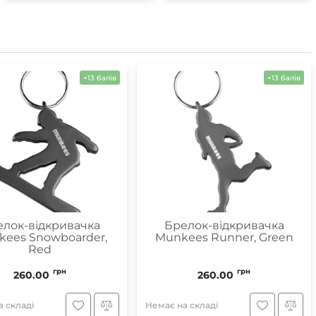
Маски
+13 балів
+13 балів
Пінцети для вилучення кліщів
Пристрої для відлякування
Беруші
Парасолі
Маски для сну
Ремнабори
лок-відкривачка
Брелок-відкривачка
ees Snowboarder,
Munkees Runner, Green
Red
грн
грн
260.00
260.00
 складі
Немає на складі