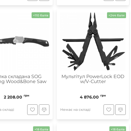
+110 балів
+244 бали
ка складана SOG
Мультітул PowerLock EOD
ing Wood&Bone Saw
w/V-Cutter
грн
грн
2 208.00
4 876.00
 складі
Немає на складі
+18 балів
+18 балів