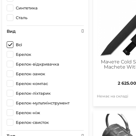
Синтетика
Сталь
Вид
Всі
Брелок
Мачете Cold S
Брелок-відкривачка
Machete Wit
Брелок-замок
2 625.0
Брелок-компас
Брелок-ліхтарик
Немає на складі
Брелок-мультиінструмент
Брелок-ніж
Брелок-свисток