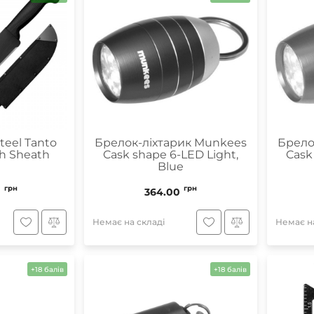
teel Tanto
Брелок-ліхтарик Munkees
Брело
h Sheath
Cask shape 6-LED Light,
Cask
Blue
грн
грн
0
364.00
Немає на складі
Немає на
+18 балів
+18 балів