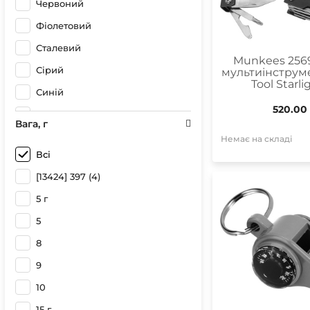
Червоний
Фіолетовий
Сталевий
Munkees 256
Сірий
мультиінструме
Tool Starli
Синій
520.00
Різнокольоровий
Вага, г
Помаранчевий
Немає на складі
Всі
Коричневий
[13424] 397 (4)
Золотий
5 г
Зелений
5
Білий з фіолетовим
8
Білий з рожевим
9
Білий з жовтим
10
Білий з голубим
15 г