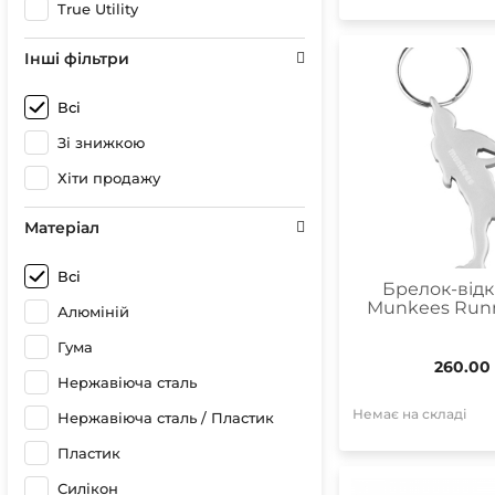
True Utility
Інші фільтри
Всі
Зі знижкою
Хіти продажу
Матеріал
Всі
Брелок-від
Munkees Runn
Алюміній
Гума
260.00
Нержавіюча сталь
Немає на складі
Нержавіюча сталь / Пластик
Пластик
Силікон