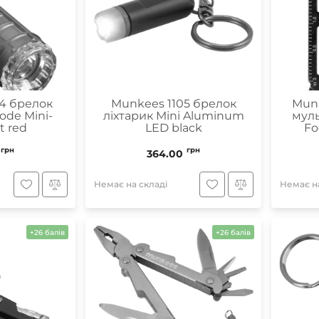
4 брелок
Munkees 1105 брелок
Munk
ode Mini-
ліхтарик Mini Aluminum
муль
t red
LED black
Fo
грн
грн
364.00
Немає на складі
Немає на
+26 балів
+26 балів