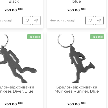
Black
blue
грн
грн
260.00
260.00
 складі
Немає на складі
+13 балів
+13 балів
лок-відкривачка
Брелок-відкривачка
nkees Diver, Blue
Munkees Runner, Blue
грн
грн
260.00
260.00