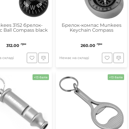
kees 3152 брелок-
Брелок-компас Munkees
 Ball Compass black
Keychain Compass
грн
грн
312.00
260.00
 складі
Немає на складі
+13 балів
+13 балів