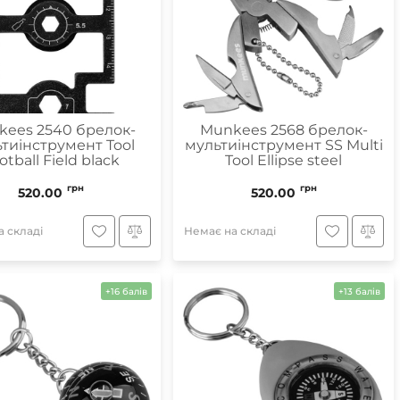
ees 2540 брелок-
Munkees 2568 брелок-
тиінструмент Tool
мультиінструмент SS Multi
otball Field black
Tool Ellipse steel
грн
грн
520.00
520.00
 складі
Немає на складі
+16 балів
+13 балів