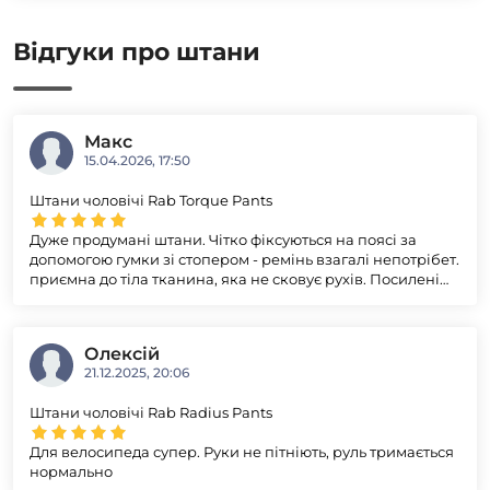
Відгуки про штани
Макс
15.04.2026, 17:50
Штани чоловічі Rab Torque Pants
Дуже продумані штани. Чітко фіксуються на поясі за
допомогою гумки зі стопером - ремінь взагалі непотрібет.
приємна до тіла тканина, яка не сковує рухів. Посилені
вставки щоб штани жили максимально довго.
Олексій
21.12.2025, 20:06
Штани чоловічі Rab Radius Pants
Для велосипеда супер. Руки не пітніють, руль тримається
нормально