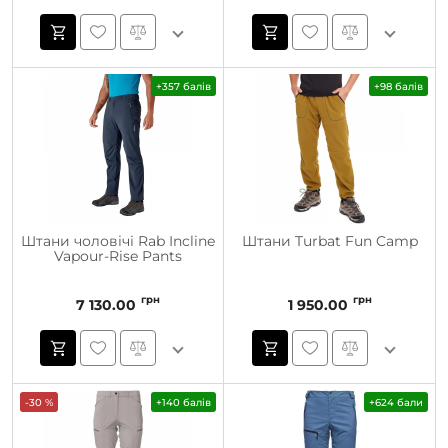
+357 балів
+98 балів
Штани чоловічі Rab Incline
Штани Turbat Fun Camp
Vapour-Rise Pants
грн
грн
7 130.00
1 950.00
-30 %
+140 балів
+624 бали