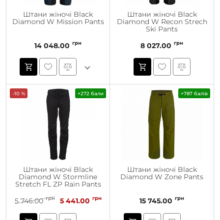
Штани жіночі Black
Штани жіночі Black
Diamond W Mission Pants
Diamond W Recon Strech
Ski Pants
грн
грн
14 048.00
8 027.00
-10 %
+272 бали
+787 балів
Штани жіночі Black
Штани жіночі Black
Diamond W Stormline
Diamond W Zone Pants
Stretch FL ZP Rain Pants
грн
грн
грн
5 746.00
5 441.00
15 745.00