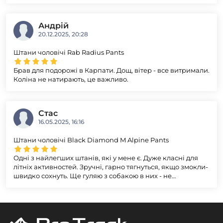
Андрій
20.12.2025, 20:28
Штани чоловічі Rab Radius Pants
Брав для подорожі в Карпати. Дощ, вітер - все витримали.
Коліна не натирають, це важливо.
Стас
16.05.2025, 16:16
Штани чоловічі Black Diamond M Alpine Pants
Одні з найлегших штанів, які у мене є. Дуже класні для
літніх активностей. Зручні, гарно тягнуться, якщо змокли-
швидко сохнуть. Ще гуляю з собакою в них - не
забруднюються від лап і слини. Щиро рекомендую, вони
коштують кожної витраченої на них гривні!!!