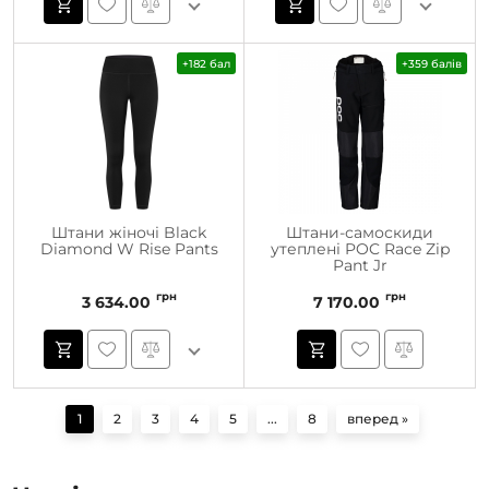
+182 бал
+359 балів
Штани жіночі Black
Штани-самоскиди
Diamond W Rise Pants
утеплені POC Race Zip
Pant Jr
грн
грн
3 634.00
7 170.00
1
2
3
4
5
...
8
вперед »