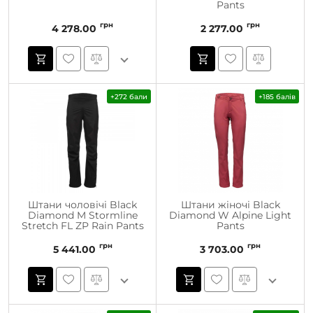
Pants
грн
грн
4 278.00
2 277.00
+272 бали
+185 балів
Штани чоловічі Black
Штани жіночі Black
Diamond M Stormline
Diamond W Alpine Light
Stretch FL ZP Rain Pants
Pants
грн
грн
5 441.00
3 703.00