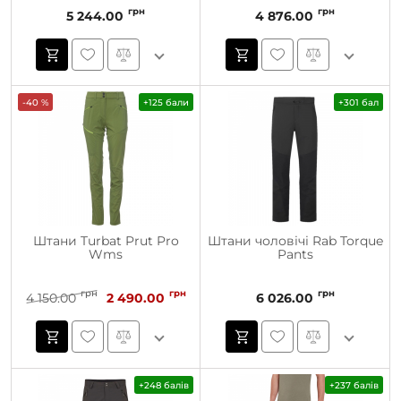
грн
грн
5 244.00
4 876.00
-40 %
+125 бали
+301 бал
Штани Turbat Prut Pro
Штани чоловічі Rab Torque
Wms
Pants
грн
грн
грн
4 150.00
2 490.00
6 026.00
+248 балів
+237 балів