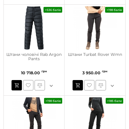
+536 балів
+198 балів
Штани чоловічі Rab Argon
Штани Turbat Rover Wmn
Pants
грн
грн
10 718.00
3 950.00
+198 балів
+185 бали