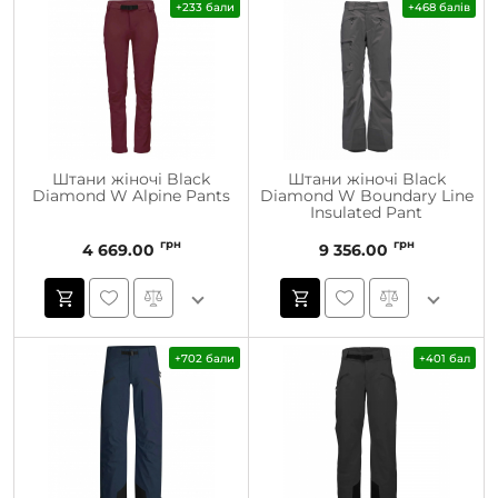
+233 бали
+468 балів
Штани жіночі Black
Штани жіночі Black
Diamond W Alpine Pants
Diamond W Boundary Line
Insulated Pant
грн
грн
4 669.00
9 356.00
+702 бали
+401 бал