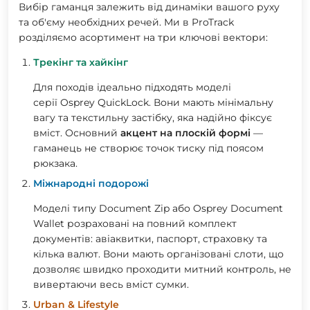
Вибір гаманця залежить від динаміки вашого руху
та об'єму необхідних речей. Ми в ProTrack
розділяємо асортимент на три ключові вектори:
Трекінг та хайкінг
Для походів ідеально підходять моделі
серії Osprey QuickLock. Вони мають мінімальну
вагу та текстильну застібку, яка надійно фіксує
вміст. Основний
акцент на плоскій формі
—
гаманець не створює точок тиску під поясом
рюкзака.
Міжнародні подорожі
Моделі типу Document Zip або Osprey Document
Wallet розраховані на повний
комплект
документів
: авіаквитки, паспорт, страховку та
кілька валют. Вони мають організовані слоти, що
дозволяє швидко проходити митний контроль, не
вивертаючи весь вміст сумки.
Urban & Lifestyle