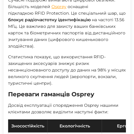
Більшість моделей
Osprey
оснащені
підкладкою RFID Protection. Це спеціальний шар, що
блокує радіочастотну ідентифікацію
на частоті 13.56
МГц. Це важливо для захисту ваших банківських
карток та біометричних паспортів від дистанційного
зчитування даних (цифрового кишенькового
злодійства).
Статистика показує, що використання RFID-
захищених аксесуарів
знижує ризик
несанкціонованого доступу до даних на 98% у місцях
великого скупчення людей (аеропорти, вокзали,
туристичні центри).
Переваги гаманців Osprey
Досвід експлуатації спорядження Osprey нашими
клієнтами дозволяє виділити наступні факти:
Зносостійкість
Екологічність
Ергоно