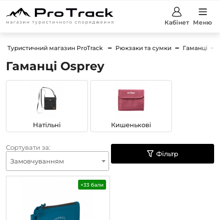
Кабінет
Меню
Туристичний магазин ProTrack
Рюкзаки та сумки
Гаманці
Гаманці Osprey
Натільні
Кишенькові
Сортувати за:
Фільтр
Замовчуванням
+33 бали