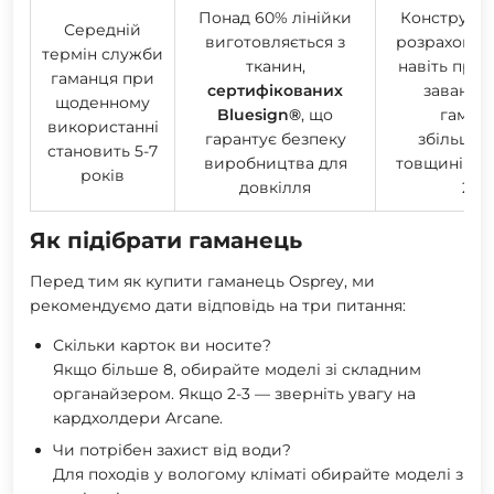
Понад 60% лінійки
Конструкці
Середній
виготовляється з
розрахована
термін служби
тканин,
навіть при
гаманця при
сертифікованих
заванта
щоденному
Bluesign®
, що
гаман
використанні
гарантує безпеку
збільшує
становить 5-7
виробництва для
товщині лиш
років
довкілля
20%
Як підібрати гаманець
Перед тим як купити гаманець Osprey, ми
рекомендуємо дати відповідь на три питання:
Скільки карток ви носите?
Якщо більше 8, обирайте моделі зі складним
органайзером. Якщо 2-3 — зверніть увагу на
кардхолдери Arcane.
Чи потрібен захист від води?
Для походів у вологому кліматі обирайте моделі з