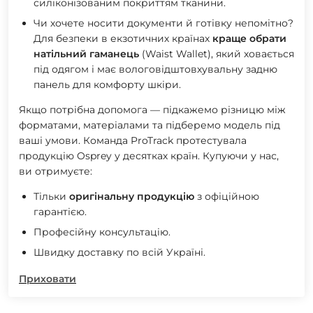
силіконізованим покриттям
тканини.
Чи хочете носити документи й готівку непомітно?
Для безпеки в екзотичних країнах
краще обрати
натільний гаманець
(Waist Wallet), який ховається
під одягом і має вологовідштовхувальну задню
панель для комфорту шкіри.
Якщо потрібна допомога — підкажемо різницю між
форматами, матеріалами та підберемо модель під
ваші умови. Команда ProTrack протестувала
продукцію Osprey у десятках країн. Купуючи у нас,
ви отримуєте:
Тільки
оригінальну продукцію
з офіційною
гарантією.
Професійну консультацію.
Швидку доставку по всій Україні.
Приховати