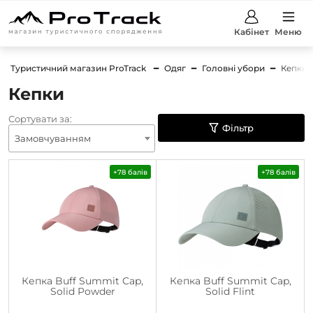
Кабінет
Меню
Туристичний магазин ProTrack
Одяг
Головні убори
Кепки
Кепки
Сортувати за:
Фільтр
Замовчуванням
+78 балів
+78 балів
Кепка Buff Summit Cap,
Кепка Buff Summit Cap,
Solid Powder
Solid Flint