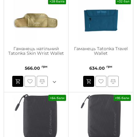
+28 балів
+32 бал
Гаманець натільний
Гаманець Tatonka Travel
Tatonka Skin Wrist Wallet
Wallet
грн
грн
566.00
634.00
+64 бали
+95 бали