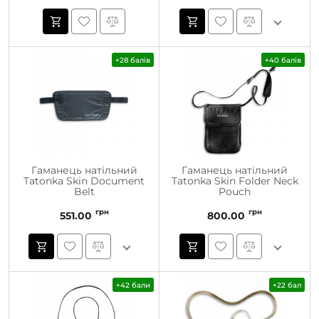
+28 балів
+40 балів
Гаманець натільний
Гаманець натільний
Tatonka Skin Document
Tatonka Skin Folder Neck
Belt
Pouch
грн
грн
551.00
800.00
+42 бали
+22 бал