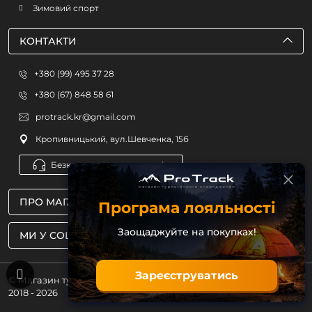
Зимовий спорт
КОНТАКТИ
+380 (99) 495 37 28
+380 (67) 848 58 61
protrack.kr@gmail.com
Кропивницький, вул.Шевченка, 15б
Безкоштовна консультація
ПРО МАГАЗИН
Програма лояльності
Заощаджуйте на покупках!
МИ У СОЦМЕРЕЖАХ
Зареєструватись
© Магазин туристичного спорядження ProTrack
2018 - 2026