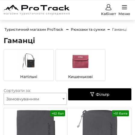
Кабінет
Меню
Туристичний магазин ProTrack
Рюкзаки та сумки
Гаманці
Гаманці
Натільні
Кишенькові
Сортувати за:
Фільтр
Замовчуванням
+62 бал
+51 балів