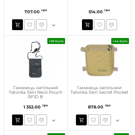
грн
грн
707.00
514.00
+68 балів
+44 бали
Гаманець натільний
Гаманець натільний
Tatonka Skin Neck Pouch
Tatonka Skin Secret Pocket
RFID B
грн
грн
1 352.00
878.00