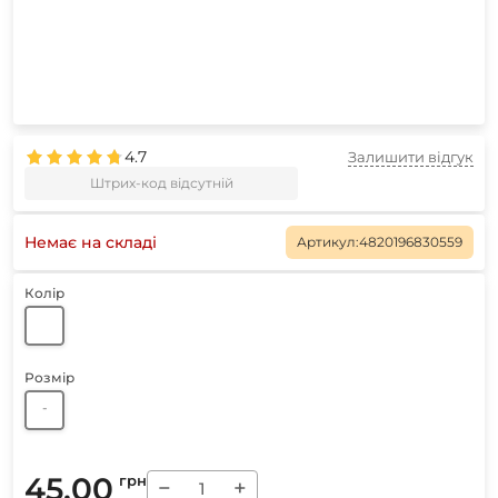
4.7
Залишити відгук
Штрих-код відсутній
Немає на складі
Артикул:
4820196830559
Колір
Розмір
-
45.00
грн
−
+