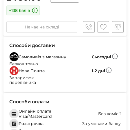
+138 балів
Немає на складі
Способи доставки
Самовивіз з магазину
Сьогодні
Безкоштовно
Нова Пошта
1-2 дні
За тарифом
перевізника
Способи оплати
Онлайн оплата
Без комісії
Visa/Mastercard
Розстрочка
За умовами банку