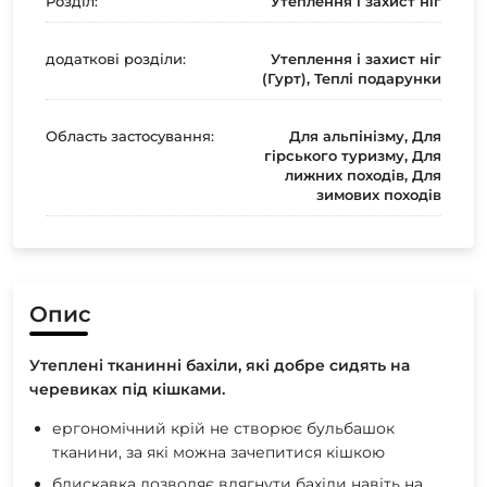
Розділ:
Утеплення і захист ніг
додаткові розділи:
Утеплення і захист ніг
(Гурт), Теплі подарунки
Область застосування:
Для альпінізму, Для
гірського туризму, Для
лижних походів, Для
зимових походів
Опис
Утеплені тканинні бахіли, які добре сидять на
черевиках під кішками.
ергономічний крій не створює бульбашок
тканини, за які можна зачепитися кішкою
блискавка дозволяє вдягнути бахіли навіть на