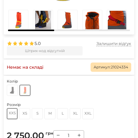
5.0
Залишити відгук
Штрих-код відсутній
Немає на складі
Артикул:
21024334
Колір
Розмір
XXS
XS
S
M
L
XL
XXL
2 750.00
грн
−
+