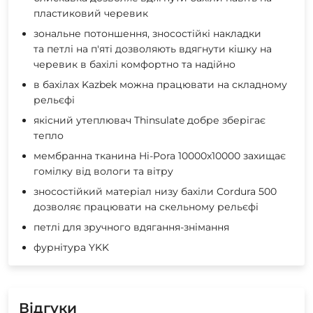
пластиковий черевик
зональне потоншення, зносостійкі накладки
та петлі на п'яті дозволяють вдягнути кішку на
черевик в бахілі комфортно та надійно
в бахілах Kazbek можна працювати на складному
рельєфі
якісний утеплювач Thinsulate добре зберігає
тепло
мембранна тканина Hi-Pora 10000x10000 захищає
гомілку від вологи та вітру
зносостійкий матеріал низу бахіли Cordura 500
дозволяє працювати на скельному рельєфі
петлі для зручного вдягання-знімання
фурнітура YKK
Відгуки