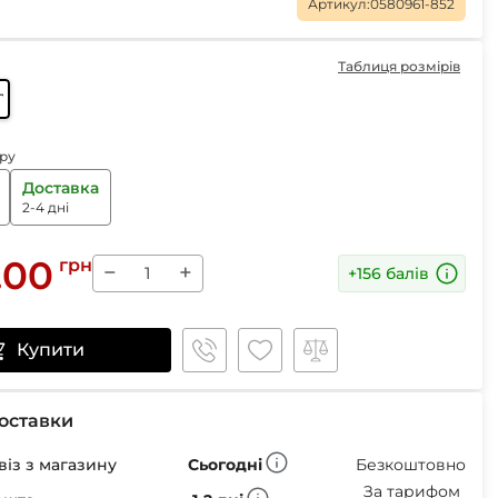
Маски
Артикул:
0580961-852
Таблиця розмірів
haki
Пінцети для вилучення кліщів
ру
Пристрої для відлякування
Доставка
Беруші
2-4 дні
Парасолі
Маски для сну
.00
грн
Ремнабори
−
+
+156 балів
Купити
оставки
із з магазину
Сьогодні
Безкоштовно
За тарифом