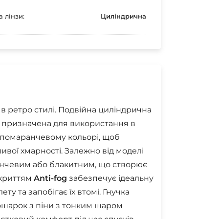
 лінзи:
Циліндрична
в ретро стилі. Подвійна циліндрична
 3 призначена для використання в
в помаранчевому кольорі, щоб
нливої хмарності. Залежно від моделі
анчевим або блакитним, що створює
окриттям
Anti-fog
забезпечує ідеальну
ету та запобігає їх втомі. Гнучка
ошарок з піни з тонким шаром