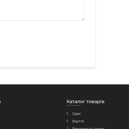
н
Каталог товарів
Одяг
Взуття
Рюкзаки та сумки