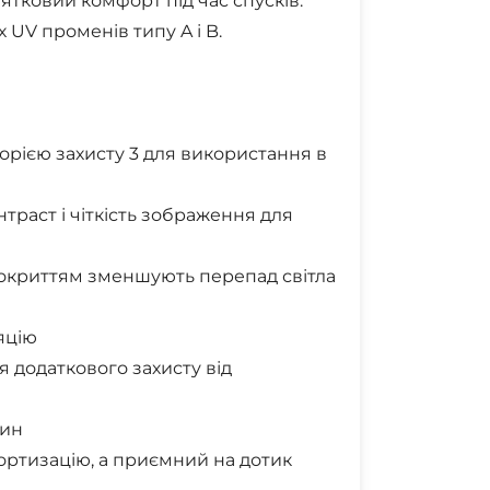
ятковий комфорт під час спусків.
 UV променів типу A і B.
орією захисту 3 для використання в
траст і чіткість зображення для
покриттям зменшують перепад світла
яцію
я додаткового захисту від
пин
мортизацію, а приємний на дотик