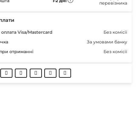
ошта
1-2 дні
перевізника
плати
оплата Visa/Mastercard
Без комісії
очка
За умовами банку
при отриманні
Без комісії