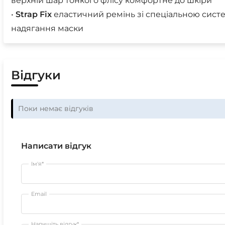
верхній шар тонкого флісу комфортне до шкіри
•
Strap
Fix
еластичний ремінь зі спеціальною систе
надягання маски
Відгуки
Поки немає відгуків
Написати відгук
Ім'я*
Email
Напишіть відгук*