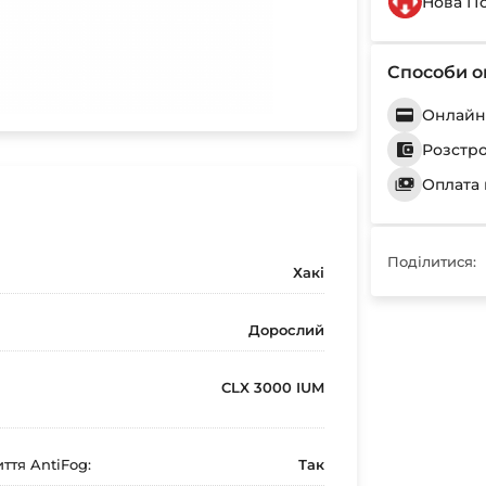
Нова П
Способи о
Онлайн 
Розстр
Оплата 
Поділитися:
Хакі
Дорослий
CLX 3000 IUM
ття AntiFog:
Так