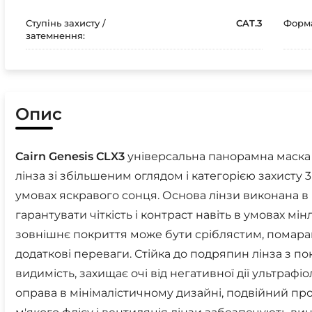
Ступінь захисту /
CAT.3
Форма
затемнення:
Опис
Cairn
Genesis
CLX3
універсальна панорамна маска 
лінза зі збільшеним оглядом і категорією захисту
умовах яскравого сонця. Основа лінзи виконана 
гарантувати чіткість і контраст навіть в умовах мі
зовнішнє покриття може бути сріблястим, помар
додаткові переваги. Стійка до подряпин лінза з п
видимість, захищає очі від негативної дії ультрафіол
оправа в мінімалістичному дизайні, подвійний пр