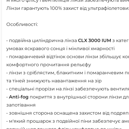
м'якого флісу і вентиляція лінзи забезпечують вин
Лінзи гарантують 100% захист від ультрафіолетових
Особливості:
• подвійна циліндрична лінза
CLX
3000
IUM
з катег
умовах яскравого сонця і мінливої хмарності
• помаранчевий відтінок основи лінзи збільшує кон
комфортного прочитання рельєфу
• лінзи з сріблястим, блакитним і помаранчевим 
та тіней знижують навантаження на зір
• спеціальні прорізи на лінзі забезпечують вентил
•
Anti-fog
покриття з внутрішньої сторони лінзи дл
запотівання
• зовнішня сторона оснащена захистом від подря
• м'який прошарок з подвійної піни забезпечує а