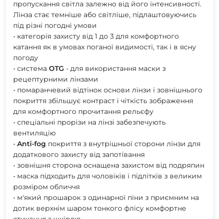
пропускання світла залежно від його інтенсивності.
Лінза стає темніше або світліше, підлаштовуючись
під різні погодні умови
• категорія захисту від 1 до 3 для комфортного
катання як в умовах поганої видимості, так і в ясну
погоду
• система
OTG
- для використання маски з
рецептурними лінзами
• помаранчевий відтінок основи лінзи і зовнішнього
покриття збільшує контраст і чіткість зображення
для комфортного прочитання рельєфу
• спеціальні прорізи на лінзі забезпечують
вентиляцію
•
Anti-fog
покриття з внутрішньої сторони лінзи для
додаткового захисту від запотівання
• зовнішня сторона оснащена захистом від подряпин
• маска підходить для чоловіків і підлітків з великим
розміром обличчя
• м'який прошарок з одинарної піни з приємним на
дотик верхнім шаром тонкого флісу комфортне