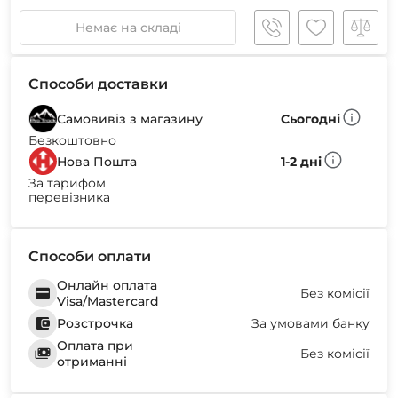
Немає на складі
Способи доставки
Самовивіз з магазину
Сьогодні
Безкоштовно
Нова Пошта
1-2 дні
За тарифом
перевізника
Способи оплати
Онлайн оплата
Без комісії
Visa/Mastercard
Розстрочка
За умовами банку
Оплата при
Без комісії
отриманні