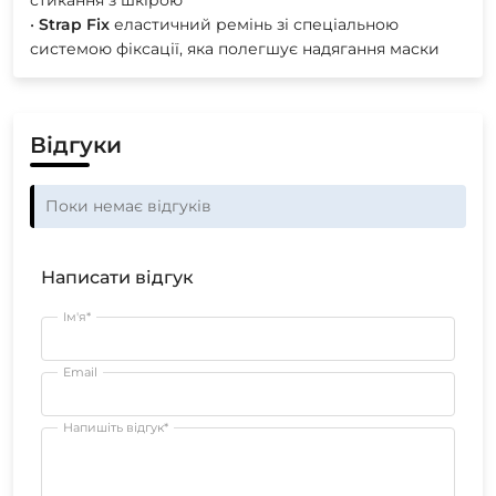
стикання з шкірою
•
Strap
Fix
еластичний ремінь зі спеціальною
системою фіксації, яка полегшує надягання маски
Відгуки
Поки немає відгуків
Написати відгук
Ім'я*
Email
Напишіть відгук*