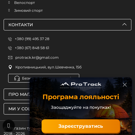
Велоспорт
Зимовий спорт
КОНТАКТИ
+380 (99) 495 37 28
+380 (67) 848 58 61
protrack.kr@gmail.com
Кропивницький, вул.Шевченка, 15б
Безкоштовна консультація
ПРО МАГАЗИН
Програма лояльності
Заощаджуйте на покупках!
МИ У СОЦМЕРЕЖАХ
Зареєструватись
© Магазин туристичного спорядження ProTrack
2018 - 2026