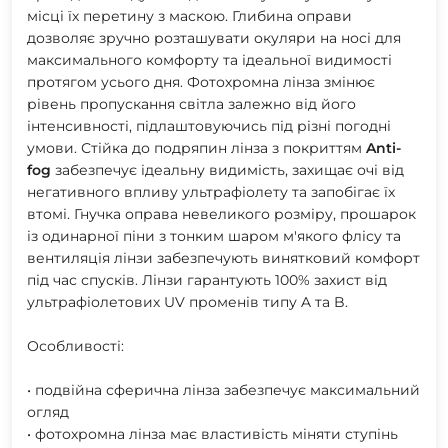
місці їх перетину з маскою. Глибина оправи
дозволяє зручно розташувати окуляри на носі для
максимального комфорту та ідеальної видимості
протягом усього дня. Фотохромна лінза змінює
рівень пропускання світла залежно від його
інтенсивності, підлаштовуючись під різні погодні
умови. Стійка до подряпин лінза з покриттям
Anti-
fog
забезпечує ідеальну видимість, захищає очі від
негативного впливу ультрафіолету та запобігає їх
втомі. Гнучка оправа невеликого розміру, прошарок
із одинарної піни з тонким шаром м'якого флісу та
вентиляція лінзи забезпечують винятковий комфорт
під час спусків. Лінзи гарантують 100% захист від
ультрафіолетових UV променів типу A та B.
Особливості:
• подвійна сферична лінза забезпечує максимальний
огляд
• фотохромна лінза має властивість міняти ступінь