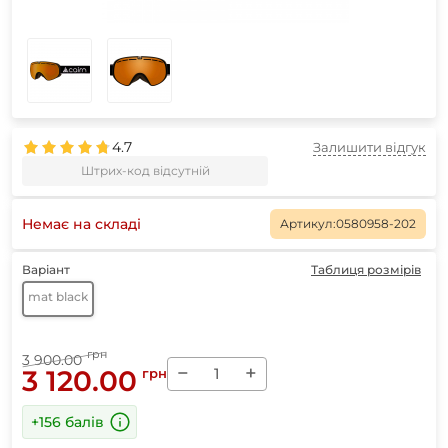
4.7
Залишити відгук
Штрих-код відсутній
Немає на складі
Артикул:
0580958-202
Варіант
Таблиця розмірів
mat black
грн
3 900.00
−
+
3 120.00
грн
+156 балів