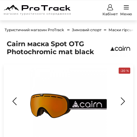
Кабінет
Меню
Туристичний магазин ProTrack
Зимовий спорт
Маски гірсько
Cairn маска Spot OTG
Photochromic mat black
-20 %