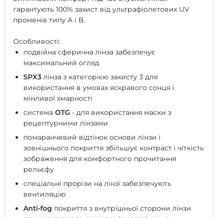
гарантують 100% захист від ультрафіолетових UV
променів типу A і B.
Особливості:
подвійна сферична лінза забезпечує
максимальний огляд
SPX3
лінза з категорією захисту 3 для
використання в умовах яскравого сонця і
мінливої хмарності
система
OTG
- для використання маски з
рецептурними лінзами
помаранчевий відтінок основи лінзи і
зовнішнього покриття збільшує контраст і чіткість
зображення для комфортного прочитання
рельєфу
спеціальні прорізи на лінзі забезпечують
вентиляцію
Anti-fog
покриття з внутрішньої сторони лінзи