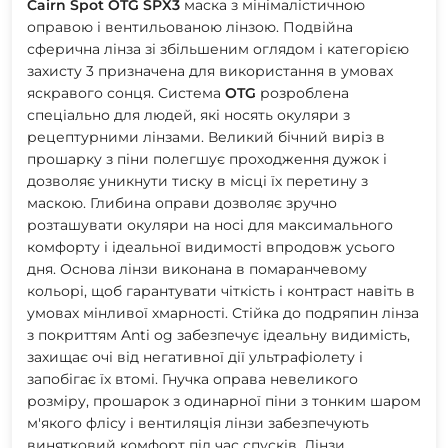
Cairn
Spot
OTG
SPX3
маска з мінімалістичною
оправою і вентильованою лінзою. Подвійна
сферична лінза зі збільшеним оглядом і категорією
захисту 3 призначена для використання в умовах
яскравого сонця. Система
OTG
розроблена
спеціально для людей, які носять окуляри з
рецептурними лінзами. Великий бічний виріз в
прошарку з піни полегшує проходження дужок і
дозволяє уникнути тиску в місці їх перетину з
маскою. Глибина оправи дозволяє зручно
розташувати окуляри на носі для максимального
комфорту і ідеальної видимості впродовж усього
дня. Основа лінзи виконана в помаранчевому
кольорі, щоб гарантувати чіткість і контраст навіть в
умовах мінливої хмарності. Стійка до подряпин лінза
з покриттям Anti og забезпечує ідеальну видимість,
захищає очі від негативної дії ультрафіолету і
запобігає їх втомі. Гнучка оправа невеликого
розміру, прошарок з одинарної піни з тонким шаром
м'якого флісу і вентиляція лінзи забезпечують
винятковий комфорт під час спусків. Лінзи