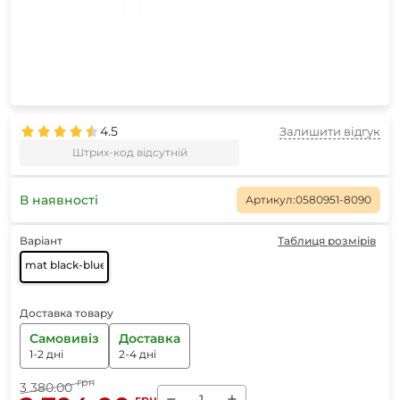
4.5
Залишити відгук
Штрих-код відсутній
В наявності
Артикул:
0580951-8090
Варіант
Таблиця розмірів
mat black-blue mirror
Доставка товару
Самовивіз
Доставка
1-2 дні
2-4 дні
грн
3 380.00
−
+
грн