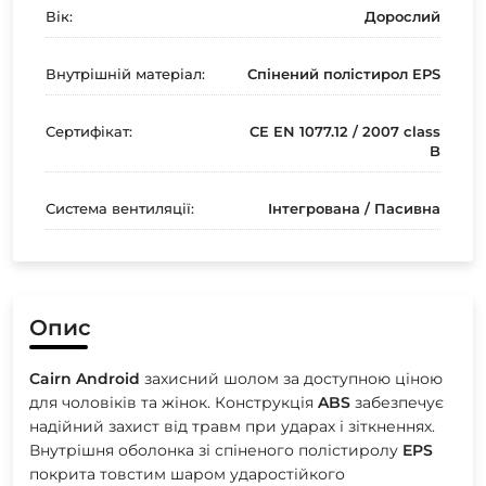
Вік:
Дорослий
Внутрішній матеріал:
Спінений полістирол EPS
Сертифікат:
CE EN 1077.12 / 2007 class
B
Система вентиляції:
Інтегрована / Пасивна
Опис
Cairn
Android
захисний шолом за доступною ціною
для чоловіків та жінок. Конструкція
ABS
забезпечує
надійний захист від травм при ударах і зіткненнях.
Внутрішня оболонка зі спіненого полістиролу
EPS
покрита товстим шаром ударостійкого