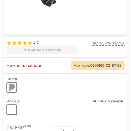
4.7
Залишити відгук
Штрих-код відсутній
Немає на складі
Артикул:
0605160-02_57-58
Колір
Розмір
Таблиця розмірів
грн
2 548.00