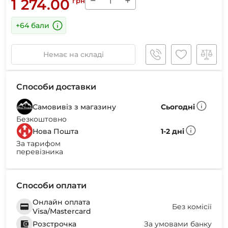
−
+
1 274.00
грн
+64 бали
Немає на складі
Способи доставки
Самовивіз з магазину
Сьогодні
Безкоштовно
Нова Пошта
1-2 дні
За тарифом
перевізника
Способи оплати
Онлайн оплата
Без комісії
Visa/Mastercard
Розстрочка
За умовами банку