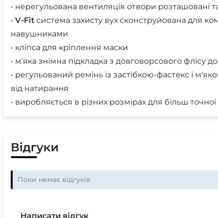
• нерегульована вентиляція отвори розташовані т
•
V-Fit
cистема захисту вух сконструйована для к
навушниками
• кліпса для кріплення маски
• м'яка знімна підкладка з довговорсового флісу д
• регульований ремінь із застібкою-фастекс і м'як
від натирання
• виробляється в різних розмірах для більш точної
Відгуки
Поки немає відгуків
Написати відгук