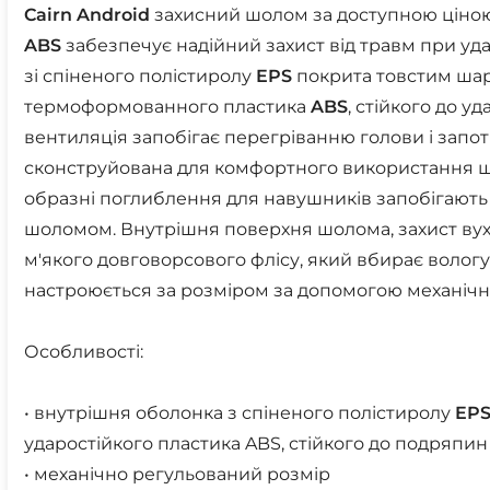
Cairn
Android
захисний шолом за доступною ціною 
ABS
забезпечує надійний захист від травм при уда
зі спіненого полістиролу
EPS
покрита товстим шар
термоформованного пластика
ABS
, стійкого до у
вентиляція запобігає перегріванню голови і запот
сконструйована для комфортного використання ш
образні поглиблення для навушників запобігають 
шоломом. Внутрішня поверхня шолома, захист вух і
м'якого довговорсового флісу, який вбирає волог
настроюється за розміром за допомогою механічн
Особливості:
• внутрішня оболонка з спіненого полістиролу
EP
ударостійкого пластика ABS, стійкого до подряпин
• механічно регульований розмір