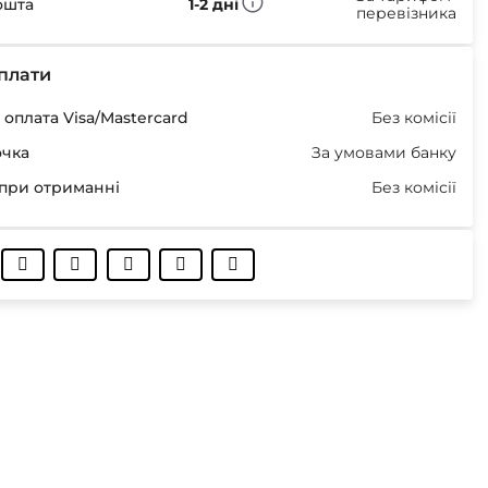
ошта
1-2 дні
перевізника
плати
оплата Visa/Mastercard
Без комісії
очка
За умовами банку
при отриманні
Без комісії