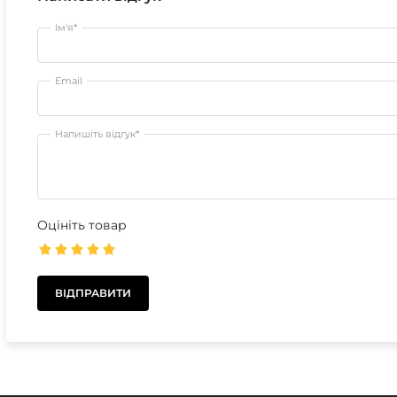
Ім'я*
Email
Напишіть відгук*
Оцініть товар