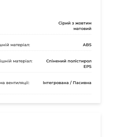
Сірий з жовтим
матовий
шній матеріал:
ABS
ішній матеріал:
Спінений полістирол
EPS
ма вентиляції:
Інтегрована / Пасивна