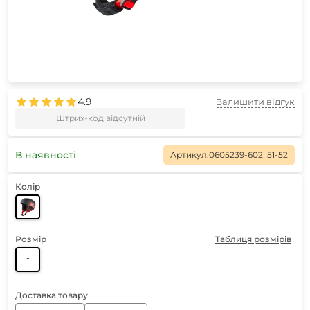
4.9
Залишити відгук
Штрих-код відсутній
В наявності
Артикул:
0605239-602_51-52
Колір
Розмір
Таблиця розмірів
-
Доставка товару