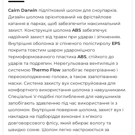
Cairn
Darwin
підлітковий шолом для сноупарків.
Дизайн шолома орієнтований на фрістайлове
катання в парках, щоб забезпечити максимальний
захист. Конструкція шолома
ABS
забезпечує
надійний захист від травм при ударах і зіткненнях.
Внутрішня оболонка зі спіненого полістиролу
EPS
покрита товстим шаром удароміцного
термоформовачного пластика
ABS
, стійкого до
ударів та подряпин. Нерегульована вентиляція з
системою
Thermo
Flow
запобігає перегріванню і
переохолодженню голови, а також ззапотіванню
маски. Система захисту вух сконструйована для
комфортного використання шолома з навушниками.
Спеціальні V-подібні поглиблення для навушників
запобігають здавленню під час використання їх з
шоломом. Внутрішня поверхня шолома, захист вух і
накладка на підборіддя виконані з м'якого
довговорсового флісу, який вбирає вологу та
швидко сохне. Шолом легко настроюється за