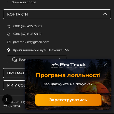
Зимовий спорт
КОНТАКТИ
+380 (99) 495 37 28
+380 (67) 848 58 61
protrack.kr@gmail.com
Кропивницький, вул.Шевченка, 15б
Безкоштовна консультація
ПРО МАГАЗИН
Програма лояльності
Заощаджуйте на покупках!
МИ У СОЦМЕРЕЖАХ
Зареєструватись
© Магазин туристичного спорядження ProTrack
2018 - 2026