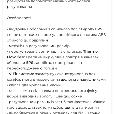
розміром за допомогою механічного колеса
регулювання.
Особливості:
• внутрішня оболонка з спіненого полістиролу
EPS
покрита тонким шаром ударостійкого пластика ABS,
стійкого до подряпин
• механічно регульований розмір
• нерегульована вентиляція з системою
Thermo
Flow
безперервна циркуляція повітря в каналах
оболонки
EPS
запобігає перегріванню та
переохолодженню голови
•
V-Fit
cистема захисту вух сконструйована для
комфортного використання шолома з навушниками
• кліпса для кріплення маски
• м'яка знімна підкладка з довговорсового флісу
добре відводить вологу і швидко сохне
• регульований ремінь із застібкою-фастекс і м'якою
накладкою для захисту підборіддя від натирання
• виробляється в різних розмірах для більш точної