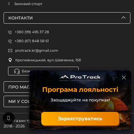
Зимовий спорт
КОНТАКТИ
+380 (99) 495 37 28
+380 (67) 848 58 61
protrack.kr@gmail.com
Кропивницький, вул.Шевченка, 15б
Безкоштовна консультація
ПРО МАГАЗИН
Програма лояльності
Заощаджуйте на покупках!
МИ У СОЦМЕРЕЖАХ
Зареєструватись
© Магазин туристичного спорядження ProTrack
2018 - 2026