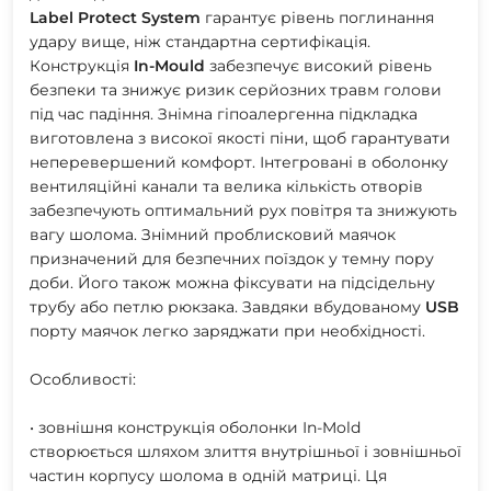
Label
Protect
System
гарантує рівень поглинання
удару вище, ніж стандартна сертифікація.
Конструкція
In-Mould
забезпечує високий рівень
безпеки та знижує ризик серйозних травм голови
під час падіння. Знімна гіпоалергенна підкладка
виготовлена з високої якості піни, щоб гарантувати
неперевершений комфорт. Інтегровані в оболонку
вентиляційні канали та велика кількість отворів
забезпечують оптимальний рух повітря та знижують
вагу шолома. Знімний проблисковий маячок
призначений для безпечних поїздок у темну пору
доби. Його також можна фіксувати на підсідельну
трубу або петлю рюкзака. Завдяки вбудованому
USB
порту маячок легко заряджати при необхідності.
Особливості:
• зовнішня конструкція оболонки In-Mold
створюється шляхом злиття внутрішньої і зовнішньої
частин корпусу шолома в одній матриці. Ця