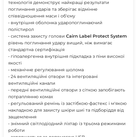
технологія демонструє найкращі результати
поглинання ударів та зберігає відмінне
співвідношення маси і об'єму
• внутрішня оболонка ударопоглинаючий
полістирол
• система захисту голови
Cairn
Label
Protect
System
рівень поглинання удару вищий, ніж вимагає
стандартна сертифікація
• гіпоалергенна внутрішня підкладка з піни високої
якості
• механічне регулювання шолома
• 24 вентиляційні отвори та інтегровані
вентиляційні канали
• передні вентиляційні отвори з сіткою запобігають
потраплянню комах
• регульований ремінь із застібкою-фастекс і м'якою
накладкою для захисту шкіри шиї та підборіддя від
защемлення
• знімний світлодіодний ліхтар із трьома режимами
роботи