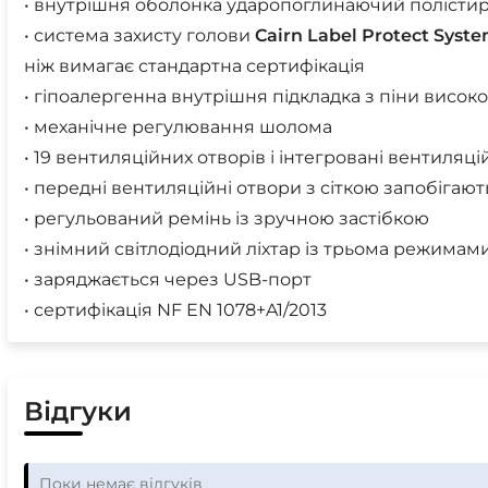
• внутрішня оболонка ударопоглинаючий полісти
• система захисту голови
Cairn
Label
Protect
Syst
ніж вимагає стандартна сертифікація
• гіпоалергенна внутрішня підкладка з піни високої
• механічне регулювання шолома
• 19 вентиляційних отворів і інтегровані вентиляці
• передні вентиляційні отвори з сіткою запобіга
• регульований ремінь із зручною застібкою
• знімний світлодіодний ліхтар із трьома режимам
• заряджається через USB-порт
• сертифікація NF EN 1078+A1/2013
Відгуки
Поки немає відгуків