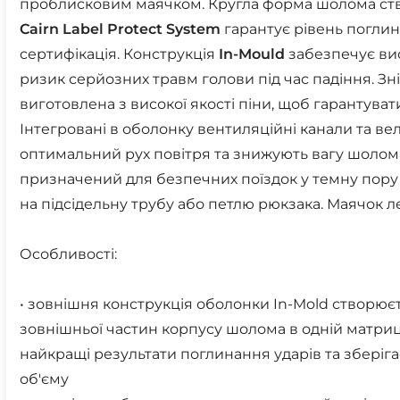
проблисковим маячком. Кругла форма шолома ств
Cairn
Label
Protect
System
гарантує рівень поглин
сертифікація. Конструкція
In-Mould
забезпечує ви
ризик серйозних травм голови під час падіння. Зн
виготовлена з високої якості піни, щоб гарантув
Інтегровані в оболонку вентиляційні канали та ве
оптимальний рух повітря та знижують вагу шоло
призначений для безпечних поїздок у темну пору
на підсідельну трубу або петлю рюкзака. Маячок 
Особливості:
• зовнішня конструкція оболонки In-Mold створюєт
зовнішньої частин корпусу шолома в одній матриц
найкращі результати поглинання ударів та зберіга
об'єму