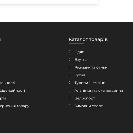
н
Каталог товарів
Одяг
Взуття
Рюкзаки та сумки
Кухня
яльності
Туризм і кемпінг
фіденційності
Альпінізм та скелелазіння
рта
Велоспорт
овернення товару
Зимовий спорт