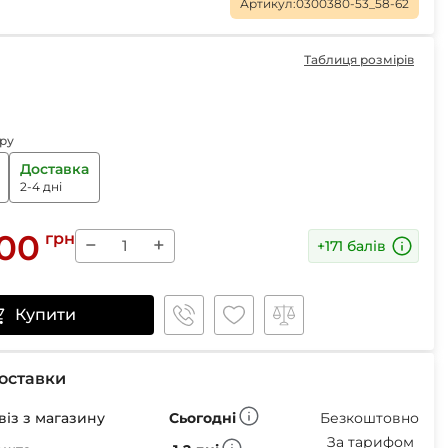
Маски
Артикул:
0300380-53_58-62
Таблиця розмірів
Пінцети для вилучення кліщів
ру
Пристрої для відлякування
Доставка
Беруші
2-4 дні
Парасолі
Маски для сну
.00
грн
Ремнабори
−
+
+171 балів
Купити
оставки
із з магазину
Сьогодні
Безкоштовно
За тарифом