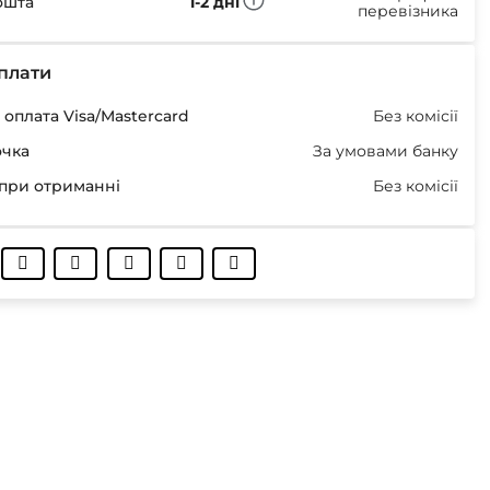
ошта
1-2 дні
перевізника
плати
оплата Visa/Mastercard
Без комісії
очка
За умовами банку
при отриманні
Без комісії