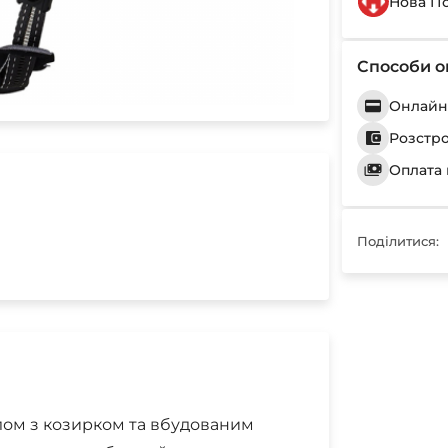
Нова П
Способи о
Онлайн 
Розстр
Оплата 
Поділитися:
лом з козирком та вбудованим