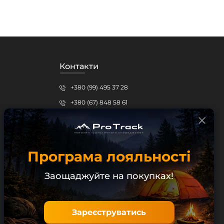
Контакти
+380 (99) 495 37 28
+380 (67) 848 58 61
protrack.kr@gmail.com
Кропивницький, вул.Шевченка, 15б
Програма лояльності
Безкоштовна консультація
Заощаджуйте на покупках!
Зареєструватись