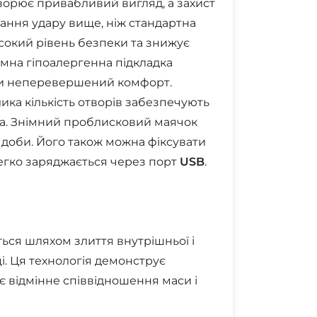
орює привабливий вигляд, а захист
ання удару вище, ніж стандартна
сокий рівень безпеки та знижує
імна гіпоалергенна підкладка
ати неперевершений комфорт.
лика кількість отворів забезпечують
ма. Знімний проблисковий маячок
 доби. Його також можна фіксувати
легко заряджається через порт
USB
.
ься шляхом злиття внутрішньої і
і. Ця технологія демонструє
є відмінне співвідношення маси і