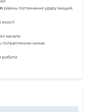
рол
em
рівень поглинання удару вищий,
 якості
йні канали
ють потраплянню комах
и роботи