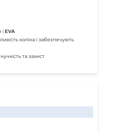
 і
EVA
хливість коліна і забезпечують
нучкість та захист