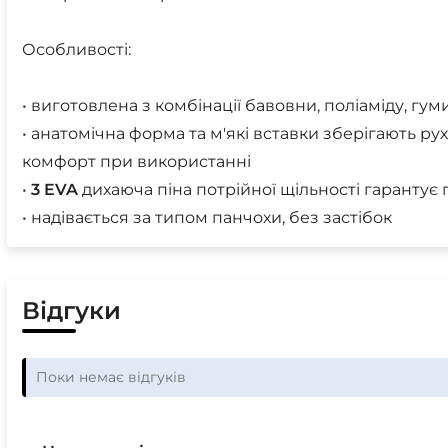
Особливості:
• виготовлена з комбінації бавовни, поліаміду, гуми
• анатомічна форма та м'які вставки зберігають ру
комфорт при використанні
•
3
EVA
дихаюча піна потрійної щільності гарантує г
• надівається за типом панчохи, без застібок
Відгуки
Поки немає відгуків