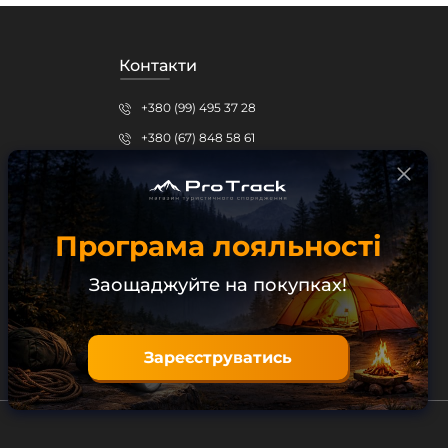
Контакти
+380 (99) 495 37 28
+380 (67) 848 58 61
protrack.kr@gmail.com
Кропивницький, вул.Шевченка, 15б
Програма лояльності
Безкоштовна консультація
Заощаджуйте на покупках!
Зареєструватись