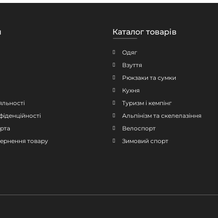
н
Каталог товарів
Одяг
Взуття
Рюкзаки та сумки
Кухня
яльності
Туризм і кемпінг
фіденційності
Альпінізм та скелелазіння
рта
Велоспорт
овернення товару
Зимовий спорт