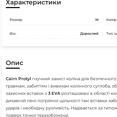
Характеристики
Розмір:
M
Колір:
Вік:
Дорослий
Тип з
Опис
Cairn
Protyl
гнучкий захист коліна для безпечного 
травмам, забиттям і вивихам колінного суглоба, зб
захисних вставок з
3
EVA
розташовані в області кол
дихаючій пені потрійної щільності такі вставки за
ударів і необхідну рухливість. Надівається за тип
поверх тонкої термобілизни.