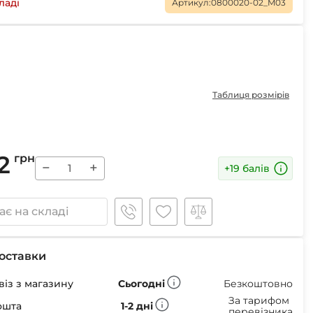
Маски
ладі
Артикул:
0800020-02_M03
Пінцети для вилучення кліщів
Таблиця розмірів
Пристрої для відлякування
Беруші
Парасолі
Маски для сну
2
грн
−
+
Ремнабори
+19 балів
є на складі
оставки
із з магазину
Сьогодні
Безкоштовно
За тарифом
ошта
1-2 дні
перевізника