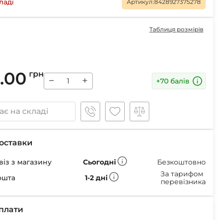
Маски
ладі
Артикул:
8428927375278
Таблиця розмірів
Пінцети для вилучення кліщів
.00
грн
Пристрої для відлякування
−
+
+70 балів
Беруші
Парасолі
Маски для сну
є на складі
Ремнабори
оставки
із з магазину
Сьогодні
Безкоштовно
За тарифом
ошта
1-2 дні
перевізника
плати