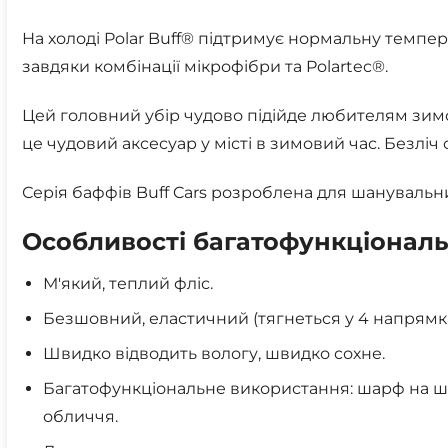
На холоді Polar Buff® підтримує нормальну темпера
завдяки комбінації мікрофібри та Polartec®.
Цей головний убір чудово підійде любителям зимо
це чудовий аксесуар у місті в зимовий час. Безліч 
Серія баффів Buff Cars розроблена для шанувальни
Особливості багатофункціональ
М'який, теплий фліс.
Безшовний, еластичний (тягнеться у 4 напрямка
Швидко відводить вологу, швидко сохне.
Багатофункціональне використання: шарф на ши
обличчя.