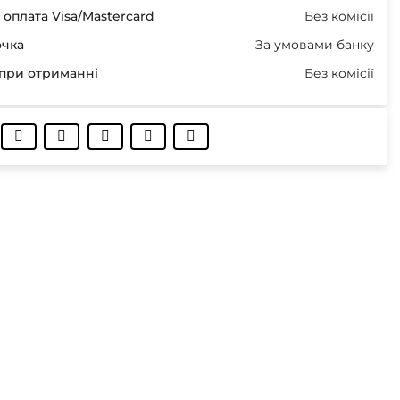
оплата Visa/Mastercard
Без комісії
очка
За умовами банку
при отриманні
Без комісії