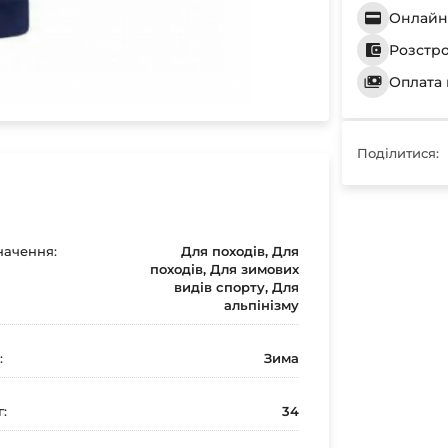
Онлайн 
Розстр
Оплата 
Поділитися:
ачення:
Для походів, Для
походів, Для зимових
видів спорту, Для
альпінізму
:
Зима
г:
34