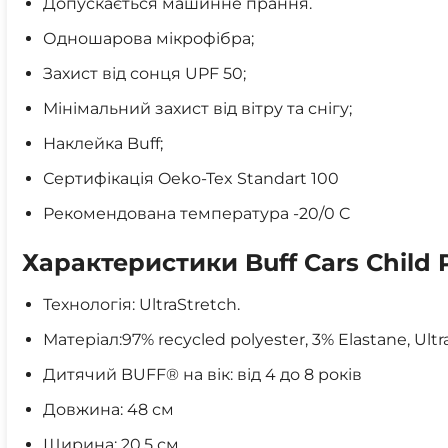
Допускається машинне прання.
Одношарова мікрофібра;
Захист від сонця UPF 50;
Мінімальний захист від вітру та снігу;
Наклейка Buff;
Сертифікація Oeko-Tex Standart 100
Рекомендована температура -20/0 C
Характеристики Buff Cars Child 
Технологія: UltraStretch.
Матеріал:97% recycled polyester, 3% Elastane, Ultr
Дитячий BUFF® на вік: від 4 до 8 років
Довжина: 48 см
Ширина: 20,5 см