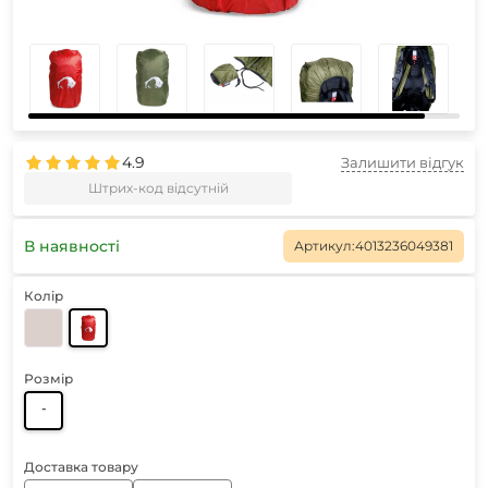
4.9
Залишити відгук
Штрих-код відсутній
В наявності
Артикул:
4013236049381
Колір
Розмір
-
Доставка товару