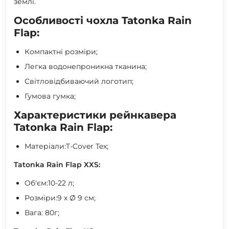
землі.
Особливості чохла Tatonka Rain
Flap:
Компактні розміри;
Легка водонепроникна тканина;
Світловідбиваючий логотип;
Гумова гумка;
Характеристики рейнкавера
Tatonka Rain Flap:
Матеріали:T-Cover Tex;
Tatonka Rain Flap XXS:
Об'єм:10-22 л;
Розміри:9 х Ø 9 см;
Вага: 80г;