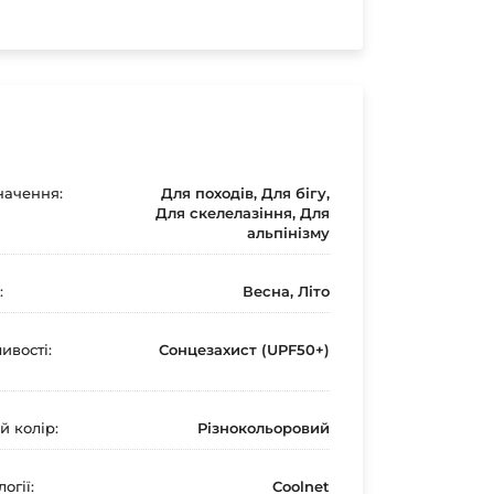
ачення:
Для походів, Для бігу,
Для скелелазіння, Для
альпінізму
:
Весна, Літо
ивості:
Сонцезахист (UPF50+)
й колір:
Різнокольоровий
огії:
Coolnet