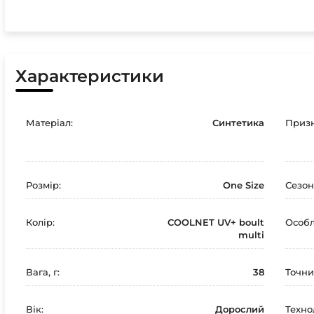
Характеристики
Матеріал:
Синтетика
Призн
Розмір:
One Size
Сезон
Колір:
COOLNET UV+ boult
Особл
multi
Вага, г:
38
Точни
Вік:
Дорослий
Технол