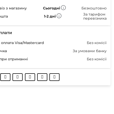
із з магазину
Сьогодні
Безкоштовно
За тарифом
ошта
1-2 дні
перевізника
плати
оплата Visa/Mastercard
Без комісії
очка
За умовами банку
при отриманні
Без комісії