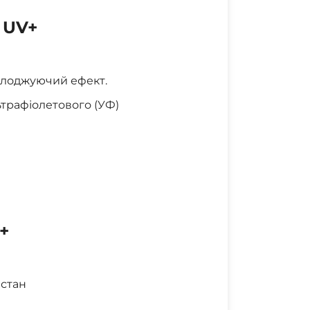
 UV+
холоджуючий ефект.
ьтрафіолетового (УФ)
+
астан