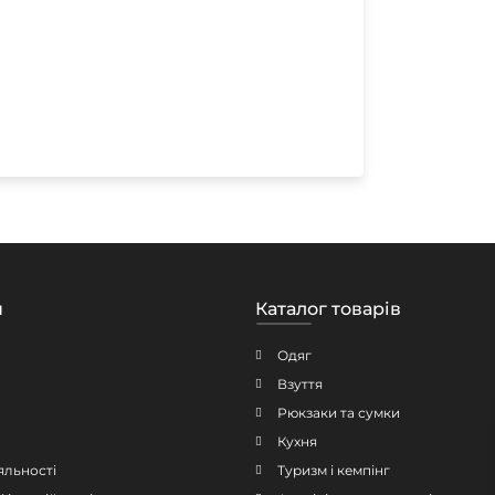
н
Каталог товарів
Одяг
Взуття
Рюкзаки та сумки
Кухня
яльності
Туризм і кемпінг