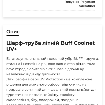
Recycled Polyester
microfiber
Опис
Шарф-труба літній Buff Coolnet
UV+
Багатофункціональний головний убір BUFF – зручна,
стильна і незамінна річ, вже давно став річчю must
have серед любителів активного відпочинку,
незалежно від виду діяльності!
Літні баффи з серії UV Protection - це комплексне
рішення для активного outdoor відпочинку на
природі в сонячний дні - ідеальний компаньйон для
туристичних походів, хайкінгу, трекінгу,
скелелазіння, бігу, подорожей, поїздок на
велосипеді та мотоциклі. Також відмінно підходить в