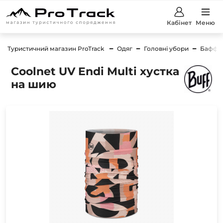
Кабінет
Меню
Туристичний магазин ProTrack
Одяг
Головні убори
Баффи
Coolnet UV Endi Multi хустка
на шию