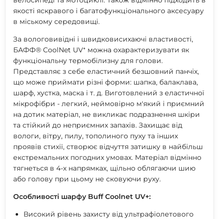
якості яскравого і багатофункціонального аксесуару
в міському середовищі.
За вологовивідні і швидковисихаючі властивості,
БАФФ® CoolNet UV⁺ можна охарактеризувати як
функціональну термобілизну для голови.
Представляє з себе еластичний безшовний панчіх,
що може приймати різні форми: шапка, балаклава,
шарф, хустка, маска і т. д. Виготовлений з еластичної
мікрофібри - легкий, неймовірно м'який і приємний
на дотик матеріал, не викликає подразнення шкіри
та стійкий до неприємних запахів. Захищає від
вологи, вітру, пилу, тополиного пуху та інших
проявів стихії, створює відчуття затишку в найбільш
екстремальних погодних умовах. Матеріал відмінно
тягнеться в 4-х напрямках, щільно облягаючи шию
або голову при цьому не сковуючи руху.
Особливості шарфу Buff Coolnet UV+:
Високий рівень захисту від ультрафіолетового