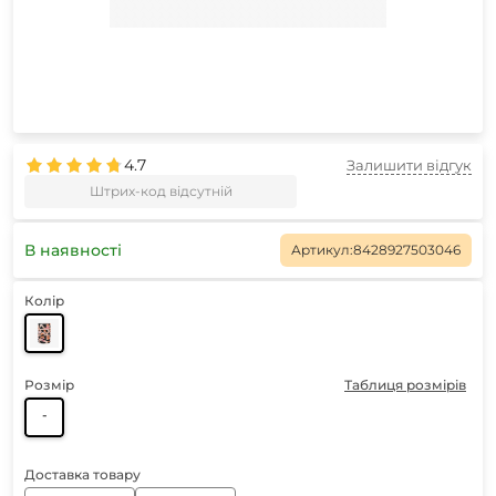
4.7
Залишити відгук
Штрих-код відсутній
В наявності
Артикул:
8428927503046
Колір
Розмір
Таблиця розмірів
-
Доставка товару